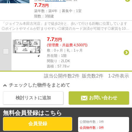
7.7
万円
築年数：築4年 ｜募集中：
1室
階数：3階建
「ジョイフル本田古河店」まで徒歩2分と、歩いて行ける距離に位置しています
◎ポイントやマイルが貯まりやすい◎家賃のカード決済が可能です◎家賃を10万
円以下に抑えることができます◎新...
7.7
万
円
(管理費・共益費 4,500円)
敷：0ヶ月｜礼：1ヶ月
所在階：1階
間取り：2LDK
面積：57.78㎡
該当公開件数
2
件 販売数
2
件
1-2
件表示
チェックした物件をまとめて
検討リストに追加
お問い合わせ
無料会員登録はこちら
公開物件数：
0
件
会員登録
会員物件数：
0
件