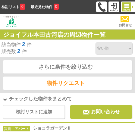
0
0
検討リスト
最近見た物件
お問合せ
ジョイフル本田古河店の周辺物件一覧
2
該当物件
件
2
販売数
件
さらに条件を絞り込む
物件リクエスト
チェックした物件をまとめて
検討リストに追加
お問い合わせ
ショコラガーデンⅡ
賃貸｜アパート