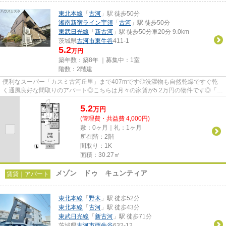
東北本線
「
古河
」駅 徒歩50分
湘南新宿ライン宇須
「
古河
」駅 徒歩50分
東武日光線
「
新古河
」駅 徒歩50分車20分 9.0km
茨城県
古河市
東牛谷
411-1
5.2
万円
築年数：築8年 ｜募集中：
1室
階数：2階建
便利なスーパー「カスミ古河丘里」まで407mです◎洗濯物も自然乾燥ですぐ乾
く通風良好な間取りのアパート◎こちらは月々の家賃が5.2万円の物件です◎「シ
ョコラガーデンⅡ」の物件情報をお...
5.2
万
円
(管理費・共益費 4,000円)
敷：0ヶ月｜礼：1ヶ月
所在階：2階
間取り：1K
面積：30.27㎡
メゾン ドゥ キュンティア
賃貸｜アパート
東北本線
「
野木
」駅 徒歩52分
東北本線
「
古河
」駅 徒歩43分
東武日光線
「
新古河
」駅 徒歩71分
茨城県
古河市
西牛谷
632-12