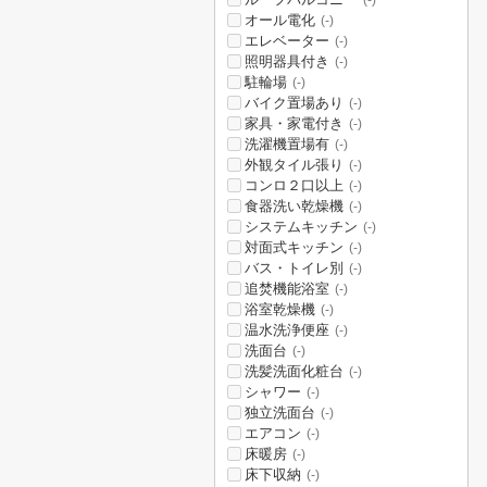
(-)
オール電化
(-)
エレベーター
(-)
照明器具付き
(-)
駐輪場
(-)
バイク置場あり
(-)
家具・家電付き
(-)
洗濯機置場有
(-)
外観タイル張り
(-)
コンロ２口以上
(-)
食器洗い乾燥機
(-)
システムキッチン
(-)
対面式キッチン
(-)
バス・トイレ別
(-)
追焚機能浴室
(-)
浴室乾燥機
(-)
温水洗浄便座
(-)
洗面台
(-)
洗髪洗面化粧台
(-)
シャワー
(-)
独立洗面台
(-)
エアコン
(-)
床暖房
(-)
床下収納
(-)