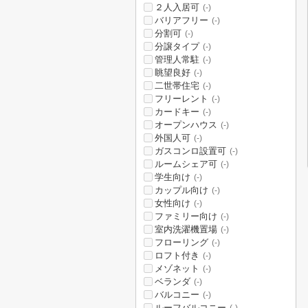
２人入居可
(-)
バリアフリー
(-)
分割可
(-)
分譲タイプ
(-)
管理人常駐
(-)
眺望良好
(-)
二世帯住宅
(-)
フリーレント
(-)
カードキー
(-)
オープンハウス
(-)
外国人可
(-)
ガスコンロ設置可
(-)
ルームシェア可
(-)
学生向け
(-)
カップル向け
(-)
女性向け
(-)
ファミリー向け
(-)
室内洗濯機置場
(-)
フローリング
(-)
ロフト付き
(-)
メゾネット
(-)
ベランダ
(-)
バルコニー
(-)
ルーフバルコニー