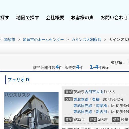
で探す
地図で探す
会社概要
お客様の声
お問い合わせ
>
加須市
>
加須市のホームセンター
>
カインズ大利根店
>
カインズ大
並び順：
4
4
1-4
該当公開件数
件 販売数
件
件表示
フェリオ D
茨城県
古河市
大山
1728-3
住所
交通
東北本線
「
栗橋
」駅 徒歩42分
東武日光線
「
南栗橋
」駅 徒歩42分
東武日光線
「
新古河
」駅 徒歩44分
築12年
2階建
軽量
築年
階数
構造