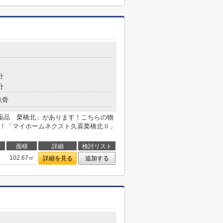
分
分
鉄骨
薬品 栗橋北」があります！こちらの物
す！「マイホームネクスト久喜栗橋北Ⅱ」
面積
詳細
検討リスト
102.67㎡
詳細を見る
追加する