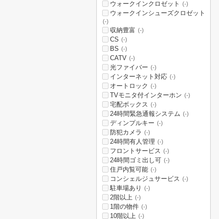
ウォークインクロゼット
(-)
ウォークインシューズクロゼット
(-)
収納豊富
(-)
CS
(-)
BS
(-)
CATV
(-)
光ファイバー
(-)
インターネット対応
(-)
オートロック
(-)
TVモニタ付インターホン
(-)
宅配ボックス
(-)
24時間緊急通報システム
(-)
ディンプルキー
(-)
防犯カメラ
(-)
24時間有人管理
(-)
フロントサービス
(-)
24時間ゴミ出し可
(-)
住戸内覧可能
(-)
コンシェルジュサービス
(-)
駐車場あり
(-)
2階以上
(-)
1階の物件
(-)
10階以上
(-)