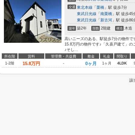
交通
東北本線
「
栗橋
」駅 徒歩7分
東武日光線
「
南栗橋
」駅 徒歩45
東武日光線
「
新古河
」駅 徒歩86
築2年
2階建
木造
築年
階数
構造
高いニーズのある、駅徒歩7分の物件で
15.8万円の物件です♪「久喜戸建て」
♪そし...
所在階
賃料
管理費・共益費
敷金
礼金
間取り
15.8
万円
0ヶ月
1-2階
-
1ヶ月
4LDK
該