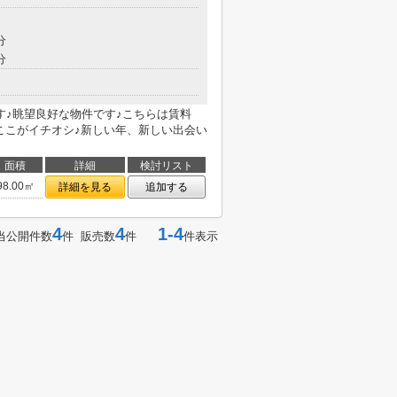
分
分
す♪眺望良好な物件です♪こちらは賃料
のここがイチオシ♪新しい年、新しい出会い
面積
詳細
検討リスト
98.00㎡
詳細を見る
追加する
4
4
1-4
当公開件数
件 販売数
件
件表示