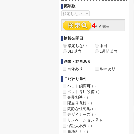
築年数
4
件が該当
情報公開日
指定しない
本日
3日以内
1週間以内
画像・動画あり
画像あり
動画あり
こだわり条件
ペット飼育可
(-)
ペット専用設備
(-)
楽器相談
(-)
陽当り良好
(-)
閑静な住宅地
(-)
デザイナーズ
(-)
リノベーション済
(-)
保証人不要
(-)
事務所可
(-)