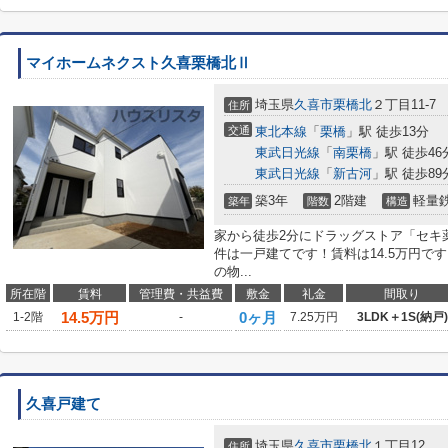
マイホームネクスト久喜栗橋北Ⅱ
埼玉県
久喜市
栗橋北
２丁目11-7
住所
交通
東北本線
「
栗橋
」駅 徒歩13分
東武日光線
「
南栗橋
」駅 徒歩46
東武日光線
「
新古河
」駅 徒歩89
築3年
2階建
軽量
築年
階数
構造
家から徒歩2分にドラッグストア「セキ
件は一戸建てです！賃料は14.5万円で
の物...
所在階
賃料
管理費・共益費
敷金
礼金
間取り
14.5
万円
0ヶ月
1-2階
-
7.25万円
3LDK＋1S(納戸)
久喜戸建て
埼玉県
久喜市
栗橋北
１丁目12
住所