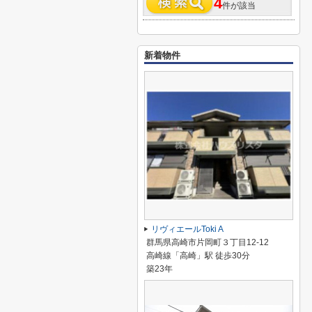
4
件が該当
新着物件
リヴィエールToki A
群馬県高崎市片岡町３丁目12-12
高崎線「高崎」駅 徒歩30分
築23年