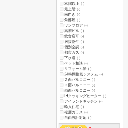
20階以上
(-)
最上階
(-)
南向き
(-)
角部屋
(-)
ワンフロア
(-)
高層ビル
(-)
飲食店可
(-)
居抜物件
(-)
個別空調
(-)
都市ガス
(-)
下水道
(-)
ペット相談
(-)
リフォーム済
(-)
24時間換気システム
(-)
２面バルコニー
(-)
３面バルコニー
(-)
両面バルコニー
(-)
IHクッキングヒーター
(-)
アイランドキッチン
(-)
輸入住宅
(-)
複層ガラス
(-)
自由設計対応
(-)