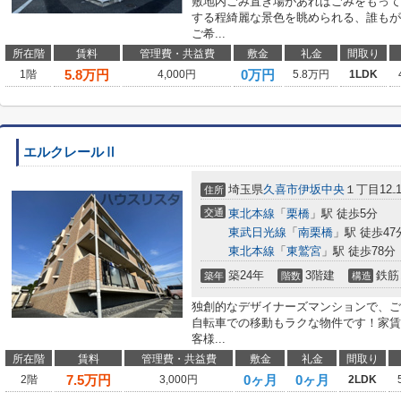
敷地内ごみ置き場があればごみをもって
する程綺麗な景色を眺められる、誰もが
ご希...
所在階
賃料
管理費・共益費
敷金
礼金
間取り
5.8
万円
0万円
1階
4,000円
5.8万円
1LDK
エルクレールⅡ
埼玉県
久喜市
伊坂中央
１丁目12₋
住所
交通
東北本線
「
栗橋
」駅 徒歩5分
東武日光線
「
南栗橋
」駅 徒歩47
東北本線
「
東鷲宮
」駅 徒歩78分
築24年
3階建
鉄筋
築年
階数
構造
独創的なデザイナーズマンションで、ご
自転車での移動もラクな物件です！家賃
客様...
所在階
賃料
管理費・共益費
敷金
礼金
間取り
7.5
万円
0ヶ月
0ヶ月
2階
3,000円
2LDK