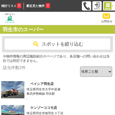
0
0
検討リスト
最近見た物件
お問合せ
羽生市のスーパー
スポットを絞り込む
※物件情報の周辺施設紹介のページであり、各店舗への問い合わせは当
社では対応できません。
該当件数
2
件
ベイシア羽生店
埼玉県羽生市大字中岩瀬
東武伊勢崎線 羽生駅
-
ケンゾーココモ店
埼玉県羽生市南羽生３丁目