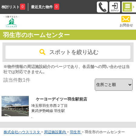
0
0
検討リスト
最近見た物件
お問合せ
羽生市のホームセンター
スポットを絞り込む
※物件情報の周辺施設紹介のページであり、各店舗への問い合わせは当
社では対応できません。
該当件数
1
件
ケーヨーデイツー羽生駅前店
埼玉県羽生市西２丁目
東武伊勢崎線 羽生駅
-
株式会社ハウスリスタ
>
周辺施設案内
>
羽生市
>
羽生市のホームセンター