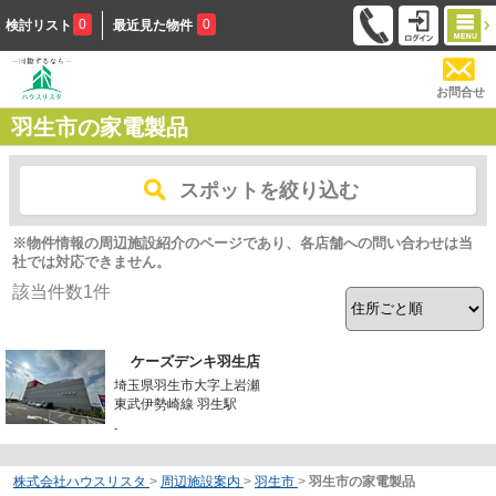
0
0
検討リスト
最近見た物件
お問合せ
羽生市の家電製品
スポットを絞り込む
※物件情報の周辺施設紹介のページであり、各店舗への問い合わせは当
社では対応できません。
該当件数
1
件
ケーズデンキ羽生店
埼玉県羽生市大字上岩瀬
東武伊勢崎線 羽生駅
-
株式会社ハウスリスタ
>
周辺施設案内
>
羽生市
>
羽生市の家電製品