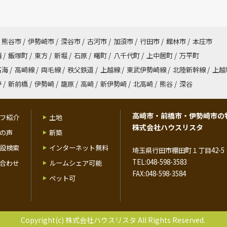
熊谷市
/
伊勢崎市
/
深谷市
/
古河市
/
加須市
/
行田市
/
館林市
/
本庄市
西
/
飯塚町
/
東方
/
新堀
/
石原
/
曙町
/
八千代町
/
上中居町
/
万平町
高海
/
高崎線
/
両毛線
/
秩父鉄道
/
上越線
/
東武伊勢崎線
/
北陸新幹線
/
上越
野
/
新前橋
/
伊勢崎
/
籠原
/
高崎
/
新伊勢崎
/
北高崎
/
熊谷
/
深谷
高崎市・前橋市・伊勢崎市の
フ紹介
土地
株式会社ハウスリスタ
の声
新築
設検索
インターネット無料
埼玉県行田市棚田町１丁目42-5 
TEL:048-598-3583
合わせ
ルームシェア可能
FAX:048-598-3584
ペット可
Copyright(c) 株式会社ハウスリスタ All Rights Reserved.