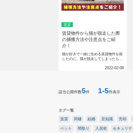
賃貸
賃貸物件から猫が脱走した際
の捕獲方法や注意点をご紹
介！
猫が好きで一緒に住める賃貸物件を探
したのに、猫が脱走してしまったらパ
ニックになりますよね。 今...
2022-02-08
5
1-5
該当公開件数
件
件表示
タグ一覧
賃貸
同棲
結婚
豆知識
売却
ペット
間取り
入居前
セキュリテ