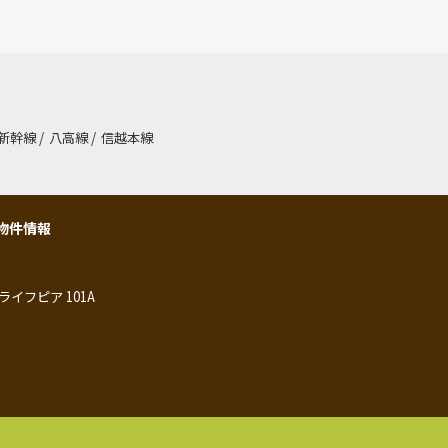
新幹線
/
八高線
/
信越本線
物件情報
ライフピア 101A