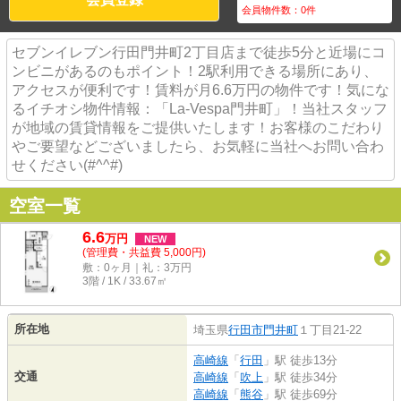
会員物件数：
0
件
セブンイレブン行田門井町2丁目店まで徒歩5分と近場にコ
ンビニがあるのもポイント！2駅利用できる場所にあり、
アクセスが便利です！賃料が月6.6万円の物件です！気にな
るイチオシ物件情報：「La-Vespa門井町」！当社スタッフ
が地域の賃貸情報をご提供いたします！お客様のこだわり
やご要望などございましたら、お気軽に当社へお問い合わ
せください(#^^#)
空室一覧
6.6
万
円
NEW
(管理費・共益費 5,000円)
敷：0ヶ月｜礼：3万円
3階 / 1K / 33.67㎡
所在地
埼玉県
行田市
門井町
１丁目21-22
高崎線
「
行田
」駅 徒歩13分
交通
高崎線
「
吹上
」駅 徒歩34分
高崎線
「
熊谷
」駅 徒歩69分