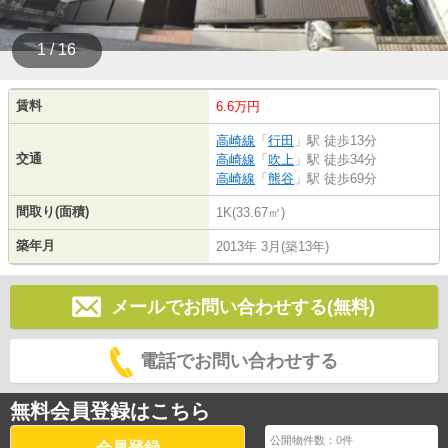
1 / 16
賃料
6.6万円
高崎線
「
行田
」駅 徒歩13分
交通
高崎線
「
吹上
」駅 徒歩34分
高崎線
「
熊谷
」駅 徒歩69分
間取り(面積)
1K(33.67㎡)
築年月
2013年 3月(築13年)
メールでお問い合わせする(無料)
電話でお問い合わせする
無料会員登録はこちら
公開物件数：
0
件
会員登録