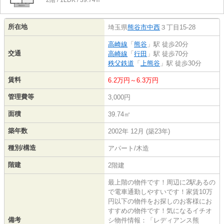
2階 / 1LDK / 39.74㎡
所在地
埼玉県
熊谷市
中西
３丁目15-28
高崎線
「
熊谷
」駅 徒歩20分
交通
高崎線
「
行田
」駅 徒歩70分
秩父鉄道
「
上熊谷
」駅 徒歩30分
賃料
6.2万円～6.3万円
管理費等
3,000円
面積
39.74㎡
築年数
2002年 12月 (築23年)
種別/構造
アパート/木造
階建
2階建
最上階の物件です！周辺に2駅あるの
で電車通勤しやすいです！家賃10万
円以下の物件をお探しのお客様にお
すすめの物件です！気になるイチオ
備考
シ物件情報：「レディアンス熊