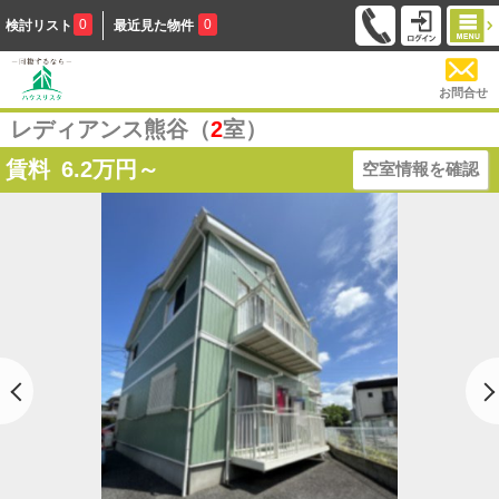
0
0
検討リスト
最近見た物件
お問合せ
レディアンス熊谷（
2
室）
賃料
6.2
万円～
空室情報を確認