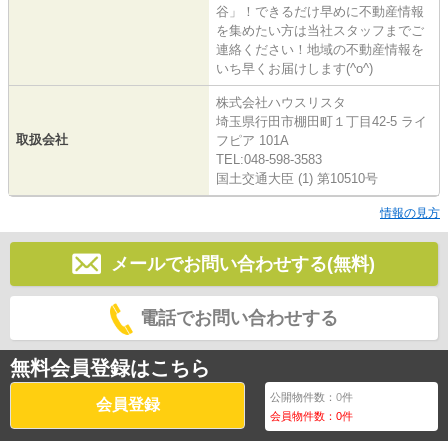
谷」！できるだけ早めに不動産情報
を集めたい方は当社スタッフまでご
連絡ください！地域の不動産情報を
いち早くお届けします(^o^)
株式会社ハウスリスタ
埼玉県行田市棚田町１丁目42-5 ライ
取扱会社
フピア 101A
TEL:048-598-3583
国土交通大臣 (1) 第10510号
情報の見方
メールでお問い合わせする(無料)
電話でお問い合わせする
無料会員登録はこちら
公開物件数：
0
件
会員登録
会員物件数：
0
件