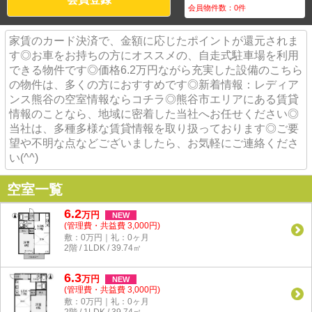
会員物件数：
0
件
家賃のカード決済で、金額に応じたポイントが還元されま
す◎お車をお持ちの方にオススメの、自走式駐車場を利用
できる物件です◎価格6.2万円ながら充実した設備のこちら
の物件は、多くの方におすすめです◎新着情報：レディア
ンス熊谷の空室情報ならコチラ◎熊谷市エリアにある賃貸
情報のことなら、地域に密着した当社へお任せください◎
当社は、多種多様な賃貸情報を取り扱っております◎ご要
望や不明な点などございましたら、お気軽にご連絡くださ
い(^^)
空室一覧
6.2
万
円
NEW
(管理費・共益費 3,000円)
敷：0万円｜礼：0ヶ月
2階 / 1LDK / 39.74㎡
6.3
万
円
NEW
(管理費・共益費 3,000円)
敷：0万円｜礼：0ヶ月