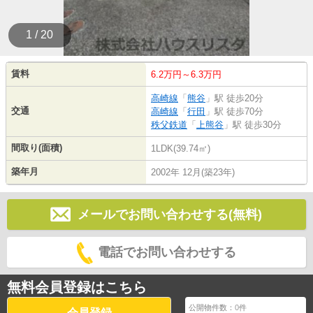
1 / 20
賃料
6.2万円～6.3万円
高崎線
「
熊谷
」駅 徒歩20分
交通
高崎線
「
行田
」駅 徒歩70分
秩父鉄道
「
上熊谷
」駅 徒歩30分
間取り(面積)
1LDK(39.74㎡)
築年月
2002年 12月(築23年)
メールでお問い合わせする(無料)
電話でお問い合わせする
無料会員登録はこちら
公開物件数：
0
件
会員登録