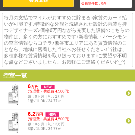
会員物件数：
0
件
毎月の支払でマイルがおすすめに貯まる♪家賃のカード払
いが可能です♪特徴的な外観と洗練された設計の内装を持
つデザイナーズ♪価格6万円ながら充実した設備のこちらの
物件は、多くの方におすすめです♪新着情報：パーシモン
の空室情報ならコチラ♪熊谷市エリアにある賃貸情報のこ
となら、地域に密着した当社へお任せください♪当社は、
多種多様な賃貸情報を取り扱っております♪ご要望や不明
な点などございましたら、お気軽にご連絡ください(^_^)
空室一覧
6
万
円
NEW
(管理費・共益費 4,500円)
敷：0ヶ月｜礼：2万円
1階 / 1LDK / 34.77㎡
6.2
万
円
NEW
(管理費・共益費 4,500円)
敷：0ヶ月｜礼：2万円
3階 / 1LDK / 34.77㎡