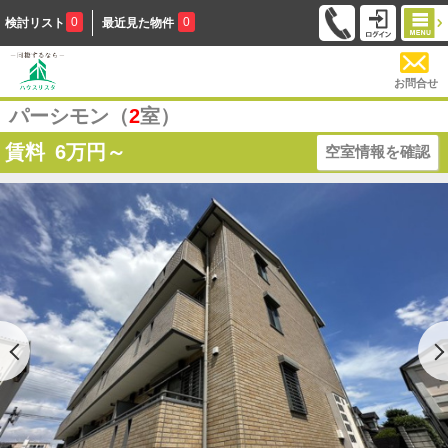
0
0
検討リスト
最近見た物件
お問合せ
パーシモン（
2
室）
賃料
6
万円～
空室情報を確認