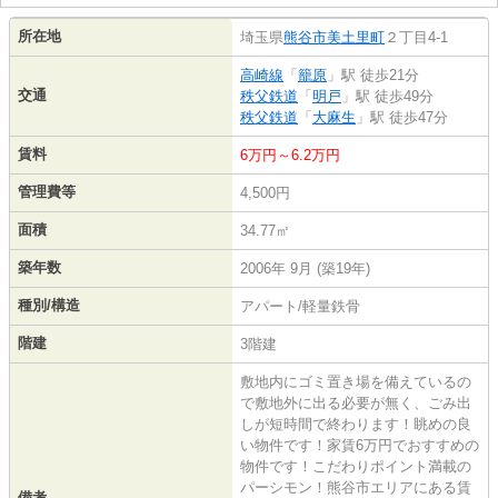
所在地
埼玉県
熊谷市
美土里町
２丁目4-1
高崎線
「
籠原
」駅 徒歩21分
交通
秩父鉄道
「
明戸
」駅 徒歩49分
秩父鉄道
「
大麻生
」駅 徒歩47分
賃料
6万円～6.2万円
管理費等
4,500円
面積
34.77㎡
築年数
2006年 9月 (築19年)
種別/構造
アパート/軽量鉄骨
階建
3階建
敷地内にゴミ置き場を備えているの
で敷地外に出る必要が無く、ごみ出
しが短時間で終わります！眺めの良
い物件です！家賃6万円でおすすめの
物件です！こだわりポイント満載の
パーシモン！熊谷市エリアにある賃
備考