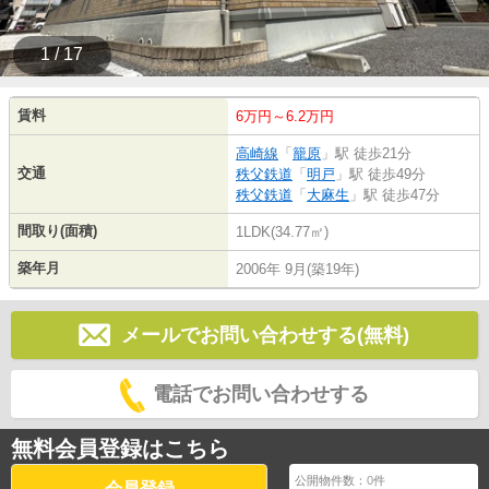
1 / 17
賃料
6万円～6.2万円
高崎線
「
籠原
」駅 徒歩21分
交通
秩父鉄道
「
明戸
」駅 徒歩49分
秩父鉄道
「
大麻生
」駅 徒歩47分
間取り(面積)
1LDK(34.77㎡)
築年月
2006年 9月(築19年)
メールでお問い合わせする(無料)
電話でお問い合わせする
無料会員登録はこちら
公開物件数：
0
件
会員登録