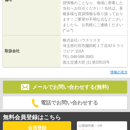
貸情報のことなら、地域に密着した
当社へお任せください！当社は、多
種多様な賃貸情報を取り扱っており
ます！ご要望や不明な点などござい
ましたら、お気軽にご連絡ください
(*´ω`*)
株式会社ハウスリスタ
埼玉県行田市棚田町１丁目42-5 ライ
取扱会社
フピア 101A
TEL:048-598-3583
国土交通大臣 (1) 第10510号
情報の見方
メールでお問い合わせする(無料)
電話でお問い合わせする
無料会員登録はこちら
公開物件数：
0
件
会員登録