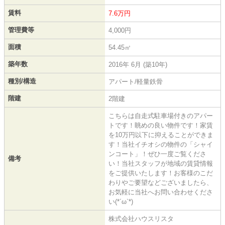
賃料
7.6万円
管理費等
4,000円
面積
54.45㎡
築年数
2016年 6月 (築10年)
種別/構造
アパート/軽量鉄骨
階建
2階建
こちらは自走式駐車場付きのアパー
トです！眺めの良い物件です！家賃
を10万円以下に抑えることができま
す！当社イチオシの物件の「シャイ
ンコート」！ぜひ一度ご覧くださ
備考
い！当社スタッフが地域の賃貸情報
をご提供いたします！お客様のこだ
わりやご要望などございましたら、
お気軽に当社へお問い合わせくださ
い(*´ω`*)
株式会社ハウスリスタ