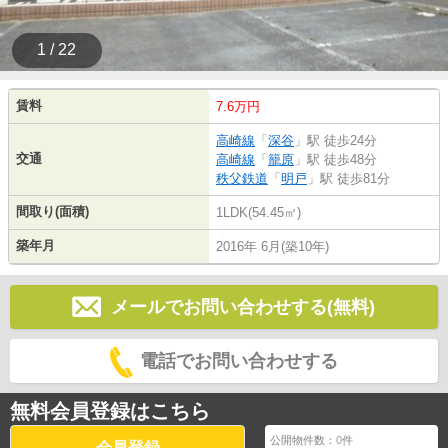
1 / 22
賃料
7.6万円
高崎線
「
深谷
」駅 徒歩24分
交通
高崎線
「
籠原
」駅 徒歩48分
秩父鉄道
「
明戸
」駅 徒歩81分
間取り(面積)
1LDK(54.45㎡)
築年月
2016年 6月(築10年)
メールでお問い合わせする(無料)
電話でお問い合わせする
無料会員登録はこちら
公開物件数：
0
件
会員登録