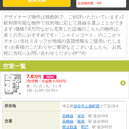
会員物件数：
0
件
デザイナーズ物件は独創的で、ご好評いただいています♪2
駅利用可能な物件で目的地に応じて路線を選ぶことができ
ます♪価格7.6万円ながら充実した設備のこちらの物件は、
多くの方におすすめです♪「シャインコート」のここがイ
チオシ♪当社スタッフが地域の賃貸情報をご提供いたしま
す♪お客様のこだわりやご要望などございましたら、お気
軽に当社へお問い合わせください(#^^#)
空室一覧
7.6
万
円
NEW
(管理費・共益費 4,000円)
敷：0ヶ月｜礼：1ヶ月
1階 / 1LDK / 54.45㎡
所在地
埼玉県
深谷市
上柴町西
２丁目18-4
高崎線
「
深谷
」駅 徒歩24分
交通
高崎線
「
籠原
」駅 徒歩48分
秩父鉄道
「
明戸
」駅 徒歩81分