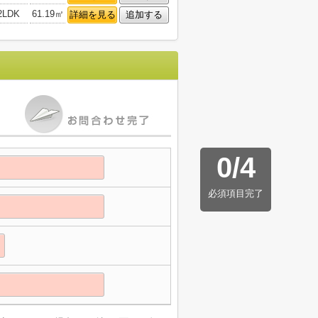
2LDK
61.19㎡
詳細を見る
追加する
0
/
4
必須項目完了