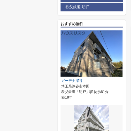
秩父鉄道 明戸
おすすめ物件
ガーデナ深谷
埼玉県深谷市本田
秩父鉄道「明戸」駅 徒歩61分
築18年