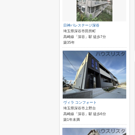
日神パレステージ深谷
埼玉県深谷市田所町
高崎線「深谷」駅 徒歩7分
築35年
ヴィラ コンフォート
埼玉県深谷市上野台
高崎線「深谷」駅 徒歩6分
築1年未満