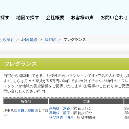
で探す
地図で探す
会社概要
お客様の声
お問い合わせ
駅から探す
>
JR高崎線
>
深谷駅
>
フレグランス
フレグランス
自宅から2駅利用できる、利便性の高いマンションです♪空気の入れ替えも
す♪こちらは月々の家賃が6.8万円の物件です♪当社イチオシの物件の「フ
スタッフが地域の賃貸情報をご提供いたします♪お客様のこだわりやご要
問い合わせください(^_^)
所在地
交通
高崎線
「
深谷
」駅 徒歩17分
築
埼玉県
深谷市
上柴町西
１丁目
高崎線
「
籠原
」駅 徒歩49分
3
2-6
秩父鉄道
「
明戸
」駅 徒歩88分
鉄