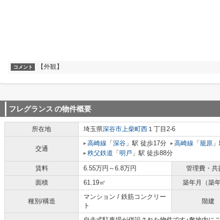
【外観】
コメント
フレグランス
の物件概要
所在地
埼玉県
深谷市
上柴町西
１丁目2-6
高崎線
「
深谷
」駅 徒歩17分
高崎線
「
籠原
」
交通
秩父鉄道
「
明戸
」駅 徒歩88分
賃料
6.55万円～6.8万円
管理費・共
面積
61.19㎡
築年月（築
マンション / 鉄筋コンクリー
種別/構造
階建
ト
自走式駐車場が併設された物件です♪敷地内に