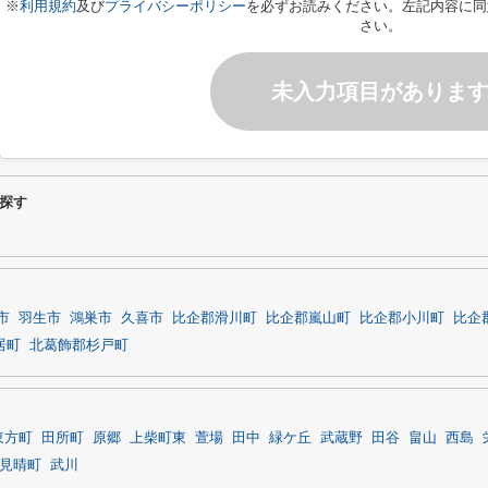
※
利用規約
及び
プライバシーポリシー
を必ずお読みください。左記内容に同
さい。
未入力項目がありま
探す
市
羽生市
鴻巣市
久喜市
比企郡滑川町
比企郡嵐山町
比企郡小川町
比企
居町
北葛飾郡杉戸町
東方町
田所町
原郷
上柴町東
萱場
田中
緑ケ丘
武蔵野
田谷
畠山
西島
見晴町
武川