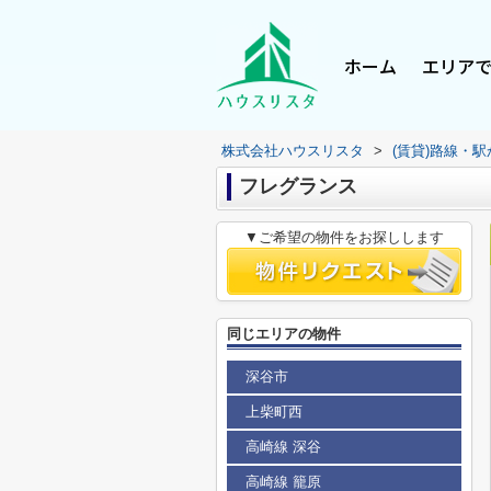
ホーム
エリア
株式会社ハウスリスタ
>
(賃貸)路線・
フレグランス
▼ご希望の物件をお探しします
同じエリアの物件
深谷市
上柴町西
高崎線 深谷
高崎線 籠原