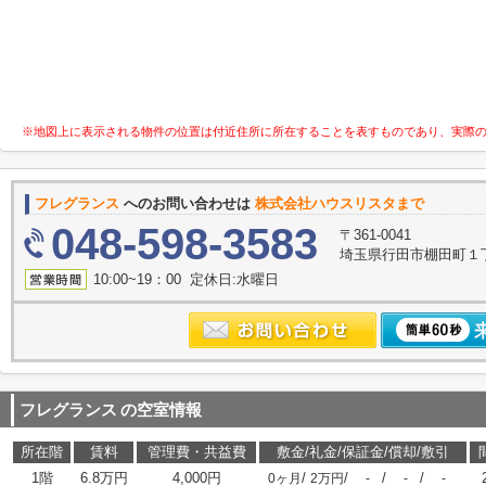
※地図上に表示される物件の位置は付近住所に所在することを表すものであり、実際
フレグランス
へのお問い合わせは
株式会社ハウスリスタまで
048-598-3583
〒361-0041
埼玉県行田市棚田町１丁目
10:00~19：00 定休日:水曜日
フレグランス
の空室情報
所在階
賃料
管理費・共益費
敷金/礼金/保証金/償却/敷引
1階
6.8万円
4,000円
/
/
/
/
0ヶ月
2万円
-
-
-