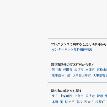
フレグランスに関するこだわり条件から
インターネット無料物件特集
深谷市以外の市区町村から探す
熊谷市
行田市
加須市
本庄市
東松山
児玉郡神川町
児玉郡上里町
大里郡寄
深谷市の町名から探す
東方
上柴町西
上野台
国済寺
菅沼
本田
岡
桜ケ丘
宿根
西大沼
稲荷町