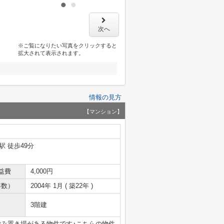
次へ
※ご覧になりたい写真をクリックすると
拡大されて表示されます。
情報の見方
【マンション】
駅 徒歩49分
益費
4,000円
年数）
2004年 1月 ( 築22年 )
3階建
ごみ置き場がある物件です♪こちらの物件