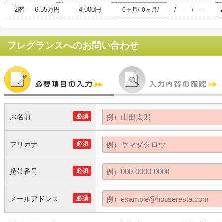
2階
6.55万円
4,000円
/
/
/
/
0ヶ月
0ヶ月
-
-
-
フレグランス
へのお問い合わせ
お名前
必須
フリガナ
必須
携帯番号
必須
メールアドレス
必須