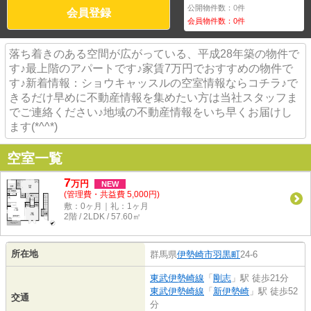
公開物件数：
0
件
会員登録
会員物件数：
0
件
落ち着きのある空間が広がっている、平成28年築の物件で
す♪最上階のアパートです♪家賃7万円でおすすめの物件で
す♪新着情報：ショウキャッスルの空室情報ならコチラ♪で
きるだけ早めに不動産情報を集めたい方は当社スタッフま
でご連絡ください♪地域の不動産情報をいち早くお届けし
ます(*^^*)
空室一覧
7
万
円
NEW
(管理費・共益費 5,000円)
敷：0ヶ月｜礼：1ヶ月
2階 / 2LDK / 57.60㎡
所在地
群馬県
伊勢崎市
羽黒町
24-6
東武伊勢崎線
「
剛志
」駅 徒歩21分
東武伊勢崎線
「
新伊勢崎
」駅 徒歩52
交通
分