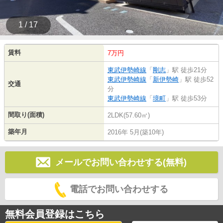
1 / 17
賃料
7万円
東武伊勢崎線
「
剛志
」駅 徒歩21分
東武伊勢崎線
「
新伊勢崎
」駅 徒歩52
交通
分
東武伊勢崎線
「
境町
」駅 徒歩53分
間取り(面積)
2LDK(57.60㎡)
築年月
2016年 5月(築10年)
メールでお問い合わせする(無料)
電話でお問い合わせする
無料会員登録はこちら