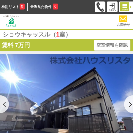
0
0
検討リスト
最近見た物件
お問合せ
ショウキャッスル（
1
室）
賃料
7万円
空室情報を確認