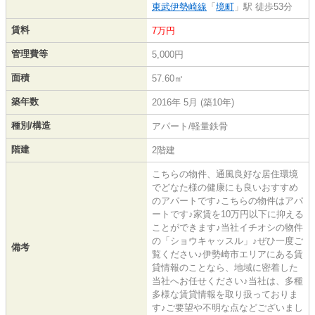
東武伊勢崎線
「
境町
」駅 徒歩53分
賃料
7万円
管理費等
5,000円
面積
57.60㎡
築年数
2016年 5月 (築10年)
種別/構造
アパート/軽量鉄骨
階建
2階建
こちらの物件、通風良好な居住環境
でどなた様の健康にも良いおすすめ
のアパートです♪こちらの物件はアパ
ートです♪家賃を10万円以下に抑える
ことができます♪当社イチオシの物件
の「ショウキャッスル」♪ぜひ一度ご
備考
覧ください♪伊勢崎市エリアにある賃
貸情報のことなら、地域に密着した
当社へお任せください♪当社は、多種
多様な賃貸情報を取り扱っておりま
す♪ご要望や不明な点などございまし