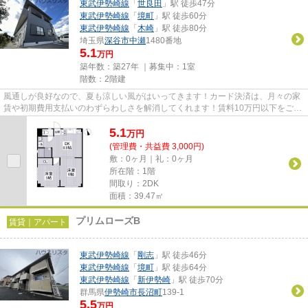
東武伊勢崎線
「
世良田
」駅 徒歩47分
東武伊勢崎線
「
境町
」駅 徒歩60分
東武伊勢崎線
「
木崎
」駅 徒歩80分
埼玉県
深谷市
中瀬
1480番地
5.1
万円
築年数：築27年 ｜募集中：
1室
階数：2階建
風通しが良好なので、夏も涼しい風がはいってきます！カード決済は、月々の家
賃や初期費用支払いのわずらわしさを解消してくれます！賃料10万円以下をご希
望のお客様、ぜひお問い合わ...
5.1
万
円
(管理費・共益費 3,000円)
敷：0ヶ月｜礼：0ヶ月
所在階：1階
間取り：2DK
面積：39.47㎡
プリムローズB
賃貸｜アパート
東武伊勢崎線
「
剛志
」駅 徒歩46分
東武伊勢崎線
「
境町
」駅 徒歩64分
東武伊勢崎線
「
新伊勢崎
」駅 徒歩70分
群馬県
伊勢崎市
長沼町
139-1
5.5
万円