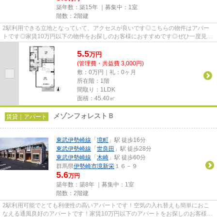
築年数：築15年 ｜募集中：
1室
階数：2階建
2駅利用できる立地となっていて、アクセスが良いです◎こちらの物件はアパー
トです◎家賃10万円以下の物件をお探しのお客様におすすめです◎ぜひ一度見て
いただきたい、「プリムローズB」...
5.5
万
円
(管理費・共益費 3,000円)
敷：0万円｜礼：0ヶ月
所在階：1階
間取り：1LDK
面積：45.40㎡
メゾンフォレストＢ
賃貸｜アパート
東武伊勢崎線
「
境町
」駅 徒歩16分
東武伊勢崎線
「
世良田
」駅 徒歩28分
東武伊勢崎線
「
木崎
」駅 徒歩60分
群馬県
伊勢崎市
境新栄
１６－９
5.6
万円
築年数：築8年 ｜募集中：
1室
階数：2階建
2駅利用可能でとても利便性の高いアパートです！空気の入れ替えも簡単におこ
なえる通風良好のアパートです！家賃10万円以下のアパートをお探しのお客様に