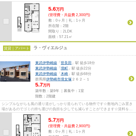
おすすめです！気になるイチオ...
5.6
万
円
(管理費・共益費 2,300円)
敷：0ヶ月｜礼：1ヶ月
所在階：2階
間取り：2LDK
面積：57.21㎡
ラ・ヴィエルジュ
賃貸｜アパート
東武伊勢崎線
「
世良田
」駅 徒歩18分
東武伊勢崎線
「
境町
」駅 徒歩22分
東武伊勢崎線
「
木崎
」駅 徒歩68分
群馬県
伊勢崎市
境女塚
２６２－１
5.7
万円
築年数：築9年 ｜募集中：
1室
階数：2階建
シンプルながらも風の通り道がしっかり造られている物件です☆敷地内ごみ置き
場があるのでゴミの持ち運びの負担を少しでも減らすことができます☆賃料を10
万円以下に抑えたい方におすす...
5.7
万
円
(管理費・共益費 2,900円)
敷：0ヶ月｜礼：1ヶ月