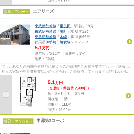
面積：49.17㎡
エアリーズ
賃貸｜アパート
東武伊勢崎線
「
世良田
」駅 徒歩19分
東武伊勢崎線
「
境町
」駅 徒歩22分
東武伊勢崎線
「
木崎
」駅 徒歩66分
群馬県
伊勢崎市
境女塚
２６２－２
5.1
万円
築年数：築11年 ｜募集中：
1室
階数：2階建
忙しいあなたの時間を有効的に使えるのが敷地内ごみ置き場です♪カード決済は、
月々の家賃や初期費用支払いのわずらわしさを解消してくれます♪賃料10万円以
下をご希望のお客様、ぜひお...
5.1
万
円
(管理費・共益費 2,900円)
敷：0ヶ月｜礼：6万円
所在階：1階
間取り：1LDK
面積：45.09㎡
中澤第2コーポ
賃貸｜マンション