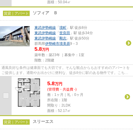
面積：50.04㎡
ソフィア Ｂ
賃貸｜アパート
東武伊勢崎線
「
境町
」駅 徒歩8分
東武伊勢崎線
「
世良田
」駅 徒歩34分
東武伊勢崎線
「
剛志
」駅 徒歩50分
群馬県
伊勢崎市
境美原
9－3
5.8
万円
築年数：築23年 ｜募集中：
1室
階数：2階建
通風良好な条件は健康面でも大切です。そんな観点からもおすすめのアパートを
ご提供します。通勤やお出かけに便利な、徒歩8分に駅のある物件です。こちら
のアパートの家賃は5.8万です...
5.8
万
円
(管理費・共益費 -)
敷：1ヶ月｜礼：0ヶ月
所在階：1階
間取り：2LDK
面積：52.17㎡
スリーエス
賃貸｜アパート