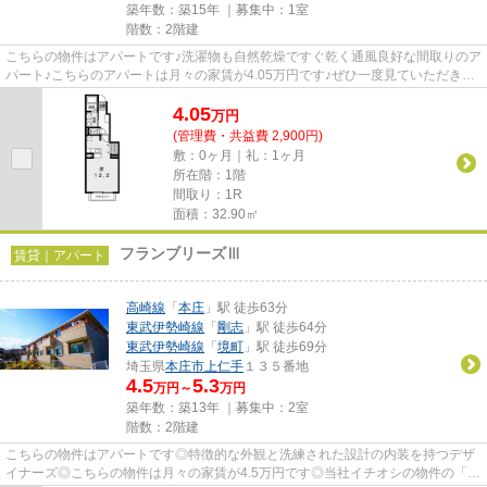
築年数：築15年 ｜募集中：
1室
階数：2階建
こちらの物件はアパートです♪洗濯物も自然乾燥ですぐ乾く通風良好な間取りのア
パート♪こちらのアパートは月々の家賃が4.05万円です♪ぜひ一度見ていただきた
い、「カルムメゾンA」です♪...
4.05
万
円
(管理費・共益費 2,900円)
敷：0ヶ月｜礼：1ヶ月
所在階：1階
間取り：1R
面積：32.90㎡
フランブリーズⅢ
賃貸｜アパート
高崎線
「
本庄
」駅 徒歩63分
東武伊勢崎線
「
剛志
」駅 徒歩64分
東武伊勢崎線
「
境町
」駅 徒歩69分
埼玉県
本庄市
上仁手
１３５番地
4.5
5.3
万円～
万円
築年数：築13年 ｜募集中：
2室
階数：2階建
こちらの物件はアパートです◎特徴的な外観と洗練された設計の内装を持つデザ
イナーズ◎こちらの物件は月々の家賃が4.5万円です◎当社イチオシの物件の「フ