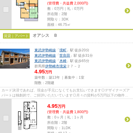
(管理費・共益費 2,000円)
敷：0万円｜礼：0万円
所在階：2階
間取り：3DK
面積：46.75㎡
オアシス Ｂ
賃貸｜アパート
東武伊勢崎線
「
境町
」駅 徒歩20分
東武伊勢崎線
「
世良田
」駅 徒歩31分
東武伊勢崎線
「
木崎
」駅 徒歩65分
群馬県
伊勢崎市
境栄
２７－２
4.95
万円
築年数：築13年 ｜募集中：
1室
階数：2階建
カード決済であれば、現金が手元になくてもお支払いできます◎デザイナーズア
パートは独創的で、ご好評いただいています◎月々の賃料が5万円以下の物件で
す◎気になるイチオシ物件情報：...
4.95
万
円
(管理費・共益費 1,800円)
敷：0ヶ月｜礼：1ヶ月
所在階：2階
間取り：1LDK