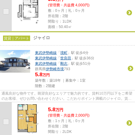
(管理費・共益費 4,000円)
敷：0ヶ月｜礼：0ヶ月
所在階：2階
間取り：1LDK
面積：50.40㎡
ジャイロ
賃貸｜アパート
東武伊勢崎線
「
境町
」駅 徒歩4分
東武伊勢崎線
「
世良田
」駅 徒歩36分
東武伊勢崎線
「
剛志
」駅 徒歩51分
群馬県
伊勢崎市
境
793
5.8
万円
築年数：築18年 ｜募集中：
1室
階数：2階建
通風良好な物件です。眺望良好なエリアで魅力的です。賃料10万円以下をご希望
のお客様、ぜひお問い合わせください。こだわりポイント満載のジャイロ。賃貸
物件のことなら、当社にお任...
5.8
万
円
(管理費・共益費 2,000円)
敷：1ヶ月｜礼：0ヶ月
所在階：2階
間取り：2LDK