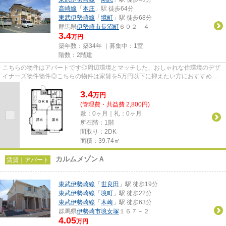
高崎線
「
本庄
」駅 徒歩64分
東武伊勢崎線
「
境町
」駅 徒歩68分
群馬県
伊勢崎市
長沼町
６０２－４
3.4
万円
築年数：築34年 ｜募集中：
1室
階数：2階建
こちらの物件はアパートです◎周辺環境とマッチした、おしゃれな住環境のデザ
イナーズ物件物件◎こちらの物件は家賃を5万円以下に抑えたい方におすすめで
す◎当社イチオシの物件の「メゾ...
3.4
万
円
(管理費・共益費 2,800円)
敷：0ヶ月｜礼：0ヶ月
所在階：1階
間取り：2DK
面積：39.74㎡
カルムメゾンＡ
賃貸｜アパート
東武伊勢崎線
「
世良田
」駅 徒歩19分
東武伊勢崎線
「
境町
」駅 徒歩22分
東武伊勢崎線
「
木崎
」駅 徒歩63分
群馬県
伊勢崎市
境女塚
１６７－２
4.05
万円