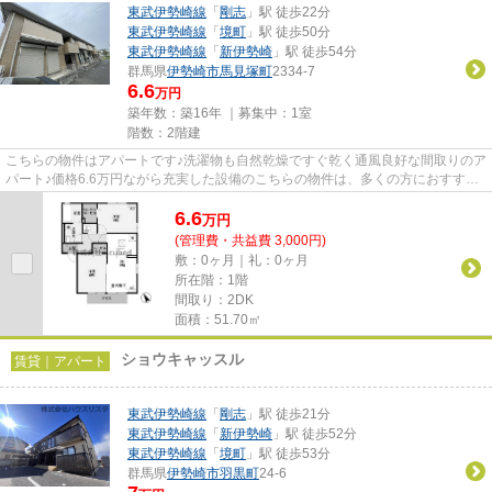
東武伊勢崎線
「
剛志
」駅 徒歩22分
東武伊勢崎線
「
境町
」駅 徒歩50分
東武伊勢崎線
「
新伊勢崎
」駅 徒歩54分
群馬県
伊勢崎市
馬見塚町
2334-7
6.6
万円
築年数：築16年 ｜募集中：
1室
階数：2階建
こちらの物件はアパートです♪洗濯物も自然乾燥ですぐ乾く通風良好な間取りのア
パート♪価格6.6万円ながら充実した設備のこちらの物件は、多くの方におすすめ
です♪当社イチオシの物件の...
6.6
万
円
(管理費・共益費 3,000円)
敷：0ヶ月｜礼：0ヶ月
所在階：1階
間取り：2DK
面積：51.70㎡
ショウキャッスル
賃貸｜アパート
東武伊勢崎線
「
剛志
」駅 徒歩21分
東武伊勢崎線
「
新伊勢崎
」駅 徒歩52分
東武伊勢崎線
「
境町
」駅 徒歩53分
群馬県
伊勢崎市
羽黒町
24-6