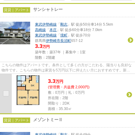
サンシャトレー
賃貸｜アパート
東武伊勢崎線
「
剛志
」駅 徒歩50分車14分 5.5km
高崎線
「
本庄
」駅 徒歩60分車18分 7.0km
東武伊勢崎線
「
境町
」駅 徒歩70分
群馬県
伊勢崎市
長沼町
657-12
3.3
万円
築年数：築37年 ｜募集中：
1室
階数：2階建
こちらの物件はアパートです。条件として多くの方がこだわる、陽当りも良好な
物件です。こちらの物件は家賃を5万円以下に抑えたい方におすすめです。新着
情報：サンシャトレーの空室情...
3.3
万
円
(管理費・共益費 2,000円)
敷：0万円｜礼：0万円
所在階：2階
間取り：2DK
面積：35.30㎡
メゾントミーⅡ
賃貸｜アパート
東武伊勢崎線
「
剛志
」駅 徒歩49分