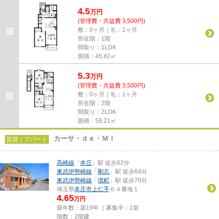
ランブリーズⅢ」◎ぜひ一度ご覧...
4.5
万
円
(管理費・共益費 3,500円)
敷：0ヶ月｜礼：1ヶ月
所在階：1階
間取り：1LDK
面積：45.82㎡
5.3
万
円
(管理費・共益費 3,500円)
敷：0ヶ月｜礼：1ヶ月
所在階：2階
間取り：2LDK
面積：58.21㎡
カーサ・ｄｅ・ＭⅠ
賃貸｜アパート
高崎線
「
本庄
」駅 徒歩62分
東武伊勢崎線
「
剛志
」駅 徒歩64分
東武伊勢崎線
「
境町
」駅 徒歩70分
埼玉県
本庄市
上仁手
６４番地１
4.65
万円
築年数：築19年 ｜募集中：
1室
階数：2階建