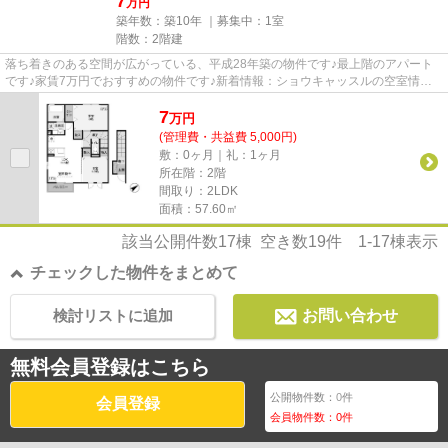
7
万円
築年数：築10年 ｜募集中：
1室
階数：2階建
落ち着きのある空間が広がっている、平成28年築の物件です♪最上階のアパート
です♪家賃7万円でおすすめの物件です♪新着情報：ショウキャッスルの空室情報
ならコチラ♪できるだけ早めに不...
7
万
円
(管理費・共益費 5,000円)
敷：0ヶ月｜礼：1ヶ月
所在階：2階
間取り：2LDK
面積：57.60㎡
該当公開件数
17
棟 空き数
19
件
1-17
棟表示
チェックした物件をまとめて
検討リストに追加
お問い合わせ
無料会員登録はこちら
公開物件数：
0
件
会員登録
会員物件数：
0
件