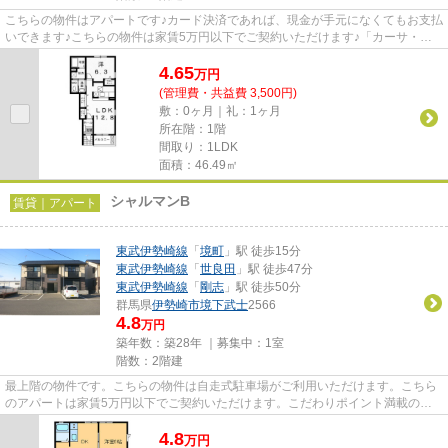
こちらの物件はアパートです♪カード決済であれば、現金が手元になくてもお支払
いできます♪こちらの物件は家賃5万円以下でご契約いただけます♪「カーサ・
de・MⅠ」のここがイチオシ♪でき...
4.65
万
円
(管理費・共益費 3,500円)
敷：0ヶ月｜礼：1ヶ月
所在階：1階
間取り：1LDK
面積：46.49㎡
シャルマンB
賃貸｜アパート
東武伊勢崎線
「
境町
」駅 徒歩15分
東武伊勢崎線
「
世良田
」駅 徒歩47分
東武伊勢崎線
「
剛志
」駅 徒歩50分
群馬県
伊勢崎市
境下武士
2566
4.8
万円
築年数：築28年 ｜募集中：
1室
階数：2階建
最上階の物件です。こちらの物件は自走式駐車場がご利用いただけます。こちら
のアパートは家賃5万円以下でご契約いただけます。こだわりポイント満載のシ
ャルマンB。できるだけ早めに...
4.8
万
円