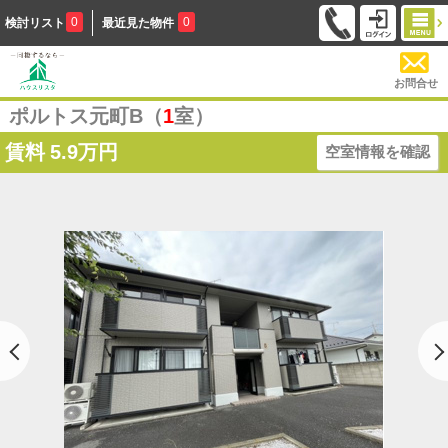
0
0
検討リスト
最近見た物件
お問合せ
ポルトス元町B（
1
室）
賃料
5.9万円
空室情報を確認