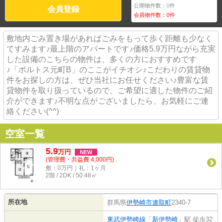
公開物件数：
0
件
会員登録
会員物件数：
0
件
敷地内ごみ置き場があればごみをもって歩く距離も少なく
てすみます♪最上階のアパートです♪価格5.9万円ながら充実
した設備のこちらの物件は、多くの方におすすめです
♪「ポルトス元町B」のここがイチオシ♪こだわりの賃貸物
件をお探しの方は、ぜひ当社にお任せください♪豊富な賃
貸物件を取り扱っているので、ご希望に適した物件のご紹
介ができます♪不明な点がございましたら、お気軽にご連
絡ください(^^)
空室一覧
5.9
万
円
NEW
(管理費・共益費 4,000円)
敷：0万円｜礼：1ヶ月
2階 / 2DK / 50.48㎡
所在地
群馬県
伊勢崎市
連取町
2340-7
東武伊勢崎線
「
新伊勢崎
」駅 徒歩32