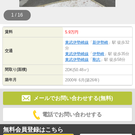
1 / 16
賃料
5.9万円
東武伊勢崎線
「
新伊勢崎
」駅 徒歩32
分
交通
東武伊勢崎線
「
伊勢崎
」駅 徒歩35分
東武伊勢崎線
「
剛志
」駅 徒歩58分
間取り(面積)
2DK(50.48㎡)
築年月
2000年 6月(築26年)
メールでお問い合わせする(無料)
電話でお問い合わせする
無料会員登録はこちら