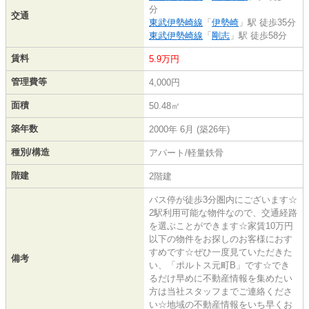
分
交通
東武伊勢崎線
「
伊勢崎
」駅 徒歩35分
東武伊勢崎線
「
剛志
」駅 徒歩58分
賃料
5.9万円
管理費等
4,000円
面積
50.48㎡
築年数
2000年 6月 (築26年)
種別/構造
アパート/軽量鉄骨
階建
2階建
バス停が徒歩3分圏内にございます☆
2駅利用可能な物件なので、交通経路
を選ぶことができます☆家賃10万円
以下の物件をお探しのお客様におす
すめです☆ぜひ一度見ていただきた
備考
い、「ポルトス元町B」です☆でき
るだけ早めに不動産情報を集めたい
方は当社スタッフまでご連絡くださ
い☆地域の不動産情報をいち早くお