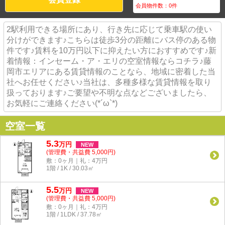
会員物件数：
0
件
2駅利用できる場所にあり、行き先に応じて乗車駅の使い
分けができます♪こちらは徒歩3分の距離にバス停のある物
件です♪賃料を10万円以下に抑えたい方におすすめです♪新
着情報：インセーム・ア・エリの空室情報ならコチラ♪藤
岡市エリアにある賃貸情報のことなら、地域に密着した当
社へお任せください♪当社は、多種多様な賃貸情報を取り
扱っております♪ご要望や不明な点などございましたら、
お気軽にご連絡ください(*´ω`*)
空室一覧
5.3
万
円
NEW
(管理費・共益費 5,000円)
敷：0ヶ月｜礼：4万円
1階 / 1K / 30.03㎡
5.5
万
円
NEW
(管理費・共益費 5,000円)
敷：0ヶ月｜礼：4万円
1階 / 1LDK / 37.78㎡