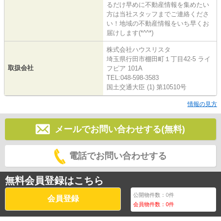
るだけ早めに不動産情報を集めたい
方は当社スタッフまでご連絡くださ
い！地域の不動産情報をいち早くお
届けします(*^^*)
株式会社ハウスリスタ
埼玉県行田市棚田町１丁目42-5 ライ
取扱会社
フピア 101A
TEL:048-598-3583
国土交通大臣 (1) 第10510号
情報の見方
メールでお問い合わせする(無料)
電話でお問い合わせする
無料会員登録はこちら
公開物件数：
0
件
会員登録
会員物件数：
0
件