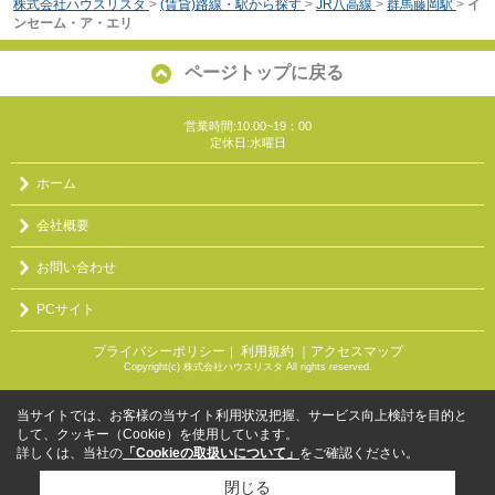
株式会社ハウスリスタ
>
(賃貸)路線・駅から探す
>
JR八高線
>
群馬藤岡駅
>
イ
ンセーム・ア・エリ
ページトップに戻る
営業時間:10:00~19：00
定休日:水曜日
ホーム
会社概要
お問い合わせ
PCサイト
プライバシーポリシー
利用規約
｜アクセスマップ
｜
Copyright(c) 株式会社ハウスリスタ All rights reserved.
当サイトでは、お客様の当サイト利用状況把握、サービス向上検討を目的と
して、クッキー（Cookie）を使用しています。
詳しくは、当社の
「Cookieの取扱いについて」
をご確認ください。
閉じる