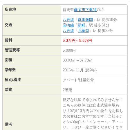
所在地
群馬県
藤岡市
下栗須
74-1
八高線
「
群馬藤岡
」駅 徒歩19分
交通
高崎線
「
新町
」駅 徒歩31分
八高線
「
北藤岡
」駅 徒歩38分
賃料
5.3万円～5.5万円
管理費等
5,000円
面積
30.03㎡～37.78㎡
築年数
2016年 11月 (築9年)
種別/構造
アパート/軽量鉄骨
階建
2階建
良好な眺望で癒されてみませんか！
こちらの物件には自走式駐車場あ
り！家賃10万円以下の物件をお探し
のお客様におすすめです！当社イチ
オシの物件の「インセーム・ア・エ
備考
リ」！ぜひ一度ご覧ください！でき