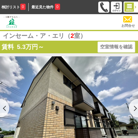
0
0
検討リスト
最近見た物件
お問合せ
インセーム・ア・エリ（
2
室）
賃料
5.3
万円～
空室情報を確認