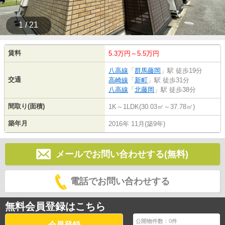
1 / 21
賃料
5.3万円～5.5万円
八高線
「
群馬藤岡
」駅 徒歩19分
交通
高崎線
「
新町
」駅 徒歩31分
八高線
「
北藤岡
」駅 徒歩38分
間取り(面積)
1K～1LDK(30.03㎡～37.78㎡)
築年月
2016年 11月(築9年)
メールでお問い合わせする(無料)
電話でお問い合わせする
無料会員登録はこちら
公開物件数：
0
件
会員登録