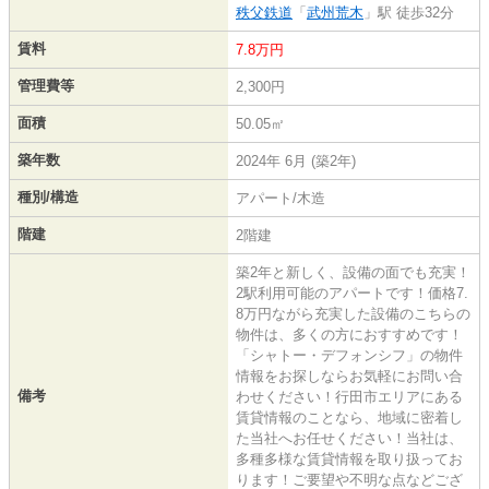
秩父鉄道
「
武州荒木
」駅 徒歩32分
賃料
7.8万円
管理費等
2,300円
面積
50.05㎡
築年数
2024年 6月 (築2年)
種別/構造
アパート/木造
階建
2階建
築2年と新しく、設備の面でも充実！
2駅利用可能のアパートです！価格7.
8万円ながら充実した設備のこちらの
物件は、多くの方におすすめです！
「シャトー・デフォンシフ」の物件
情報をお探しならお気軽にお問い合
備考
わせください！行田市エリアにある
賃貸情報のことなら、地域に密着し
た当社へお任せください！当社は、
多種多様な賃貸情報を取り扱ってお
ります！ご要望や不明な点などござ