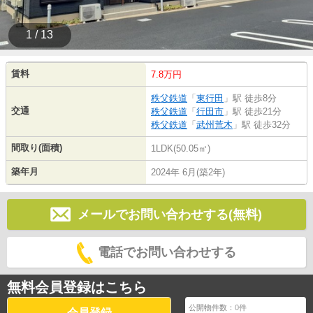
1 / 13
賃料
7.8万円
秩父鉄道
「
東行田
」駅 徒歩8分
交通
秩父鉄道
「
行田市
」駅 徒歩21分
秩父鉄道
「
武州荒木
」駅 徒歩32分
間取り(面積)
1LDK(50.05㎡)
築年月
2024年 6月(築2年)
メールでお問い合わせする(無料)
電話でお問い合わせする
無料会員登録はこちら
公開物件数：
0
件
会員登録