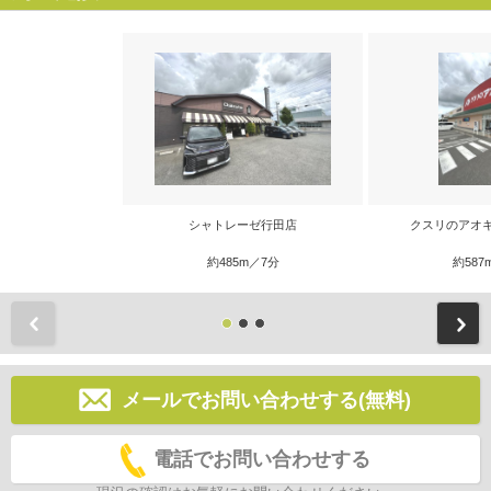
シャトレーゼ行田店
クスリのアオ
約485m／7分
約587
前
メールでお問い合わせする(無料)
電話でお問い合わせする