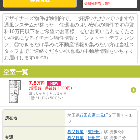
会員物件数：
0
件
デザイナーズ物件は独創的で、ご好評いただいています◎
通風システムが整った、住環境の良い安心の物件です◎賃
料10万円以下をご希望のお客様、ぜひお問い合わせくださ
い◎気になるイチオシ物件情報：「シャトー・デフォンシ
フ」◎できるだけ早めに不動産情報を集めたい方は当社ス
タッフまでご連絡ください◎地域の不動産情報をいち早く
お届けします(#^^#)
空室一覧
7.8
万
円
NEW
(管理費・共益費 2,300円)
敷：0ヶ月｜礼：1ヶ月
1階 / 1LDK / 50.05㎡
埼玉県
行田市
富士見町
２丁目７－１
所在地
３
秩父鉄道
「
東行田
」駅 徒歩8分
交通
秩父鉄道
「
行田市
」駅 徒歩21分