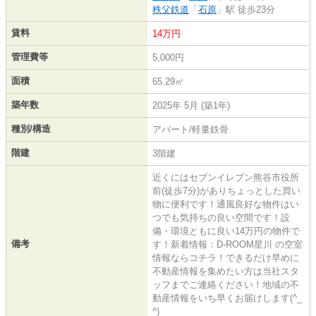
秩父鉄道
「
石原
」駅 徒歩23分
賃料
14万円
管理費等
5,000円
面積
65.29㎡
築年数
2025年 5月 (築1年)
種別/構造
アパート/軽量鉄骨
階建
3階建
近くにはセブンイレブン熊谷市役所
前(徒歩7分)がありちょっとした買い
物に便利です！通風良好な物件はい
つでも気持ちの良い空間です！設
備・環境ともに良い14万円の物件で
備考
す！新着情報：D-ROOM星川 の空室
情報ならコチラ！できるだけ早めに
不動産情報を集めたい方は当社スタ
ッフまでご連絡ください！地域の不
動産情報をいち早くお届けします(^_
^)