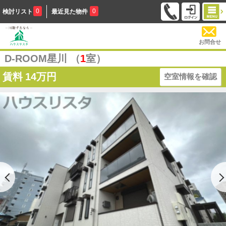
0
0
検討リスト
最近見た物件
お問合せ
D-ROOM星川 （
1
室）
賃料
14万円
空室情報を確認