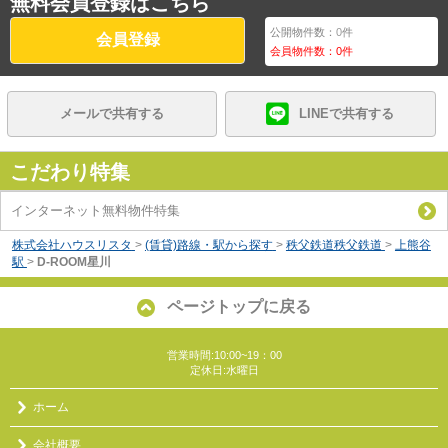
無料会員登録はこちら
公開物件数：
0
件
会員登録
会員物件数：
0
件
メールで共有する
LINEで共有する
こだわり特集
インターネット無料物件特集
株式会社ハウスリスタ
>
(賃貸)路線・駅から探す
>
秩父鉄道秩父鉄道
>
上熊谷
駅
>
D-ROOM星川
ページトップに戻る
営業時間:10:00~19：00
定休日:水曜日
ホーム
会社概要