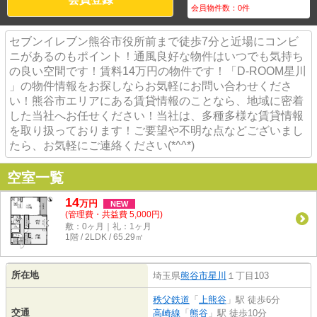
会員物件数：
0
件
セブンイレブン熊谷市役所前まで徒歩7分と近場にコンビ
ニがあるのもポイント！通風良好な物件はいつでも気持ち
の良い空間です！賃料14万円の物件です！「D-ROOM星川
」の物件情報をお探しならお気軽にお問い合わせくださ
い！熊谷市エリアにある賃貸情報のことなら、地域に密着
した当社へお任せください！当社は、多種多様な賃貸情報
を取り扱っております！ご要望や不明な点などございまし
たら、お気軽にご連絡ください(*^^*)
空室一覧
14
万
円
NEW
(管理費・共益費 5,000円)
敷：0ヶ月｜礼：1ヶ月
1階 / 2LDK / 65.29㎡
所在地
埼玉県
熊谷市
星川
１丁目103
秩父鉄道
「
上熊谷
」駅 徒歩6分
交通
高崎線
「
熊谷
」駅 徒歩10分