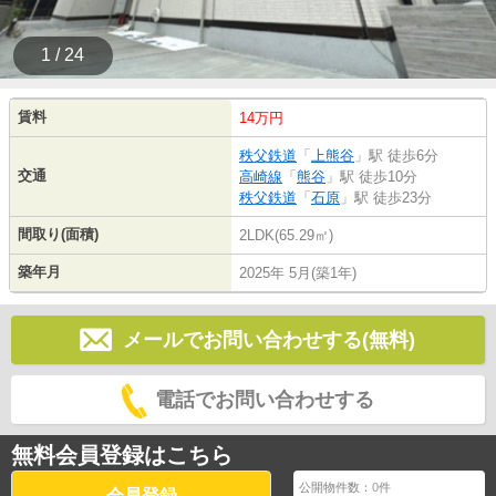
1 / 24
賃料
14万円
秩父鉄道
「
上熊谷
」駅 徒歩6分
交通
高崎線
「
熊谷
」駅 徒歩10分
秩父鉄道
「
石原
」駅 徒歩23分
間取り(面積)
2LDK(65.29㎡)
築年月
2025年 5月(築1年)
メールでお問い合わせする(無料)
電話でお問い合わせする
無料会員登録はこちら
公開物件数：
0
件
会員登録