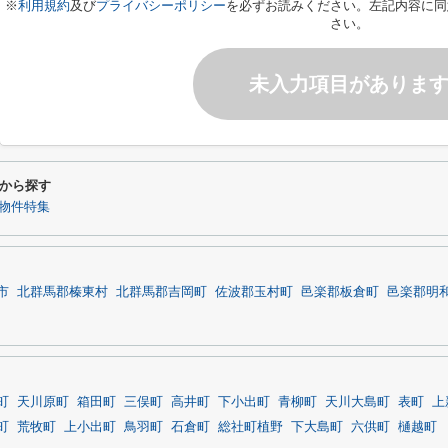
※
利用規約
及び
プライバシーポリシー
を必ずお読みください。左記内容に同
さい。
未入力項目がありま
から探す
物件特集
市
北群馬郡榛東村
北群馬郡吉岡町
佐波郡玉村町
邑楽郡板倉町
邑楽郡明
町
天川原町
箱田町
三俣町
高井町
下小出町
青柳町
天川大島町
表町
上
町
荒牧町
上小出町
鳥羽町
石倉町
総社町植野
下大島町
六供町
樋越町