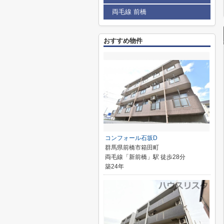
両毛線 前橋
おすすめ物件
コンフォール石坂D
群馬県前橋市箱田町
両毛線「新前橋」駅 徒歩28分
築24年