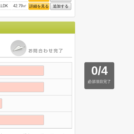
1LDK
42.79㎡
詳細を見る
追加する
0
/
4
必須項目完了