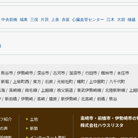
中央前橋
城東
三俣
片貝
上泉
赤坂
心臓血管センター
江木
大胡
樋越
橋
熊谷市
/
伊勢崎市
/
深谷市
/
古河市
/
加須市
/
行田市
/
館林市
/
本庄市
新堀
/
上柴町西
/
東方
/
石原
/
元総社町
/
曙町
/
上中居町
/
八千代町
高海
/
高崎線
/
両毛線
/
上越線
/
秩父鉄道
/
東武伊勢崎線
/
北陸新幹線
/
上越
野
/
新前橋
/
伊勢崎
/
高崎
/
籠原
/
新伊勢崎
/
北高崎
/
前橋
/
熊谷
高崎市・前橋市・伊勢崎市の
フ紹介
土地
株式会社ハウスリスタ
の声
新築
設検索
インターネット無料