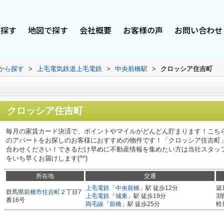
で探す
地図で探す
会社概要
お客様の声
お問い合わせ
駅から探す
>
上毛電気鉄道上毛電鉄
>
中央前橋駅
>
クロッシア住吉町
クロッシア住吉町
毎月の家賃カード決済で、ポイントやマイルがどんどん貯まります！こちら
のアパートをお探しのお客様におすすめの物件です！「クロッシア住吉町
合わせください！できるだけ早めに不動産情報を集めたい方は当社スタッ
をいち早くお届けします(^^)
所在地
交通
上毛電鉄
「
中央前橋
」駅 徒歩12分
築
群馬県
前橋市
住吉町
２丁目7
上毛電鉄
「
城東
」駅 徒歩19分
3
番16号
両毛線
「
前橋
」駅 徒歩25分
軽