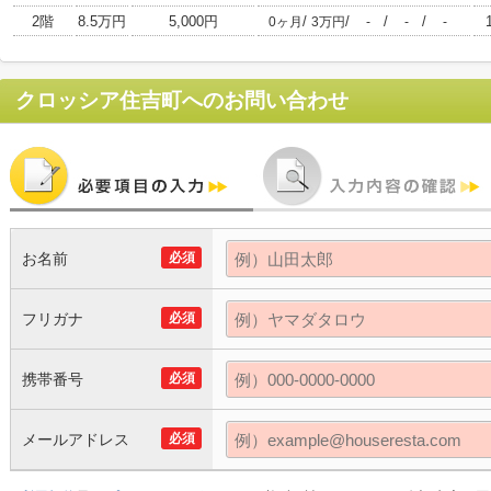
2階
8.5万円
5,000円
/
/
/
/
0ヶ月
3万円
-
-
-
クロッシア住吉町
へのお問い合わせ
お名前
必須
フリガナ
必須
携帯番号
必須
メールアドレス
必須