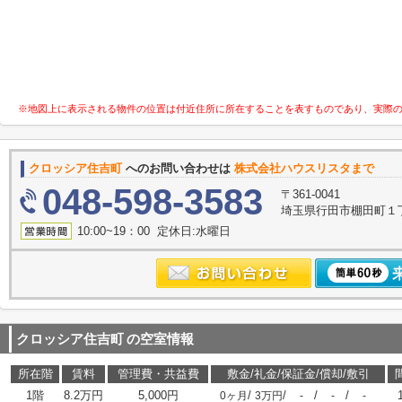
※地図上に表示される物件の位置は付近住所に所在することを表すものであり、実際
クロッシア住吉町
へのお問い合わせは
株式会社ハウスリスタまで
048-598-3583
〒361-0041
埼玉県行田市棚田町１丁目
10:00~19：00 定休日:水曜日
クロッシア住吉町
の空室情報
所在階
賃料
管理費・共益費
敷金/礼金/保証金/償却/敷引
1階
8.2万円
5,000円
/
/
/
/
0ヶ月
3万円
-
-
-