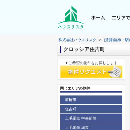
ホーム
エリア
株式会社ハウスリスタ
>
(賃貸)路線・
クロッシア住吉町
▼ご希望の物件をお探しします
同じエリアの物件
前橋市
住吉町
上毛電鉄 中央前橋
上毛電鉄 城東