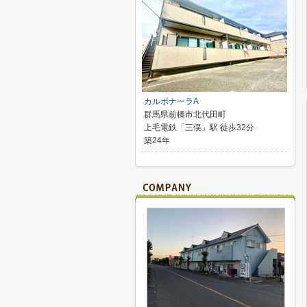
カルボナーラA
群馬県前橋市北代田町
上毛電鉄「三俣」駅 徒歩32分
築24年