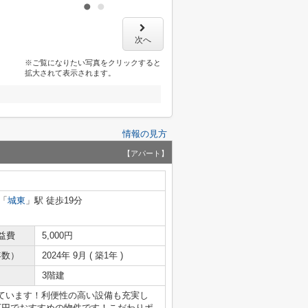
次へ
※ご覧になりたい写真をクリックすると
拡大されて表示されます。
情報の見方
【アパート】
「
城東
」駅 徒歩19分
益費
5,000円
年数）
2024年 9月 ( 築1年 )
3階建
ています！利便性の高い設備も充実し
2万円でおすすめの物件です！こだわりポ