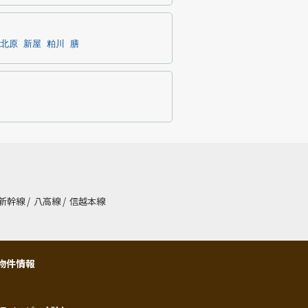
北原
新屋
粕川
膳
新幹線
/
八高線
/
信越本線
物件情報