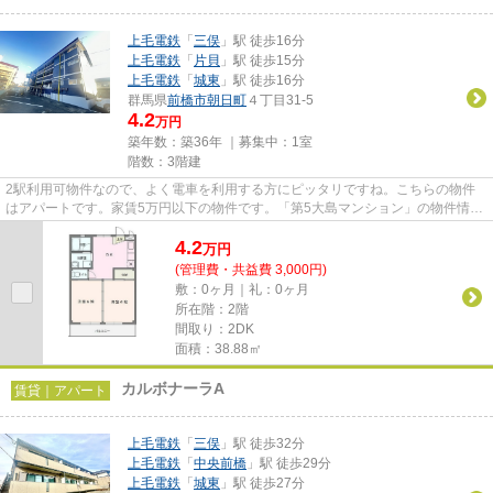
上毛電鉄
「
三俣
」駅 徒歩16分
上毛電鉄
「
片貝
」駅 徒歩15分
上毛電鉄
「
城東
」駅 徒歩16分
群馬県
前橋市
朝日町
４丁目31-5
4.2
万円
築年数：築36年 ｜募集中：
1室
階数：3階建
2駅利用可物件なので、よく電車を利用する方にピッタリですね。こちらの物件
はアパートです。家賃5万円以下の物件です。「第5大島マンション」の物件情報
をお探しならお気軽にお問い合...
4.2
万
円
(管理費・共益費 3,000円)
敷：0ヶ月｜礼：0ヶ月
所在階：2階
間取り：2DK
面積：38.88㎡
カルボナーラA
賃貸｜アパート
上毛電鉄
「
三俣
」駅 徒歩32分
上毛電鉄
「
中央前橋
」駅 徒歩29分
上毛電鉄
「
城東
」駅 徒歩27分