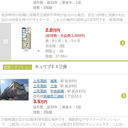
築年数：築33年 ｜募集中：
1室
階数：2階建
徒歩96分の距離に前橋市立箱田中学校があるのも魅力。目立つ外観と洗練された
設計の内装を持つデザイナーズ。こちらの物件の賃料は2.8万円です。新着情報：
パステルハイツの空室情報な...
2.8
万
円
(管理費・共益費 2,000円)
敷：0ヶ月｜礼：0ヶ月
所在階：2階
間取り：1K
面積：27.09㎡
キュウブＥＸ三俣
賃貸｜マンション
上毛電鉄
「
城東
」駅 徒歩6分
上毛電鉄
「
三俣
」駅 徒歩8分
上毛電鉄
「
中央前橋
」駅 徒歩12分
群馬県
前橋市
三俣町
１丁目22-1
3.5
万円
築年数：築30年 ｜募集中：
1室
階数：2階建
行動範囲が広がる2駅利用可能な物件です。独創的なデザイナーズマンション
で、ご好評いただいています。こちらは家賃3.5万円のマンションです。こだわり