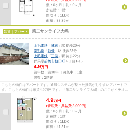
敷：0ヶ月｜礼：0ヶ月
所在階：1階
間取り：1LDK
面積：33.39㎡
第二サンライフ大嶋
賃貸｜アパート
上毛電鉄
「
城東
」駅 徒歩20分
両毛線
「
前橋
」駅 徒歩23分
上毛電鉄
「
三俣
」駅 徒歩22分
群馬県
前橋市
朝日町
４丁目1-16
4.9
万円
築年数：築38年 ｜募集中：
1室
階数：2階建
こちらの物件はアパートです。通風システムが整った換気がしやすいアパートで
す。こちらの物件は家賃4.9万円です。「第二サンライフ大嶋」のここがイチオ
シ。前橋市エリアにある賃貸情...
4.9
万
円
(管理費・共益費 3,000円)
敷：0ヶ月｜礼：0ヶ月
所在階：1階
間取り：1LDK
面積：41.31㎡