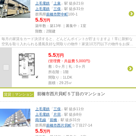
上毛電鉄
「
上泉
」駅 徒歩21分
上毛電鉄
「
三俣
」駅 徒歩31分
群馬県
前橋市
野中町
100-1
5.5
万円
築年数：築13年 ｜募集中：
1室
階数：2階建
毎月の家賃をカード決済すると、どんどんポイントが貯まりますよ！常に新鮮な
空気を取り入れられる通風良好な間取りの物件！家賃10万円以下の物件をお探し
のお客様におすすめの物件で...
5.5
万
円
(管理費・共益費 5,000円)
敷：0ヶ月｜礼：0ヶ月
所在階：1階
間取り：1LDK
面積：29.25㎡
前橋市西片貝町５丁目のマンション
賃貸｜マンション
上毛電鉄
「
三俣
」駅 徒歩11分
上毛電鉄
「
片貝
」駅 徒歩8分
両毛線
「
前橋
」駅 徒歩31分
群馬県
前橋市
西片貝町
５丁目27-14
5.5
万円