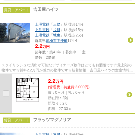
吉田屋ハイツ
賃貸｜アパート
上毛電鉄
「
三俣
」駅 徒歩14分
上毛電鉄
「
片貝
」駅 徒歩15分
上毛電鉄
「
城東
」駅 徒歩25分
群馬県
前橋市
下沖町
174‐4
2.2
万円
築年数：築41年 ｜募集中：
1室
階数：2階建
スタイリッシュな演出が可能なデザイナーズ物件はとてもお洒落です☆最上階の
物件です☆賃料2.2万円が魅力の物件です☆新着情報：吉田屋ハイツの空室情報な
らコチラ☆当社スタッフが地域の...
2.2
万
円
(管理費・共益費 3,000円)
敷：0ヶ月｜礼：0ヶ月
所在階：2階
間取り：2K
面積：27.33㎡
フラッツマグノリア
賃貸｜アパート
上毛電鉄
「
三俣
」駅 徒歩35分