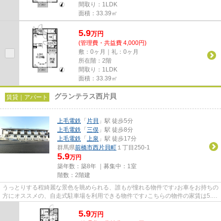
間取り：1LDK
面積：33.39㎡
5.9
万
円
(管理費・共益費 4,000円)
敷：0ヶ月｜礼：0ヶ月
所在階：2階
間取り：1LDK
面積：33.39㎡
グランテラス西片貝
賃貸｜アパート
上毛電鉄
「
片貝
」駅 徒歩5分
上毛電鉄
「
三俣
」駅 徒歩8分
上毛電鉄
「
上泉
」駅 徒歩17分
群馬県
前橋市
西片貝町
１丁目250-1
5.9
万円
築年数：築8年 ｜募集中：
1室
階数：2階建
うっとりする程綺麗な景色を眺められる、誰もが憧れる物件です♪お車をお持ちの
方にオススメの、自走式駐車場を利用できる物件です♪こちらの物件の家賃は5.9
万です♪当社イチオシの物件...
5.9
万
円