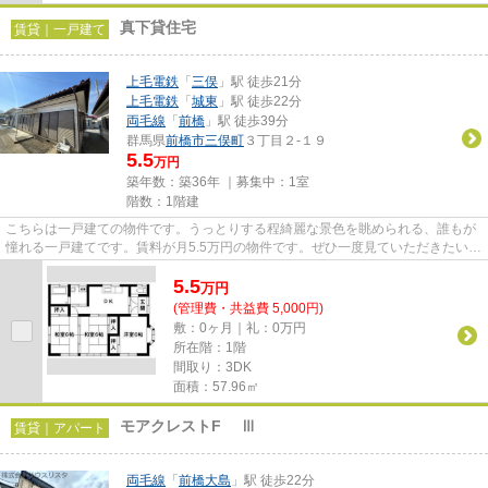
真下貸住宅
賃貸｜一戸建て
上毛電鉄
「
三俣
」駅 徒歩21分
上毛電鉄
「
城東
」駅 徒歩22分
両毛線
「
前橋
」駅 徒歩39分
群馬県
前橋市
三俣町
３丁目２-１９
5.5
万円
築年数：築36年 ｜募集中：
1室
階数：1階建
こちらは一戸建ての物件です。うっとりする程綺麗な景色を眺められる、誰もが
憧れる一戸建てです。賃料が月5.5万円の物件です。ぜひ一度見ていただきたい、
「真下貸住宅」です。お客様...
5.5
万
円
(管理費・共益費 5,000円)
敷：0ヶ月｜礼：0万円
所在階：1階
間取り：3DK
面積：57.96㎡
モアクレストF Ⅲ
賃貸｜アパート
両毛線
「
前橋大島
」駅 徒歩22分