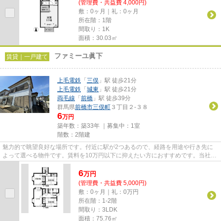
(管理費・共益費 4,000円)
敷：0ヶ月｜礼：0ヶ月
所在階：1階
間取り：1K
面積：30.03㎡
ファミーユ眞下
賃貸｜一戸建て
上毛電鉄
「
三俣
」駅 徒歩21分
上毛電鉄
「
城東
」駅 徒歩21分
両毛線
「
前橋
」駅 徒歩39分
群馬県
前橋市
三俣町
３丁目２-３８
6
万円
築年数：築33年 ｜募集中：
1室
階数：2階建
魅力的で眺望良好な場所です。付近に駅が2つあるので、経路を用途や行き先に
よって選べる物件です。賃料を10万円以下に抑えたい方におすすめです。当社イ
チオシの物件の「ファミーユ眞...
6
万
円
(管理費・共益費 5,000円)
敷：0ヶ月｜礼：0万円
所在階：1-2階
間取り：3LDK
面積：75.76㎡