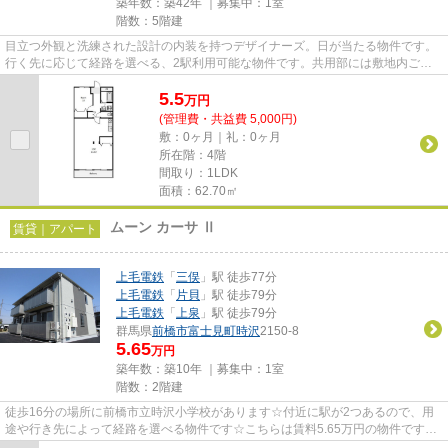
築年数：築42年 ｜募集中：
1室
階数：5階建
目立つ外観と洗練された設計の内装を持つデザイナーズ。日が当たる物件です。
行く先に応じて経路を選べる、2駅利用可能な物件です。共用部には敷地内ごみ
置き場・エレベータなどが揃っ...
5.5
万
円
(管理費・共益費 5,000円)
敷：0ヶ月｜礼：0ヶ月
所在階：4階
間取り：1LDK
面積：62.70㎡
ムーン カーサ Ⅱ
賃貸｜アパート
上毛電鉄
「
三俣
」駅 徒歩77分
上毛電鉄
「
片貝
」駅 徒歩79分
上毛電鉄
「
上泉
」駅 徒歩79分
群馬県
前橋市
富士見町時沢
2150-8
5.65
万円
築年数：築10年 ｜募集中：
1室
階数：2階建
徒歩16分の場所に前橋市立時沢小学校があります☆付近に駅が2つあるので、用
途や行き先によって経路を選べる物件です☆こちらは賃料5.65万円の物件です☆
新着情報：ムーン カーサ Ⅱの空室...