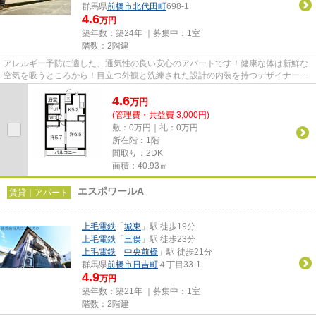
群馬県
前橋市
北代田町
698-1
4.6
万円
築年数：築24年 ｜募集中：
1室
階数：2階建
アレルギー予防に適した、通気性の良い安心のアパートです！健康な体は新鮮な
空気を吸うところから！目立つ外観と洗練された設計の内装を持つデザイナー
ズ！賃料5万円以下の物件をお探...
4.6
万
円
(管理費・共益費 3,000円)
敷：0万円｜礼：0万円
所在階：1階
間取り：2DK
面積：40.93㎡
エスポワールA
賃貸｜アパート
上毛電鉄
「
城東
」駅 徒歩19分
上毛電鉄
「
三俣
」駅 徒歩23分
上毛電鉄
「
中央前橋
」駅 徒歩21分
群馬県
前橋市
日吉町
４丁目33-1
4.9
万円
築年数：築21年 ｜募集中：
1室
階数：2階建