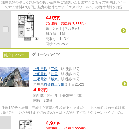
通風良好の涼しく気持ちの良い空間をご提供いたします☆こちらの物件はアパー
トです☆賃料4.9万円が魅力の物件です☆「エスポワールA」の物件情報をお探し
ならお気軽にお問い合わせくださ...
4.9
万
円
(管理費・共益費 3,000円)
敷：0ヶ月｜礼：0ヶ月
所在階：1階
間取り：1LDK
面積：29.25㎡
グリーンハイツ
賃貸｜アパート
上毛電鉄
「
三俣
」駅 徒歩12分
上毛電鉄
「
片貝
」駅 徒歩19分
上毛電鉄
「
城東
」駅 徒歩20分
群馬県
前橋市
三俣町
３丁目21-23
4.9
万円
築年数：築21年 ｜募集中：
1室
階数：2階建
徒歩125分の場所に高崎市立東部小学校があります◎こちらの物件は自走式駐車
場がご利用いただけます◎家賃5万円以下の物件です◎「グリーンハイツ」のこ
こがイチオシ◎できるだけ早めに不...
4.9
万
円
(管理費・共益費 3,000円)