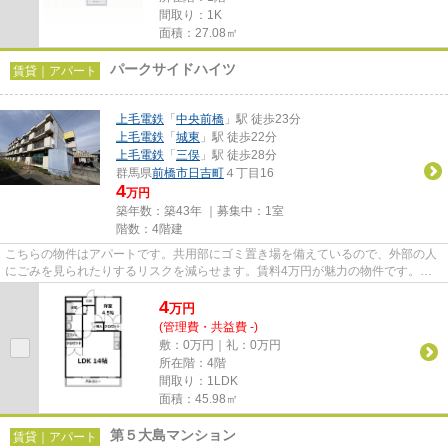
間取り：1K
面積：27.08㎡
パークサイドハイツ
賃貸｜アパート
上毛電鉄
「
中央前橋
」駅 徒歩23分
上毛電鉄
「
城東
」駅 徒歩22分
上毛電鉄
「
三俣
」駅 徒歩28分
群馬県
前橋市
日吉町
４丁目16
4
万円
築年数：築43年 ｜募集中：
1室
階数：4階建
こちらの物件はアパートです。共用部にゴミ置き場を備えているので、外部の人
にごみを見られたりするリスクを減らせます。賃料4万円が魅力の物件です。新
着情報：パークサイドハイツの...
4
万
円
(管理費・共益費 -)
敷：0万円｜礼：0万円
所在階：4階
間取り：1LDK
面積：45.98㎡
第５大島マンション
賃貸｜アパート