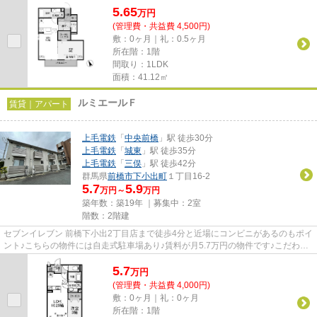
5.65
万
円
(管理費・共益費 4,500円)
敷：0ヶ月｜礼：0.5ヶ月
所在階：1階
間取り：1LDK
面積：41.12㎡
ルミエールＦ
賃貸｜アパート
上毛電鉄
「
中央前橋
」駅 徒歩30分
上毛電鉄
「
城東
」駅 徒歩35分
上毛電鉄
「
三俣
」駅 徒歩42分
群馬県
前橋市
下小出町
１丁目16-2
5.7
5.9
万円～
万円
築年数：築19年 ｜募集中：
2室
階数：2階建
セブンイレブン 前橋下小出2丁目店まで徒歩4分と近場にコンビニがあるのもポイ
ント♪こちらの物件には自走式駐車場あり♪賃料が月5.7万円の物件です♪こだわり
ポイント満載のルミエールF♪...
5.7
万
円
(管理費・共益費 4,000円)
敷：0ヶ月｜礼：0ヶ月
所在階：1階