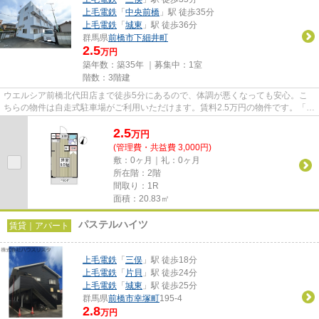
上毛電鉄
「
中央前橋
」駅 徒歩35分
上毛電鉄
「
城東
」駅 徒歩36分
群馬県
前橋市
下細井町
2.5
万円
築年数：築35年 ｜募集中：
1室
階数：3階建
ウエルシア前橋北代田店まで徒歩5分にあるので、体調が悪くなっても安心。こ
ちらの物件は自走式駐車場がご利用いただけます。賃料2.5万円の物件です。「フ
ラッツマグノリア」の物件情...
2.5
万
円
(管理費・共益費 3,000円)
敷：0ヶ月｜礼：0ヶ月
所在階：2階
間取り：1R
面積：20.83㎡
パステルハイツ
賃貸｜アパート
上毛電鉄
「
三俣
」駅 徒歩18分
上毛電鉄
「
片貝
」駅 徒歩24分
上毛電鉄
「
城東
」駅 徒歩25分
群馬県
前橋市
幸塚町
195-4
2.8
万円