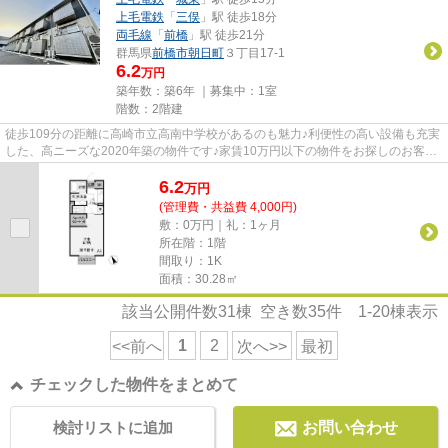
上毛電鉄
「
三俣
」駅 徒歩18分
両毛線
「
前橋
」駅 徒歩21分
群馬県
前橋市
朝日町
３丁目17-1
6.2
万円
築年数：築6年 ｜募集中：
1室
階数：2階建
徒歩109分の距離に高崎市立高南中学校があるのも魅力♪利便性の高い設備も充実
した、高ニーズな2020年築の物件です♪家賃10万円以下の物件をお探しのお客様
におすすめです♪当社イチオシ...
6.2
万
円
(管理費・共益費 4,000円)
敷：0万円｜礼：1ヶ月
所在階：1階
間取り：1K
面積：30.28㎡
該当公開件数
31
棟 空き数
35
件
1-20
棟表示
1
2
<<前へ
次へ>>
最初
チェックした物件をまとめて
検討リストに追加
お問い合わせ