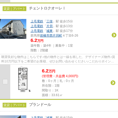
チェントロクオーレⅠ
賃貸｜アパート
上毛電鉄
「
三俣
」駅 徒歩15分
上毛電鉄
「
片貝
」駅 徒歩13分
上毛電鉄
「
城東
」駅 徒歩17分
群馬県
前橋市
西片貝町
４丁目6-26
6.2
万円
築年数：築4年 ｜募集中：
1室
階数：2階建
眺望良好な物件はこちらです♪他の物件とは一線を画した、デザイナーズ物件♪賃
料10万円以下をご希望のお客様、ぜひお問い合わせください♪こだわりポイント
満載のチェントロクオーレⅠ♪当...
6.2
万
円
(管理費・共益費 4,000円)
敷：0ヶ月｜礼：0ヶ月
所在階：1階
間取り：1K
面積：33.61㎡
プランドール
賃貸｜アパート
上毛電鉄
「
城東
」駅 徒歩15分