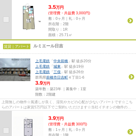
ポイント満載のキュウブEX三俣...
3.5
万
円
(管理費・共益費 3,000円)
敷：0ヶ月｜礼：0ヶ月
所在階：2階
間取り：1R
面積：25.71㎡
ルミエール日吉
賃貸｜アパート
上毛電鉄
「
中央前橋
」駅 徒歩20分
上毛電鉄
「
城東
」駅 徒歩19分
上毛電鉄
「
三俣
」駅 徒歩26分
群馬県
前橋市
日吉町
４丁目1-6
3.9
万円
築年数：築23年 ｜募集中：
1室
階数：2階建
上階無しの物件☆風通しが良く、湿気やカビの心配が少ないアパートです☆こち
らのアパートは家賃5万円以下でご契約いただけます☆当社イチオシの物件の
「ルミエール日吉」☆ぜひ一度ご覧く...
3.9
万
円
(管理費・共益費 300円)
敷：1ヶ月｜礼：0ヶ月
所在階：1階