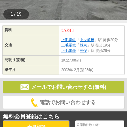
1 / 19
賃料
3.9万円
上毛電鉄
「
中央前橋
」駅 徒歩20分
交通
上毛電鉄
「
城東
」駅 徒歩19分
上毛電鉄
「
三俣
」駅 徒歩26分
間取り(面積)
1K(27.08㎡)
築年月
2003年 2月(築23年)
メールでお問い合わせする(無料)
電話でお問い合わせする
無料会員登録はこちら
公開物件数：
0
件
会員登録