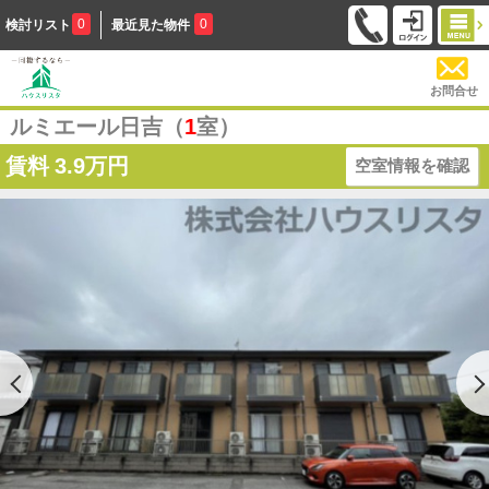
0
0
検討リスト
最近見た物件
お問合せ
ルミエール日吉（
1
室）
賃料
3.9万円
空室情報を確認