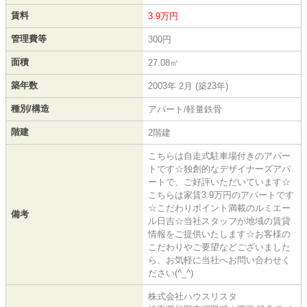
賃料
3.9万円
管理費等
300円
面積
27.08㎡
築年数
2003年 2月 (築23年)
種別/構造
アパート/軽量鉄骨
階建
2階建
こちらは自走式駐車場付きのアパー
トです☆独創的なデザイナーズアパ
ートで、ご好評いただいています☆
こちらは家賃3.9万円のアパートです
☆こだわりポイント満載のルミエー
備考
ル日吉☆当社スタッフが地域の賃貸
情報をご提供いたします☆お客様の
こだわりやご要望などございました
ら、お気軽に当社へお問い合わせく
ださい(^_^)
株式会社ハウスリスタ