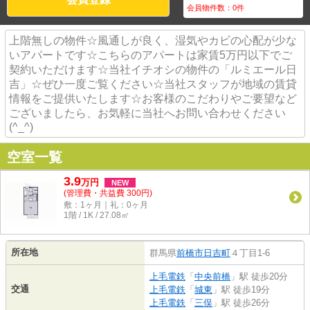
会員物件数：
0
件
上階無しの物件☆風通しが良く、湿気やカビの心配が少な
いアパートです☆こちらのアパートは家賃5万円以下でご
契約いただけます☆当社イチオシの物件の「ルミエール日
吉」☆ぜひ一度ご覧ください☆当社スタッフが地域の賃貸
情報をご提供いたします☆お客様のこだわりやご要望など
ございましたら、お気軽に当社へお問い合わせください
(^_^)
空室一覧
3.9
万
円
NEW
(管理費・共益費 300円)
敷：1ヶ月｜礼：0ヶ月
1階 / 1K / 27.08㎡
所在地
群馬県
前橋市
日吉町
４丁目1-6
上毛電鉄
「
中央前橋
」駅 徒歩20分
交通
上毛電鉄
「
城東
」駅 徒歩19分
上毛電鉄
「
三俣
」駅 徒歩26分