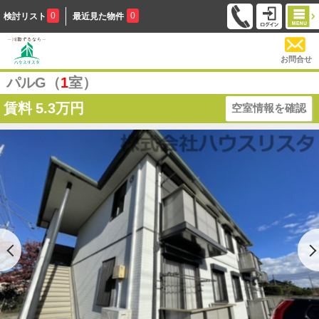
0
0
検討リスト
最近見た物件
お問合せ
パルG（
1
室）
賃料
5.3万円
空室情報を確認