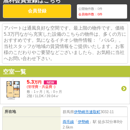
無料会員登録はこちら
公開物件数：
0
件
会員登録
会員物件数：
0
件
アパートは通風良好な空間です。最上階の物件です。価格
5.3万円ながら充実した設備のこちらの物件は、多くの方に
おすすめです。気になるイチオシ物件情報：「パルG」。
当社スタッフが地域の賃貸情報をご提供いたします。お客
様のこだわりやご要望などございましたら、お気軽に当社
へお問い合わせ下さい。
空室一覧
5.3
万
円
NEW
(管理費・共益費 -)
敷：1ヶ月｜礼：0ヶ月
2階 / 1LDK / 39.04㎡
所在地
群馬県
伊勢崎市
連取町
3032-11
両毛線
「
伊勢崎
」駅 徒歩32分車8分
2.6km