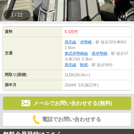
1 / 22
賃料
5.3万円
両毛線
「
伊勢崎
」駅 徒歩32分車8分
2.6km
交通
東武伊勢崎線
「
新伊勢崎
」駅 徒歩37
分車13分 3.3km
両毛線
「
駒形
」駅 徒歩59分
間取り(面積)
1LDK(39.04㎡)
築年月
2004年 3月(築22年)
メールでお問い合わせする(無料)
電話でお問い合わせする