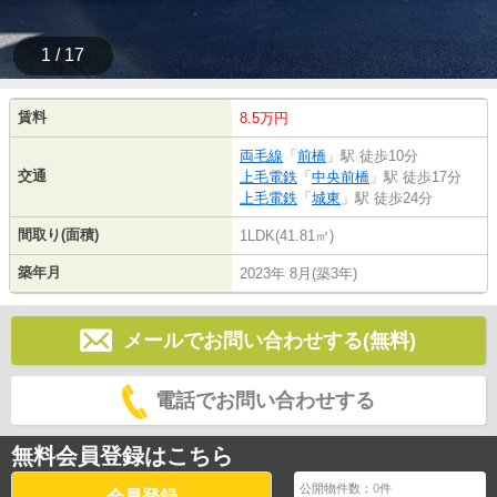
1 / 17
賃料
8.5万円
両毛線
「
前橋
」駅 徒歩10分
交通
上毛電鉄
「
中央前橋
」駅 徒歩17分
上毛電鉄
「
城東
」駅 徒歩24分
間取り(面積)
1LDK(41.81㎡)
築年月
2023年 8月(築3年)
メールでお問い合わせする(無料)
電話でお問い合わせする
無料会員登録はこちら
公開物件数：
0
件
会員登録