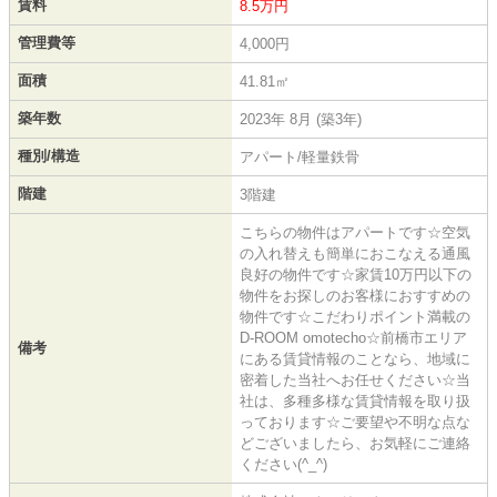
賃料
8.5万円
管理費等
4,000円
面積
41.81㎡
築年数
2023年 8月 (築3年)
種別/構造
アパート/軽量鉄骨
階建
3階建
こちらの物件はアパートです☆空気
の入れ替えも簡単におこなえる通風
良好の物件です☆家賃10万円以下の
物件をお探しのお客様におすすめの
物件です☆こだわりポイント満載の
D-ROOM omotecho☆前橋市エリア
備考
にある賃貸情報のことなら、地域に
密着した当社へお任せください☆当
社は、多種多様な賃貸情報を取り扱
っております☆ご要望や不明な点な
どございましたら、お気軽にご連絡
ください(^_^)