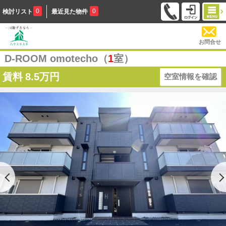
0
0
検討リスト
最近見た物件
お問合せ
D-ROOM omotecho（
1
室）
賃料
8.5万円
空室情報を確認