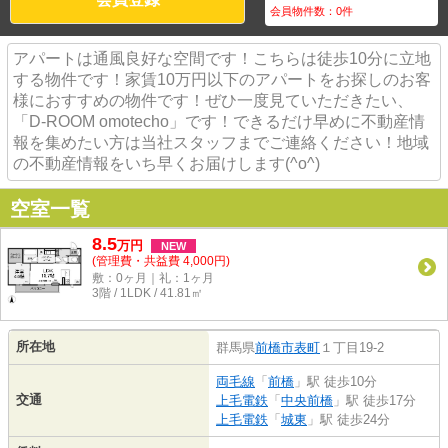
会員物件数：
0
件
アパートは通風良好な空間です！こちらは徒歩10分に立地
する物件です！家賃10万円以下のアパートをお探しのお客
様におすすめの物件です！ぜひ一度見ていただきたい、
「D-ROOM omotecho」です！できるだけ早めに不動産情
報を集めたい方は当社スタッフまでご連絡ください！地域
の不動産情報をいち早くお届けします(^o^)
空室一覧
8.5
万
円
NEW
(管理費・共益費 4,000円)
敷：0ヶ月｜礼：1ヶ月
3階 / 1LDK / 41.81㎡
所在地
群馬県
前橋市
表町
１丁目19-2
両毛線
「
前橋
」駅 徒歩10分
交通
上毛電鉄
「
中央前橋
」駅 徒歩17分
上毛電鉄
「
城東
」駅 徒歩24分