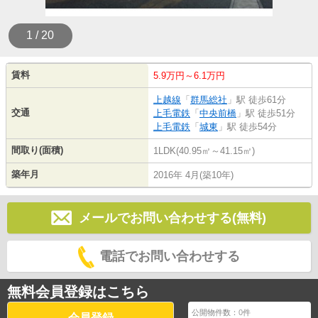
1 / 20
賃料
5.9万円～6.1万円
上越線
「
群馬総社
」駅 徒歩61分
交通
上毛電鉄
「
中央前橋
」駅 徒歩51分
上毛電鉄
「
城東
」駅 徒歩54分
間取り(面積)
1LDK(40.95㎡～41.15㎡)
築年月
2016年 4月(築10年)
メールでお問い合わせする(無料)
電話でお問い合わせする
無料会員登録はこちら
公開物件数：
0
件
会員登録