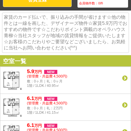
会員物件数：
0
件
家賃のカード払いで、振り込みの手間が省けます☆他の物
件とは一線を画した、デザイナーズ物件☆家賃5.9万円でお
すすめの物件です☆こだわりポイント満載のオペラハウス
青柳☆当社スタッフが地域の賃貸情報をご提供いたします
☆お客様のこだわりやご要望などございましたら、お気軽
に当社へお問い合わせください(^^)
空室一覧
5.9
万
円
NEW
(管理費・共益費 4,500円)
敷：0ヶ月｜礼：0ヶ月
1階 / 1LDK / 40.95㎡
6.1
万
円
NEW
(管理費・共益費 4,500円)
敷：0ヶ月｜礼：2万円
1階 / 1LDK / 41.15㎡
6.1
万
円
NEW
(管理費・共益費 4,500円)