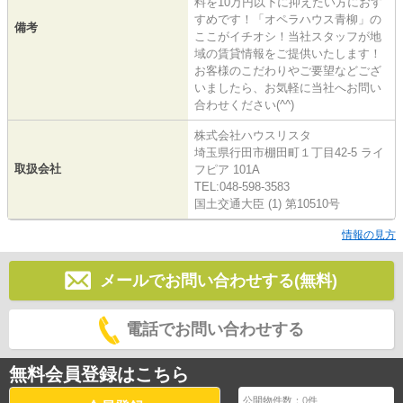
料を10万円以下に抑えたい方におす
すめです！「オペラハウス青柳」の
備考
ここがイチオシ！当社スタッフが地
域の賃貸情報をご提供いたします！
お客様のこだわりやご要望などござ
いましたら、お気軽に当社へお問い
合わせください(^^)
株式会社ハウスリスタ
埼玉県行田市棚田町１丁目42-5 ライ
取扱会社
フピア 101A
TEL:048-598-3583
国土交通大臣 (1) 第10510号
情報の見方
メールでお問い合わせする(無料)
電話でお問い合わせする
無料会員登録はこちら
公開物件数：
0
件