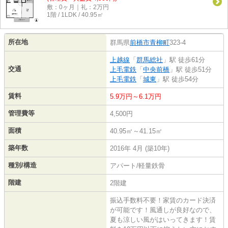
敷：0ヶ月｜礼：2万円
1階 / 1LDK / 40.95㎡
所在地
群馬県
前橋市
青柳町
323-4
上越線
「
群馬総社
」駅 徒歩61分
交通
上毛電鉄
「
中央前橋
」駅 徒歩51分
上毛電鉄
「
城東
」駅 徒歩54分
賃料
5.9万円～6.1万円
管理費等
4,500円
面積
40.95㎡～41.15㎡
築年数
2016年 4月 (築10年)
種別/構造
アパート/軽量鉄骨
階建
2階建
振込手数料不要！家賃のカード決済
が可能です！風通しが良好なので、
夏も涼しい風がはいってきます！賃