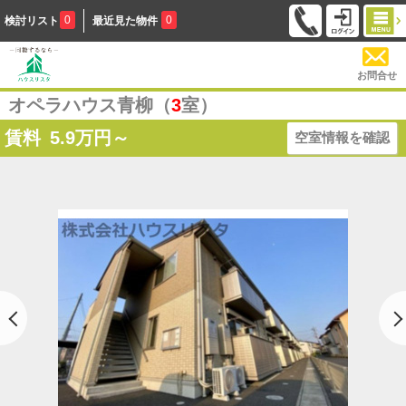
0
0
検討リスト
最近見た物件
お問合せ
オペラハウス青柳（
3
室）
賃料
5.9
万円～
空室情報を確認