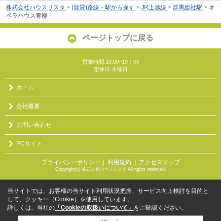
株式会社ハウスリスタ
>
(賃貸)路線・駅から探す
>
JR上越線
>
群馬総社駅
>
オ
ペラハウス青柳
ページトップに戻る
営業時間:10:00~19：00
定休日:水曜日
ホーム
会社概要
お問い合わせ
PCサイト
プライバシーポリシー
利用規約
｜アクセスマップ
｜
Copyright(c) 株式会社ハウスリスタ All rights reserved.
当サイトでは、お客様の当サイト利用状況把握、サービス向上検討を目的と
して、クッキー（Cookie）を使用しています。
詳しくは、当社の
「Cookieの取扱いについて」
をご確認ください。