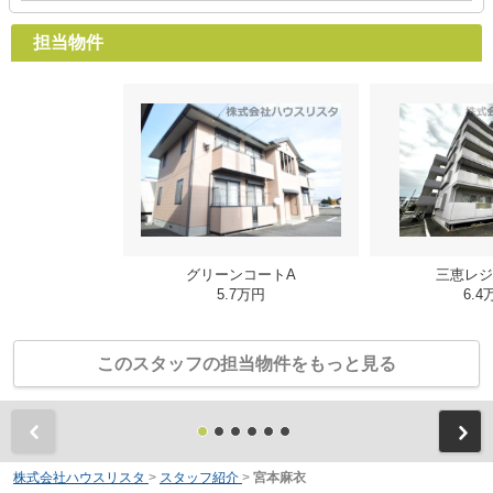
担当物件
グリーンコートA
三恵レジ
5.7万円
6.4
このスタッフの担当物件をもっと見る
前
株式会社ハウスリスタ
>
スタッフ紹介
>
宮本麻衣