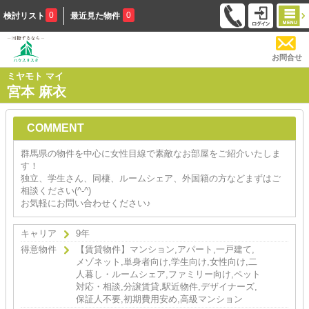
0
0
検討リスト
最近見た物件
お問合せ
ミヤモト マイ
宮本 麻衣
COMMENT
群馬県の物件を中心に女性目線で素敵なお部屋をご紹介いたしま
す！
独立、学生さん、同棲、ルームシェア、外国籍の方などまずはご
相談ください(^-^)
お気軽にお問い合わせください♪
キャリア
9年
得意物件
【賃貸物件】マンション,アパート,一戸建て,
メゾネット,単身者向け,学生向け,女性向け,二
人暮し・ルームシェア,ファミリー向け,ペット
対応・相談,分譲賃貸,駅近物件,デザイナーズ,
保証人不要,初期費用安め,高級マンション