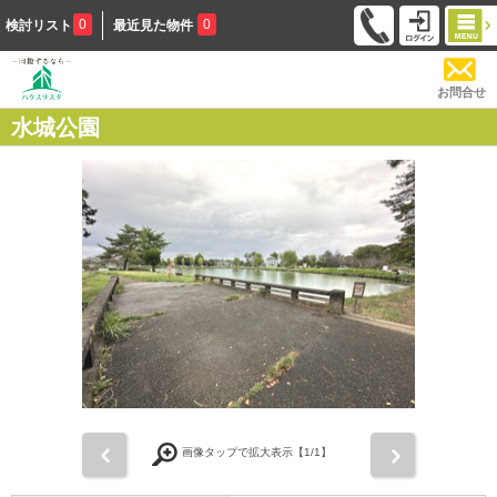
0
0
検討リスト
最近見た物件
お問合せ
水城公園
前
次
画像タップで拡大表示【
1
/1】