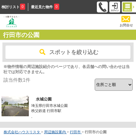
0
0
検討リスト
最近見た物件
お問合せ
行田市の公園
スポットを絞り込む
※物件情報の周辺施設紹介のページであり、各店舗への問い合わせは当
社では対応できません。
該当件数
1
件
水城公園
埼玉県行田市水城公園
秩父鉄道 行田市駅
-
株式会社ハウスリスタ
>
周辺施設案内
>
行田市
>
行田市の公園