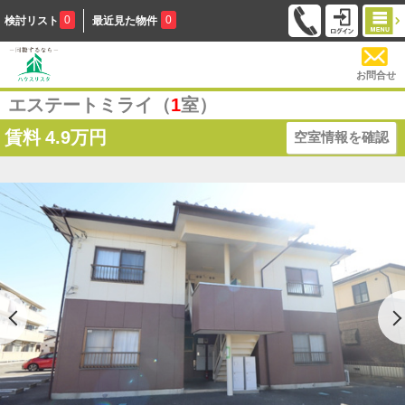
0
0
検討リスト
最近見た物件
お問合せ
エステートミライ（
1
室）
賃料
4.9万円
空室情報を確認