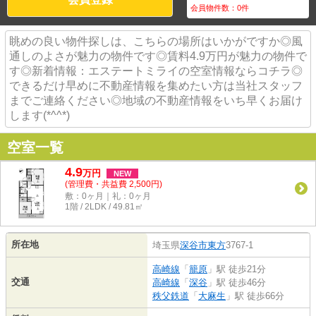
会員物件数：
0
件
眺めの良い物件探しは、こちらの場所はいかがですか◎風
通しのよさが魅力の物件です◎賃料4.9万円が魅力の物件で
す◎新着情報：エステートミライの空室情報ならコチラ◎
できるだけ早めに不動産情報を集めたい方は当社スタッフ
までご連絡ください◎地域の不動産情報をいち早くお届け
します(*^^*)
空室一覧
4.9
万
円
NEW
(管理費・共益費 2,500円)
敷：0ヶ月｜礼：0ヶ月
1階 / 2LDK / 49.81㎡
所在地
埼玉県
深谷市
東方
3767-1
高崎線
「
籠原
」駅 徒歩21分
交通
高崎線
「
深谷
」駅 徒歩46分
秩父鉄道
「
大麻生
」駅 徒歩66分