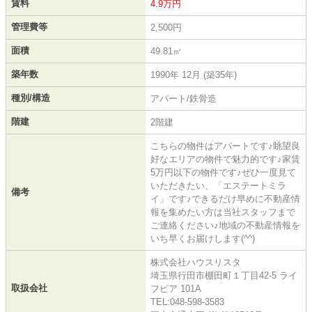
賃料
4.9万円
管理費等
2,500円
面積
49.81㎡
築年数
1990年 12月 (築35年)
種別/構造
アパート/鉄骨造
階建
2階建
こちらの物件はアパートです♪眺望良
好なエリアの物件で魅力的です♪家賃
5万円以下の物件です♪ぜひ一度見て
いただきたい、「エステートミラ
備考
イ」です♪できるだけ早めに不動産情
報を集めたい方は当社スタッフまで
ご連絡ください♪地域の不動産情報を
いち早くお届けします(^^)
株式会社ハウスリスタ
埼玉県行田市棚田町１丁目42-5 ライ
取扱会社
フピア 101A
TEL:048-598-3583