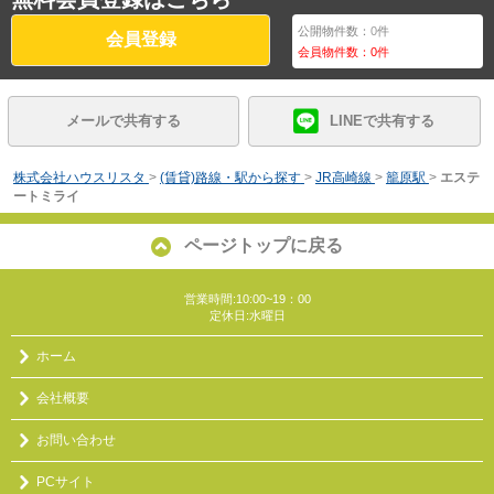
公開物件数：
0
件
会員登録
会員物件数：
0
件
メールで共有する
LINEで共有する
株式会社ハウスリスタ
>
(賃貸)路線・駅から探す
>
JR高崎線
>
籠原駅
>
エステ
ートミライ
ページトップに戻る
営業時間:10:00~19：00
定休日:水曜日
ホーム
会社概要
お問い合わせ
PCサイト