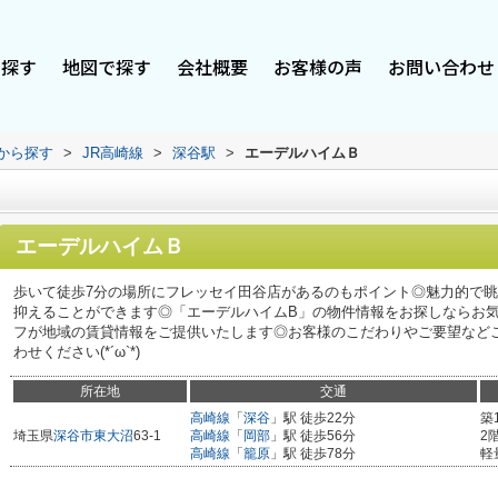
で探す
地図で探す
会社概要
お客様の声
お問い合わせ
駅から探す
>
JR高崎線
>
深谷駅
>
エーデルハイムＢ
エーデルハイムＢ
歩いて徒歩7分の場所にフレッセイ田谷店があるのもポイント◎魅力的で眺
抑えることができます◎「エーデルハイムB」の物件情報をお探しならお
フが地域の賃貸情報をご提供いたします◎お客様のこだわりやご要望など
わせください(*´ω`*)
所在地
交通
高崎線
「
深谷
」駅 徒歩22分
築
埼玉県
深谷市
東大沼
63-1
高崎線
「
岡部
」駅 徒歩56分
2
高崎線
「
籠原
」駅 徒歩78分
軽