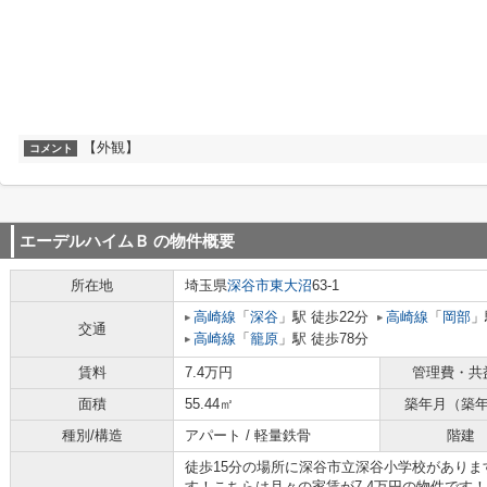
【外観】
コメント
エーデルハイムＢ
の物件概要
所在地
埼玉県
深谷市
東大沼
63-1
高崎線
「
深谷
」駅 徒歩22分
高崎線
「
岡部
」
交通
高崎線
「
籠原
」駅 徒歩78分
賃料
7.4万円
管理費・共
面積
55.44㎡
築年月（築
種別/構造
アパート / 軽量鉄骨
階建
徒歩15分の場所に深谷市立深谷小学校があり
す！こちらは月々の家賃が7.4万円の物件です