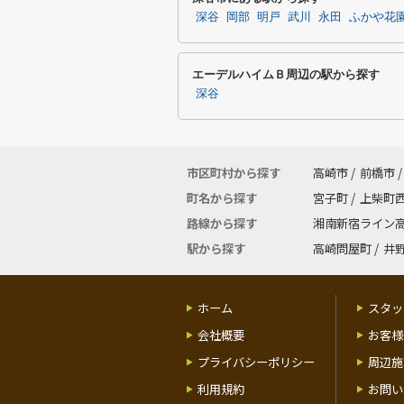
深谷
岡部
明戸
武川
永田
ふかや花
エーデルハイムＢ周辺の駅から探す
深谷
市区町村から探す
高崎市
/
前橋市
/
町名から探す
宮子町
/
上柴町
路線から探す
湘南新宿ライン
駅から探す
高崎問屋町
/
井
ホーム
スタッ
会社概要
お客様
プライバシーポリシー
周辺施
利用規約
お問い