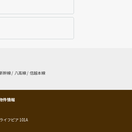
新幹線
/
八高線
/
信越本線
物件情報
ライフピア 101A