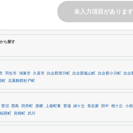
未入力項目がありま
から探す
市
羽生市
鴻巣市
久喜市
比企郡滑川町
比企郡嵐山町
比企郡小川町
比企
居町
北葛飾郡杉戸町
菅沼
西島
田所町
原郷
上柴町東
萱場
緑ケ丘
長在家
田中
桜ケ丘
小前
稲荷町
見晴町
武川