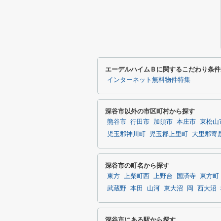
エーデルハイムＢに関するこだわり条件
インターネット無料物件特集
深谷市以外の市区町村から探す
熊谷市
行田市
加須市
本庄市
東松山
児玉郡神川町
児玉郡上里町
大里郡寄
深谷市の町名から探す
東方
上柴町西
上野台
国済寺
東方町
武蔵野
本田
山河
東大沼
岡
西大沼
深谷市にある駅から探す