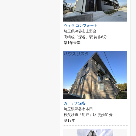
ヴィラ コンフォート
埼玉県深谷市上野台
高崎線「深谷」駅 徒歩6分
築1年未満
ガーデナ深谷
埼玉県深谷市本田
秩父鉄道「明戸」駅 徒歩61分
築18年