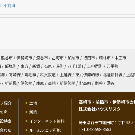
園
小前田
熊谷市
/
伊勢崎市
/
深谷市
/
古河市
/
加須市
/
行田市
/
館林市
/
本庄市
西
/
飯塚町
/
東方
/
新堀
/
石原
/
曙町
/
八千代町
/
上中居町
/
万平町
高海
/
高崎線
/
両毛線
/
秩父鉄道
/
上越線
/
東武伊勢崎線
/
北陸新幹線
/
上越
野
/
新前橋
/
伊勢崎
/
籠原
/
高崎
/
新伊勢崎
/
北高崎
/
熊谷
/
深谷
高崎市・前橋市・伊勢崎市の
フ紹介
土地
株式会社ハウスリスタ
の声
新築
設検索
インターネット無料
埼玉県行田市棚田町１丁目42-5 
TEL:048-598-3583
合わせ
ルームシェア可能