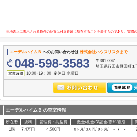
※地図上に表示される物件の位置は付近住所に所在することを表すものであり、実際
エーデルハイムＢ
へのお問い合わせは
株式会社ハウスリスタまで
048-598-3583
〒361-0041
埼玉県行田市棚田町１丁目
10:00~19：00 定休日:水曜日
エーデルハイムＢ
の空室情報
所在階
賃料
管理費・共益費
敷金/礼金/保証金/償却/敷引
1階
7.4万円
4,500円
/
/
/
/
0ヶ月
3万円
0ヶ月
-
-