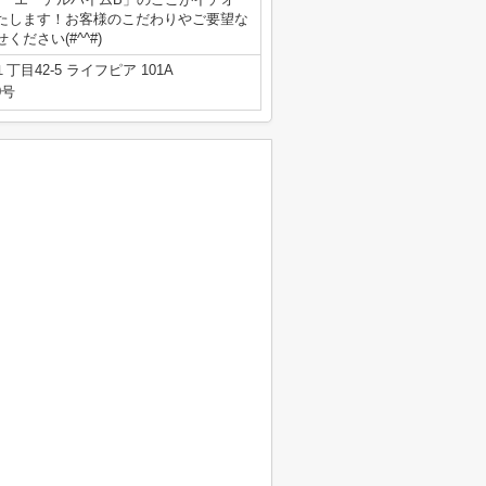
たします！お客様のこだわりやご要望な
ださい(#^^#)
目42-5 ライフピア 101A
0号