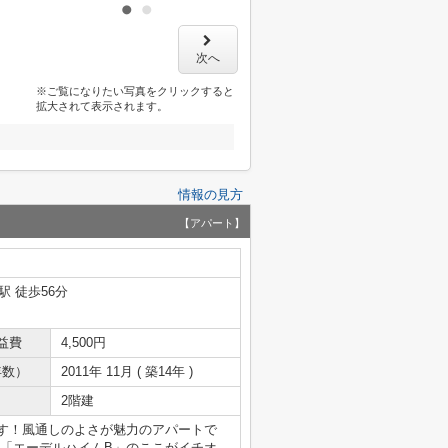
次へ
※ご覧になりたい写真をクリックすると
拡大されて表示されます。
情報の見方
【アパート】
駅 徒歩56分
益費
4,500円
年数）
2011年 11月 ( 築14年 )
2階建
ます！風通しのよさが魅力のアパートで
！「エーデルハイムB」のここがイチオ