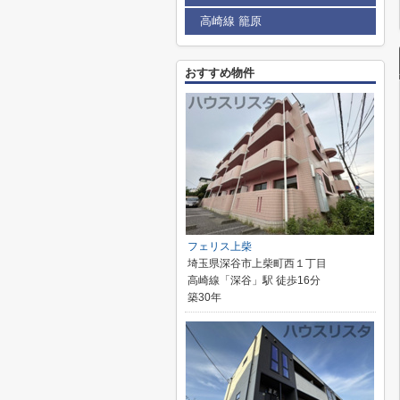
高崎線 籠原
おすすめ物件
フェリス上柴
埼玉県深谷市上柴町西１丁目
高崎線「深谷」駅 徒歩16分
築30年