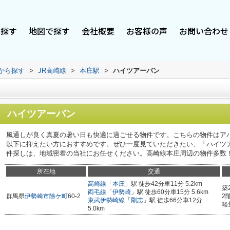
で探す
地図で探す
会社概要
お客様の声
お問い合わせ
駅から探す
>
JR高崎線
>
本庄駅
>
ハイツアーバン
ハイツアーバン
風通しが良く真夏の暑い日も快適に過ごせる物件です。こちらの物件はア
以下に抑えたい方におすすめです。ぜひ一度見ていただきたい、「ハイツ
件探しは、地域密着の当社にお任せください。高崎線本庄周辺の物件多数
所在地
交通
高崎線
「
本庄
」駅 徒歩42分車11分 5.2km
築
両毛線
「
伊勢崎
」駅 徒歩60分車15分 5.6km
群馬県
伊勢崎市
除ケ町
60-2
2
東武伊勢崎線
「
剛志
」駅 徒歩66分車12分
軽
5.0km