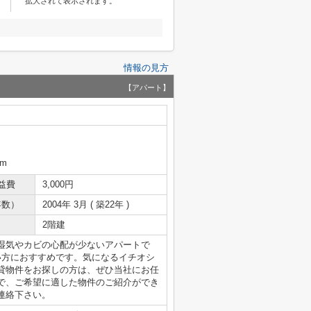
拡大されて表示されます。
情報の見方
【アパート】
km
益費
3,000円
年数）
2004年 3月 ( 築22年 )
2階建
湿気やカビの心配が少ないアパートで
い方におすすめです。気になるイチオシ
貸物件をお探しの方は、ぜひ当社にお任
で、ご希望に適した物件のご紹介ができ
連絡下さい。