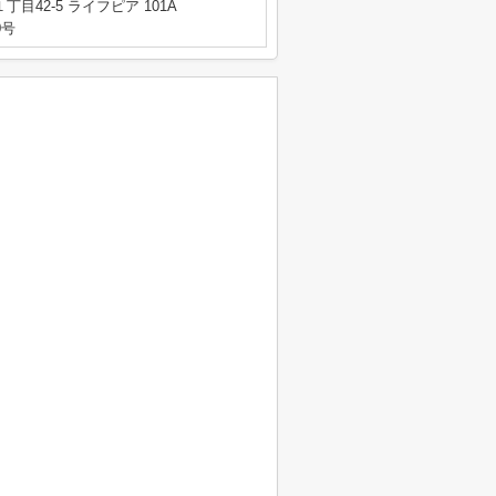
目42-5 ライフピア 101A
0号