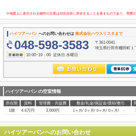
※地図上に表示される物件の位置は付近住所に所在することを表すものであり、実際
ハイツアーバン
へのお問い合わせは
株式会社ハウスリスタまで
048-598-3583
〒361-0041
埼玉県行田市棚田町１丁目
10:00~19：00 定休日:水曜日
ハイツアーバン
の空室情報
所在階
賃料
管理費・共益費
敷金/礼金/保証金/償却/敷引
1階
4.6万円
3,000円
/
/
/
/
1ヶ月
0ヶ月
0ヶ月
0ヶ月
-
ハイツアーバン
へのお問い合わせ