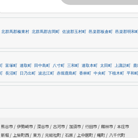
北群馬郡榛東村
北群馬郡吉岡町
佐波郡玉村町
邑楽郡板倉町
邑楽郡明和
町
富塚町
連取町
田中島町
八寸町
三和町
連取本町
太田町
上諏訪町
鹿
町
長沼町
日乃出町
波志江町
赤堀鹿島町
香林町
中央町
下植木町
平和
熊谷市
/
伊勢崎市
/
深谷市
/
古河市
/
加須市
/
行田市
/
館林市
/
本庄市
新堀
/
上柴町西
/
東方
/
元総社町
/
石原
/
上中居町
/
曙町
/
八千代町