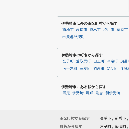
伊勢崎市以外の市区町村から探す
前橋市
高崎市
館林市
渋川市
藤岡市
邑楽郡邑楽町
伊勢崎市の町名から探す
宮子町
連取元町
山王町
今泉町
茂呂
南千木町
三室町
羽黒町
除ケ町
韮塚
伊勢崎市にある駅から探す
国定
伊勢崎
境町
剛志
新伊勢崎
市区町村から探す
高崎市
/
前橋市
/
町名から探す
宮子町
/
飯塚町
/