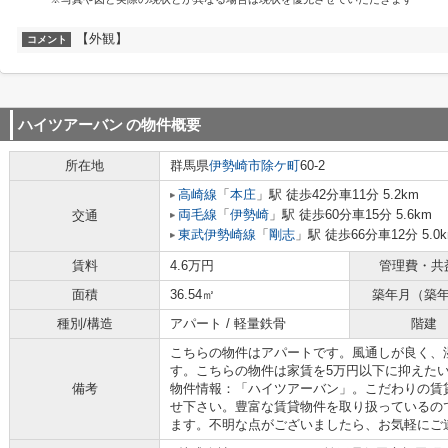
【外観】
コメント
ハイツアーバン
の物件概要
所在地
群馬県
伊勢崎市
除ケ町
60-2
高崎線
「
本庄
」駅 徒歩42分車11分 5.2km
両毛線
「
伊勢崎
」駅 徒歩60分車15分 5.6km
交通
東武伊勢崎線
「
剛志
」駅 徒歩66分車12分 5.0
賃料
4.6万円
管理費・共
面積
36.54㎡
築年月（築
種別/構造
アパート / 軽量鉄骨
階建
こちらの物件はアパートです。風通しが良く、
す。こちらの物件は家賃を5万円以下に抑えた
備考
物件情報：「ハイツアーバン」。こだわりの賃
せ下さい。豊富な賃貸物件を取り扱っているの
ます。不明な点がございましたら、お気軽にご