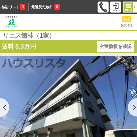
0
0
検討リスト
最近見た物件
お問合せ
リエス館林（
1
室）
賃料
3.3万円
空室情報を確認