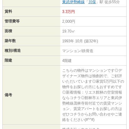
東武伊勢崎線
「
川俣
」駅 徒歩55分
賃料
3.3万円
管理費等
2,000円
面積
19.70㎡
築年数
1993年 10月 (築32年)
種別/構造
マンション/鉄骨造
階建
4階建
こちらの物件はマンションです◎デ
ザイナーズ物件は独創的で、ご好評
いただいています◎家賃5万円以下の
物件をお探しの方にもおすすめです
◎新着情報：リエス館林の空室情報
備考
ならコチラ◎館林市エリアと東武伊
勢崎線茂林寺前付近での賃貸マンシ
ョン、賃貸アパートをお探しの方は
ぜひコチラからお問い合わせやご連
絡をください(#^^#)