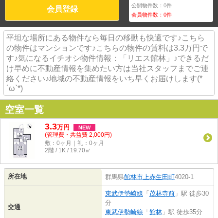
公開物件数：
0
件
会員登録
会員物件数：
0
件
平坦な場所にある物件なら毎日の移動も快適です♪こちら
の物件はマンションです♪こちらの物件の賃料は3.3万円で
す♪気になるイチオシ物件情報：「リエス館林」♪できるだ
け早めに不動産情報を集めたい方は当社スタッフまでご連
絡ください♪地域の不動産情報をいち早くお届けします(*
´ω`*)
空室一覧
3.3
万
円
NEW
(管理費・共益費 2,000円)
敷：0ヶ月｜礼：0ヶ月
2階 / 1K / 19.70㎡
所在地
群馬県
館林市
上赤生田町
4020-1
東武伊勢崎線
「
茂林寺前
」駅 徒歩30
分
交通
東武伊勢崎線
「
館林
」駅 徒歩35分