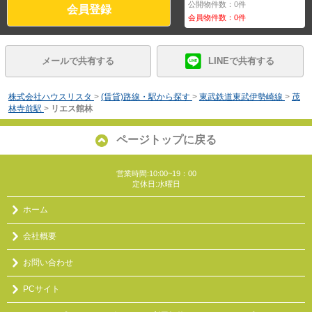
公開物件数：
0
件
会員登録
会員物件数：
0
件
メールで共有する
LINEで共有する
株式会社ハウスリスタ
>
(賃貸)路線・駅から探す
>
東武鉄道東武伊勢崎線
>
茂
林寺前駅
>
リエス館林
ページトップに戻る
営業時間:10:00~19：00
定休日:水曜日
ホーム
会社概要
お問い合わせ
PCサイト