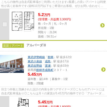
こちらの物件は自走式駐車場がご利用いただけます♪風通しの良いアパートは利便
性が高く好条件です♪賃料10万円以下をご希望のお客様、ぜひお問い合わせくだ
さい♪「グランドゥール」のこ...
5.2
万
円
(管理費・共益費 3,300円)
敷：0ヶ月｜礼：0ヶ月
所在階：1階
間取り：2LDK
面積：56.51㎡
アルバーダⅢ
賃貸｜アパート
東武伊勢崎線
「
館林
」駅 徒歩12分
東武小泉線
「
成島
」駅 徒歩17分
東武佐野線
「
渡瀬
」駅 徒歩33分
群馬県
館林市
成島町
２３７－１
5.45
万円
築年数：築14年 ｜募集中：
1室
階数：2階建
目立つ外観と洗練された設計の内装を持つデザイナーズ◎こちらのアパートには
自走式駐車場あり◎こちらは月々の家賃が5.45万円の物件です◎「アルバーダ
Ⅲ」のここがイチオシ◎館林市エリア...
5.45
万
円
(管理費・共益費 1,800円)