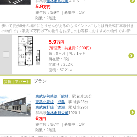
群馬県
館林市
高根町
４６６－１
5.9
万円
築年数：築9年 ｜募集中：
1室
階数：2階建
歩いて徒歩6分の場所にとりせんがあるのもポイント♪こちらは自走式駐車場付き
の物件です♪家賃10万円以下の物件をお探しのお客様におすすめの物件です♪新着
情報：ウッドヴィラージュの...
5.9
万
円
(管理費・共益費 2,900円)
敷：0ヶ月｜礼：1ヶ月
所在階：2階
間取り：2LDK
面積：57.21㎡
ブラン
賃貸｜アパート
東武伊勢崎線
「
館林
」駅 徒歩18分
東武小泉線
「
成島
」駅 徒歩23分
東武佐野線
「
渡瀬
」駅 徒歩29分
群馬県
館林市
新栄町
1920-1
6
万円
築年数：築7年 ｜募集中：
1室
階数：2階建