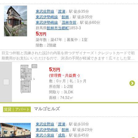
東武佐野線
「
渡瀬
」駅 徒歩35分
東武伊勢崎線
「
館林
」駅 徒歩35分
東武伊勢崎線
「
茂林寺前
」駅 徒歩60分
群馬県
館林市
当郷町
1853-3
5
万円
築年数：築47年 ｜募集中：
1室
階数：2階建
目立つ外観と洗練された設計の内装を持つデザイナーズ！クレジットカードで初
期費用がお支払いいただけるので、決済の手間が軽減できます！広々とした室内
のある一戸建て物件はこちら...
5
万
円
(管理費・共益費 -)
敷：0ヶ月｜礼：1ヶ月
所在階：1-2階
間取り：3LDK
面積：74.52㎡
マルゴヒルズ
賃貸｜アパート
東武佐野線
「
渡瀬
」駅 徒歩10分
東武伊勢崎線
「
館林
」駅 徒歩23分
東武小泉線
「
成島
」駅 徒歩45分