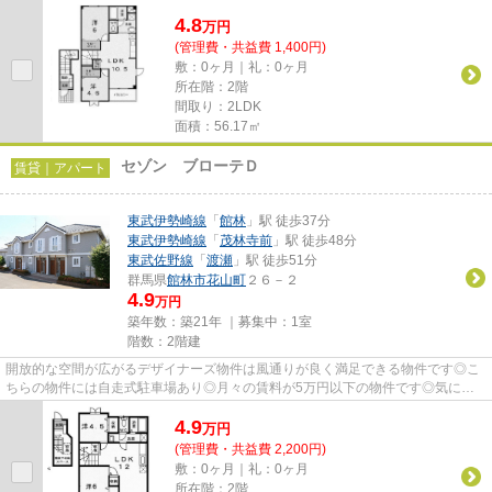
グランドゥールヒルズ◎できるだけ...
4.8
万
円
(管理費・共益費 1,400円)
敷：0ヶ月｜礼：0ヶ月
所在階：2階
間取り：2LDK
面積：56.17㎡
セゾン ブローテＤ
賃貸｜アパート
東武伊勢崎線
「
館林
」駅 徒歩37分
東武伊勢崎線
「
茂林寺前
」駅 徒歩48分
東武佐野線
「
渡瀬
」駅 徒歩51分
群馬県
館林市
花山町
２６－２
4.9
万円
築年数：築21年 ｜募集中：
1室
階数：2階建
開放的な空間が広がるデザイナーズ物件は風通りが良く満足できる物件です◎こ
ちらの物件には自走式駐車場あり◎月々の賃料が5万円以下の物件です◎気にな
るイチオシ物件情報：「セゾン ...
4.9
万
円
(管理費・共益費 2,200円)
敷：0ヶ月｜礼：0ヶ月
所在階：2階