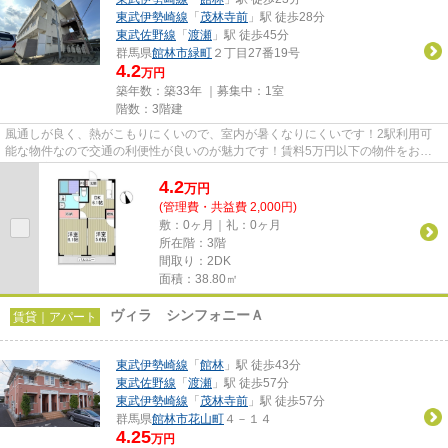
東武伊勢崎線
「
茂林寺前
」駅 徒歩28分
東武佐野線
「
渡瀬
」駅 徒歩45分
群馬県
館林市
緑町
２丁目27番19号
4.2
万円
築年数：築33年 ｜募集中：
1室
階数：3階建
風通しが良く、熱がこもりにくいので、室内が暑くなりにくいです！2駅利用可
能な物件なので交通の利便性が良いのが魅力です！賃料5万円以下の物件をお探
しのお客様におすすめです！当...
4.2
万
円
(管理費・共益費 2,000円)
敷：0ヶ月｜礼：0ヶ月
所在階：3階
間取り：2DK
面積：38.80㎡
ヴィラ シンフォニーＡ
賃貸｜アパート
東武伊勢崎線
「
館林
」駅 徒歩43分
東武佐野線
「
渡瀬
」駅 徒歩57分
東武伊勢崎線
「
茂林寺前
」駅 徒歩57分
群馬県
館林市
花山町
４－１４
4.25
万円