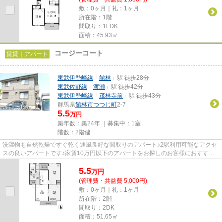
敷：0ヶ月｜礼：1ヶ月
所在階：1階
間取り：1LDK
面積：45.93㎡
コージーコート
賃貸｜アパート
東武伊勢崎線
「
館林
」駅 徒歩28分
東武佐野線
「
渡瀬
」駅 徒歩42分
東武伊勢崎線
「
茂林寺前
」駅 徒歩43分
群馬県
館林市
つつじ町
2-7
5.5
万円
築年数：築24年 ｜募集中：
1室
階数：2階建
洗濯物も自然乾燥ですぐ乾く通風良好な間取りのアパート♪2駅利用可能なアクセ
スの良いアパートです♪家賃10万円以下のアパートをお探しのお客様におすすめ
の物件です♪「コージーコート...
5.5
万
円
(管理費・共益費 5,000円)
敷：0ヶ月｜礼：1ヶ月
所在階：2階
間取り：2DK
面積：51.65㎡