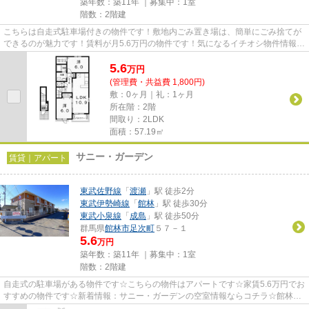
築年数：築11年 ｜募集中：
1室
階数：2階建
こちらは自走式駐車場付きの物件です！敷地内ごみ置き場は、簡単にごみ捨てが
できるのが魅力です！賃料が月5.6万円の物件です！気になるイチオシ物件情報：
「A.T.Garden」！当社スタッ...
5.6
万
円
(管理費・共益費 1,800円)
敷：0ヶ月｜礼：1ヶ月
所在階：2階
間取り：2LDK
面積：57.19㎡
サニー・ガーデン
賃貸｜アパート
東武佐野線
「
渡瀬
」駅 徒歩2分
東武伊勢崎線
「
館林
」駅 徒歩30分
東武小泉線
「
成島
」駅 徒歩50分
群馬県
館林市
足次町
５７－１
5.6
万円
築年数：築11年 ｜募集中：
1室
階数：2階建
自走式の駐車場がある物件です☆こちらの物件はアパートです☆家賃5.6万円でお
すすめの物件です☆新着情報：サニー・ガーデンの空室情報ならコチラ☆館林市
エリアにある賃貸情報のことなら...