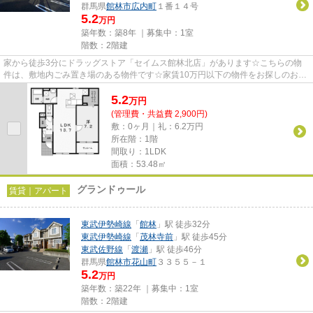
群馬県
館林市
広内町
１番１４号
5.2
万円
築年数：築8年 ｜募集中：
1室
階数：2階建
家から徒歩3分にドラッグストア「セイムス館林北店」があります☆こちらの物
件は、敷地内ごみ置き場のある物件です☆家賃10万円以下の物件をお探しのお客
様におすすめです☆新着情報：マ...
5.2
万
円
(管理費・共益費 2,900円)
敷：0ヶ月｜礼：6.2万円
所在階：1階
間取り：1LDK
面積：53.48㎡
グランドゥール
賃貸｜アパート
東武伊勢崎線
「
館林
」駅 徒歩32分
東武伊勢崎線
「
茂林寺前
」駅 徒歩45分
東武佐野線
「
渡瀬
」駅 徒歩46分
群馬県
館林市
花山町
３３５５－１
5.2
万円
築年数：築22年 ｜募集中：
1室
階数：2階建