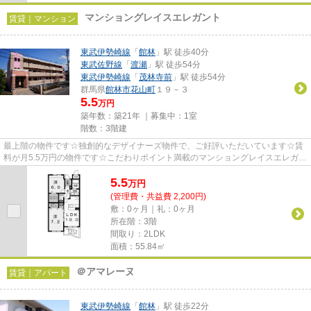
マンショングレイスエレガント
賃貸｜マンション
東武伊勢崎線
「
館林
」駅 徒歩40分
東武佐野線
「
渡瀬
」駅 徒歩54分
東武伊勢崎線
「
茂林寺前
」駅 徒歩54分
群馬県
館林市
花山町
１９－３
5.5
万円
築年数：築21年 ｜募集中：
1室
階数：3階建
最上階の物件です☆独創的なデザイナーズ物件で、ご好評いただいています☆賃
料が月5.5万円の物件です☆こだわりポイント満載のマンショングレイスエレガン
ト☆館林市エリアにある賃貸情報...
5.5
万
円
(管理費・共益費 2,200円)
敷：0ヶ月｜礼：0ヶ月
所在階：3階
間取り：2LDK
面積：55.84㎡
＠アマレーヌ
賃貸｜アパート
東武伊勢崎線
「
館林
」駅 徒歩22分