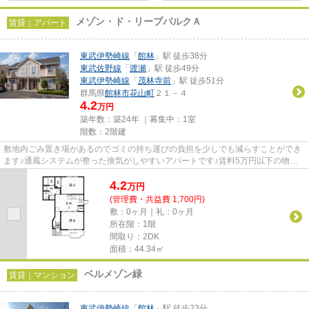
メゾン・ド・リープパルクＡ
賃貸｜アパート
東武伊勢崎線
「
館林
」駅 徒歩38分
東武佐野線
「
渡瀬
」駅 徒歩49分
東武伊勢崎線
「
茂林寺前
」駅 徒歩51分
群馬県
館林市
花山町
２１－４
4.2
万円
築年数：築24年 ｜募集中：
1室
階数：2階建
敷地内ごみ置き場があるのでゴミの持ち運びの負担を少しでも減らすことができ
ます♪通風システムが整った換気がしやすいアパートです♪賃料5万円以下の物件
をお探しのお客様におすすめで...
4.2
万
円
(管理費・共益費 1,700円)
敷：0ヶ月｜礼：0ヶ月
所在階：1階
間取り：2DK
面積：44.34㎡
ベルメゾン緑
賃貸｜マンション
東武伊勢崎線
「
館林
」駅 徒歩23分