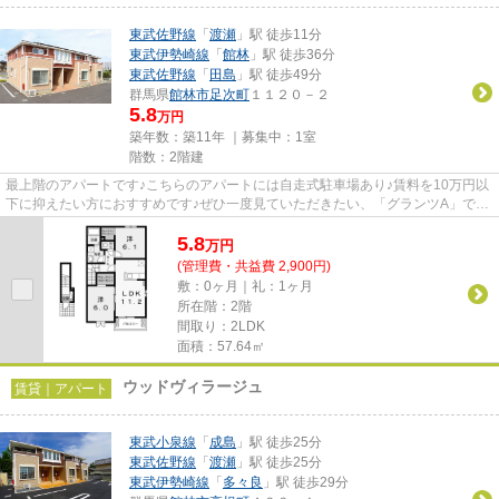
東武佐野線
「
渡瀬
」駅 徒歩11分
東武伊勢崎線
「
館林
」駅 徒歩36分
東武佐野線
「
田島
」駅 徒歩49分
群馬県
館林市
足次町
１１２０－２
5.8
万円
築年数：築11年 ｜募集中：
1室
階数：2階建
最上階のアパートです♪こちらのアパートには自走式駐車場あり♪賃料を10万円以
下に抑えたい方におすすめです♪ぜひ一度見ていただきたい、「グランツA」です
♪館林市エリアにある賃貸情報...
5.8
万
円
(管理費・共益費 2,900円)
敷：0ヶ月｜礼：1ヶ月
所在階：2階
間取り：2LDK
面積：57.64㎡
ウッドヴィラージュ
賃貸｜アパート
東武小泉線
「
成島
」駅 徒歩25分
東武佐野線
「
渡瀬
」駅 徒歩25分
東武伊勢崎線
「
多々良
」駅 徒歩29分