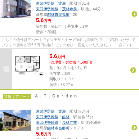
東武佐野線
「
渡瀬
」駅 徒歩31分
東武伊勢崎線
「
茂林寺前
」駅 徒歩44分
群馬県
館林市
尾曳町
4-26
5.6
万円
築年数：築17年 ｜募集中：
1室
階数：2階建
こちらの物件はアパートです☆デザイナーズ物件は独創的で、ご好評いただいて
います☆賃料が月5.6万円の物件です☆ぜひ一度見ていただきたい、「@アマレー
ヌ」です☆当社スタッフが地域の...
5.6
万
円
(管理費・共益費 4,500円)
敷：0ヶ月｜礼：1ヶ月
所在階：1階
間取り：1LDK
面積：33.27㎡
Ａ．Ｔ．Ｇａｒｄｅｎ
賃貸｜アパート
東武佐野線
「
渡瀬
」駅 徒歩34分
東武伊勢崎線
「
館林
」駅 徒歩36分
東武伊勢崎線
「
茂林寺前
」駅 徒歩58分
群馬県
館林市
当郷町
２０７１
5.6
万円