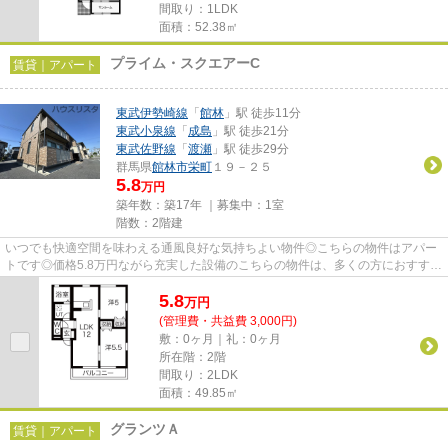
間取り：1LDK
面積：52.38㎡
プライム・スクエアーC
賃貸｜アパート
東武伊勢崎線
「
館林
」駅 徒歩11分
東武小泉線
「
成島
」駅 徒歩21分
東武佐野線
「
渡瀬
」駅 徒歩29分
群馬県
館林市
栄町
１９－２５
5.8
万円
築年数：築17年 ｜募集中：
1室
階数：2階建
いつでも快適空間を味わえる通風良好な気持ちよい物件◎こちらの物件はアパー
トです◎価格5.8万円ながら充実した設備のこちらの物件は、多くの方におすすめ
です◎こだわりポイント満載の...
5.8
万
円
(管理費・共益費 3,000円)
敷：0ヶ月｜礼：0ヶ月
所在階：2階
間取り：2LDK
面積：49.85㎡
グランツＡ
賃貸｜アパート