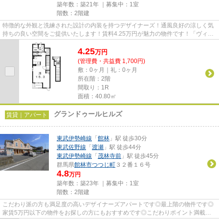
築年数：築21年 ｜募集中：
1室
階数：2階建
特徴的な外観と洗練された設計の内装を持つデザイナーズ！通風良好の涼しく気
持ちの良い空間をご提供いたします！賃料4.25万円が魅力の物件です！「ヴィ
ラ シンフォニーA」の物件情報...
4.25
万
円
(管理費・共益費 1,700円)
敷：0ヶ月｜礼：0ヶ月
所在階：2階
間取り：1R
面積：40.80㎡
グランドゥールヒルズ
賃貸｜アパート
東武伊勢崎線
「
館林
」駅 徒歩30分
東武佐野線
「
渡瀬
」駅 徒歩44分
東武伊勢崎線
「
茂林寺前
」駅 徒歩45分
群馬県
館林市
つつじ町
３２番１６号
4.8
万円
築年数：築23年 ｜募集中：
1室
階数：2階建
こだわり派の方も満足度の高いデザイナーズアパートです◎最上階の物件です◎
家賃5万円以下の物件をお探しの方にもおすすめです◎こだわりポイント満載の