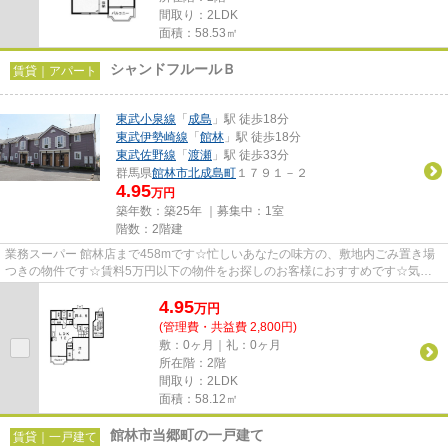
間取り：2LDK
面積：58.53㎡
シャンドフルールＢ
賃貸｜アパート
東武小泉線
「
成島
」駅 徒歩18分
東武伊勢崎線
「
館林
」駅 徒歩18分
東武佐野線
「
渡瀬
」駅 徒歩33分
群馬県
館林市
北成島町
１７９１－２
4.95
万円
築年数：築25年 ｜募集中：
1室
階数：2階建
業務スーパー 館林店まで458mです☆忙しいあなたの味方の、敷地内ごみ置き場
つきの物件です☆賃料5万円以下の物件をお探しのお客様におすすめです☆気に
なるイチオシ物件情報：「シャンド...
4.95
万
円
(管理費・共益費 2,800円)
敷：0ヶ月｜礼：0ヶ月
所在階：2階
間取り：2LDK
面積：58.12㎡
館林市当郷町の一戸建て
賃貸｜一戸建て