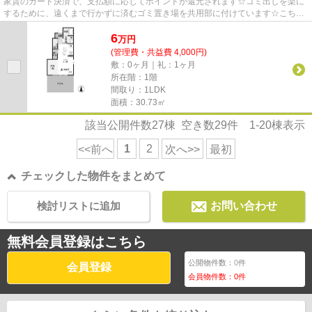
家賃のカード決済で、支払額に応じてポイントが還元されます☆ゴミ出しを楽に
するために、遠くまで行かずに済むゴミ置き場を共用部に付けています☆こちら
は賃料6万円の物件です☆ぜひ一...
6
万
円
(管理費・共益費 4,000円)
敷：0ヶ月｜礼：1ヶ月
所在階：1階
間取り：1LDK
面積：30.73㎡
該当公開件数
27
棟 空き数
29
件
1-20
棟表示
1
2
<<前へ
次へ>>
最初
チェックした物件をまとめて
検討リストに追加
お問い合わせ
無料会員登録はこちら
公開物件数：
0
件
会員登録
会員物件数：
0
件