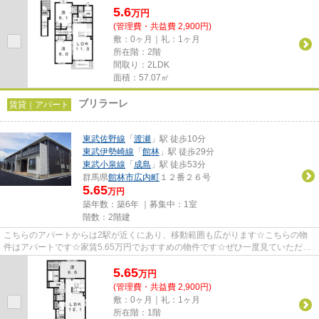
5.6
万
円
(管理費・共益費 2,900円)
敷：0ヶ月｜礼：1ヶ月
所在階：2階
間取り：2LDK
面積：57.07㎡
ブリラーレ
賃貸｜アパート
東武佐野線
「
渡瀬
」駅 徒歩10分
東武伊勢崎線
「
館林
」駅 徒歩29分
東武小泉線
「
成島
」駅 徒歩53分
群馬県
館林市
広内町
１２番２６号
5.65
万円
築年数：築6年 ｜募集中：
1室
階数：2階建
こちらのアパートからは2駅が近くにあり、移動範囲も広がります☆こちらの物
件はアパートです☆家賃5.65万円でおすすめの物件です☆ぜひ一度見ていただき
たい、「ブリラーレ」です☆できる...
5.65
万
円
(管理費・共益費 2,900円)
敷：0ヶ月｜礼：1ヶ月
所在階：1階