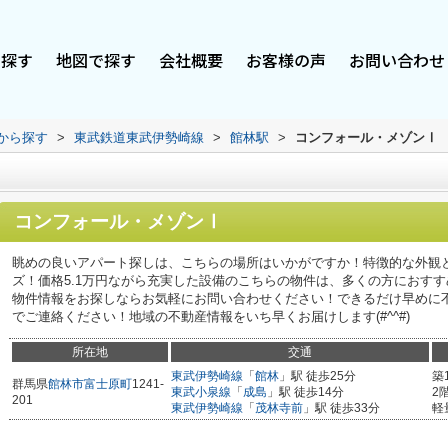
で探す
地図で探す
会社概要
お客様の声
お問い合わせ
駅から探す
>
東武鉄道東武伊勢崎線
>
館林駅
>
コンフォール・メゾンⅠ
コンフォール・メゾンⅠ
眺めの良いアパート探しは、こちらの場所はいかがですか！特徴的な外観
ズ！価格5.1万円ながら充実した設備のこちらの物件は、多くの方におす
物件情報をお探しならお気軽にお問い合わせください！できるだけ早めに
でご連絡ください！地域の不動産情報をいち早くお届けします(#^^#)
所在地
交通
東武伊勢崎線
「
館林
」駅 徒歩25分
築
群馬県
館林市
富士原町
1241-
東武小泉線
「
成島
」駅 徒歩14分
2
201
東武伊勢崎線
「
茂林寺前
」駅 徒歩33分
軽