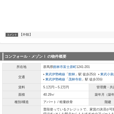
【外観】
コメント
コンフォール・メゾンⅠ
の物件概要
所在地
群馬県
館林市
富士原町
1241-201
東武伊勢崎線
「
館林
」駅 徒歩25分
東武小泉
交通
東武伊勢崎線
「
茂林寺前
」駅 徒歩33分
賃料
5.1万円～5.2万円
管理費・共
面積
40.29㎡
築年月（築
種別/構造
アパート / 軽量鉄骨
階建
普段使っているクレジットで、家賃の決済が可
切です♪そんな観点からもおすすめのアパート