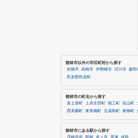
館林市以外の市区町村から探す
前橋市
高崎市
伊勢崎市
渋川市
藤岡
邑楽郡邑楽町
館林市の町名から探す
富士原町
上赤生田町
堀工町
花山町
西美園町
東美園町
北成島町
青柳町
館林市にある駅から探す
茂林寺前
館林
多々良
渡瀬
成島