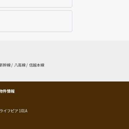
新幹線
/
八高線
/
信越本線
物件情報
ライフピア 101A