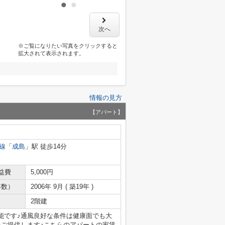
次へ
※ご覧になりたい写真をクリックすると
拡大されて表示されます。
情報の見方
【アパート】
線
「
成島
」駅 徒歩14分
益費
5,000円
年数）
2006年 9月 ( 築19年 )
2階建
能です♪通風良好な条件は健康面でも大
をご提供します♪こちらのアパートの家賃