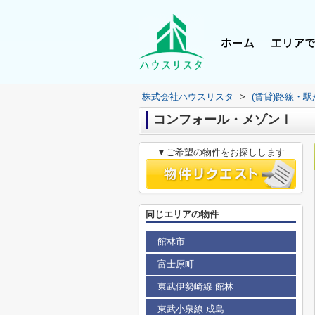
ホーム
エリア
株式会社ハウスリスタ
>
(賃貸)路線・
コンフォール・メゾンⅠ
▼ご希望の物件をお探しします
同じエリアの物件
館林市
富士原町
東武伊勢崎線 館林
東武小泉線 成島