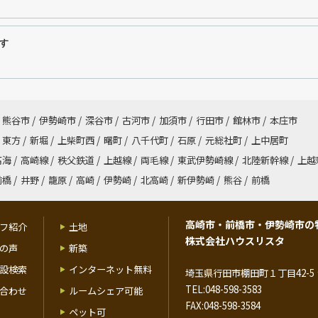
す
熊谷市
/
伊勢崎市
/
深谷市
/
古河市
/
加須市
/
行田市
/
館林市
/
本庄市
東方
/
新堀
/
上柴町西
/
曙町
/
八千代町
/
石原
/
元総社町
/
上中居町
高海
/
高崎線
/
秩父鉄道
/
上越線
/
両毛線
/
東武伊勢崎線
/
北陸新幹線
/
上越
前橋
/
井野
/
籠原
/
高崎
/
伊勢崎
/
北高崎
/
新伊勢崎
/
熊谷
/
前橋
高崎市・前橋市・伊勢崎市の
フ紹介
土地
株式会社ハウスリスタ
の声
新築
設検索
インターネット無料
埼玉県行田市棚田町１丁目42-5 
TEL:048-598-3583
合わせ
ルームシェア可能
FAX:048-598-3584
ペット可