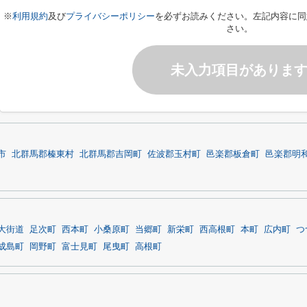
※
利用規約
及び
プライバシーポリシー
を必ずお読みください。左記内容に同
さい。
未入力項目がありま
市
北群馬郡榛東村
北群馬郡吉岡町
佐波郡玉村町
邑楽郡板倉町
邑楽郡明
大街道
足次町
西本町
小桑原町
当郷町
新栄町
西高根町
本町
広内町
つ
成島町
岡野町
富士見町
尾曳町
高根町