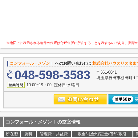
※地図上に表示される物件の位置は付近住所に所在することを表すものであり、実際
コンフォール・メゾンⅠ
へのお問い合わせは
株式会社ハウスリスタま
048-598-3583
〒361-0041
埼玉県行田市棚田町１丁目
10:00~19：00 定休日:水曜日
コンフォール・メゾンⅠ
の空室情報
所在階
賃料
管理費・共益費
敷金/礼金/保証金/償却/敷引