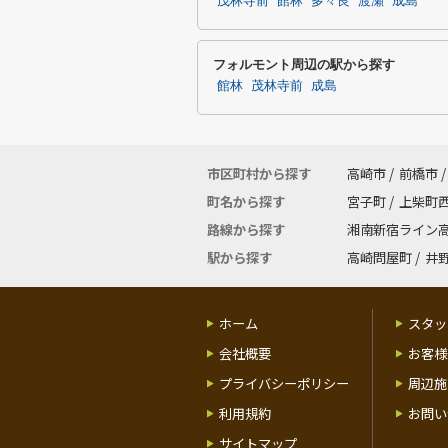
茂林寺前
館林
多々良
渡瀬
成島
フォルモント周辺の駅から探す
館林
茂林寺前
成島
市区町村から探す
高崎市
/
前橋市
/
町名から探す
宮子町
/
上柴町
路線から探す
湘南新宿ライン
駅から探す
高崎問屋町
/
井
ホーム
スタッ
会社概要
お客様
プライバシーポリシー
周辺施
利用規約
お問い
サイトマップ