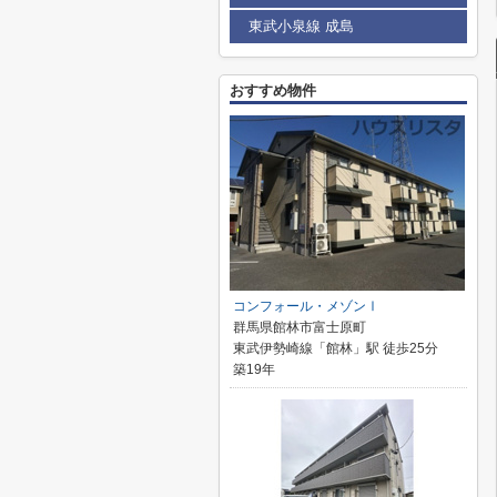
東武小泉線 成島
おすすめ物件
コンフォール・メゾンⅠ
群馬県館林市富士原町
東武伊勢崎線「館林」駅 徒歩25分
築19年