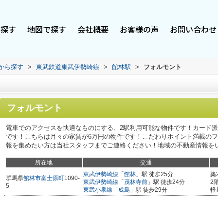
で探す
地図で探す
会社概要
お客様の声
お問い合わせ
駅から探す
>
東武鉄道東武伊勢崎線
>
館林駅
>
フォルモント
フォルモント
電車でのアクセスを快適なものにする、2駅利用可能な物件です！カード
です！こちらは月々の家賃が6万円の物件です！こだわりポイント満載の
報を集めたい方は当社スタッフまでご連絡ください！地域の不動産情報をいち早
所在地
交通
東武伊勢崎線
「
館林
」駅 徒歩25分
築
群馬県
館林市
富士原町
1090-
東武伊勢崎線
「
茂林寺前
」駅 徒歩24分
2
5
東武小泉線
「
成島
」駅 徒歩29分
軽