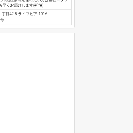
くお届けします(#^^#)
目42-5 ライフピア 101A
0号