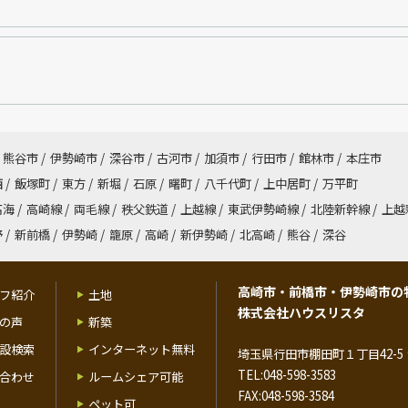
熊谷市
/
伊勢崎市
/
深谷市
/
古河市
/
加須市
/
行田市
/
館林市
/
本庄市
西
/
飯塚町
/
東方
/
新堀
/
石原
/
曙町
/
八千代町
/
上中居町
/
万平町
高海
/
高崎線
/
両毛線
/
秩父鉄道
/
上越線
/
東武伊勢崎線
/
北陸新幹線
/
上越
野
/
新前橋
/
伊勢崎
/
籠原
/
高崎
/
新伊勢崎
/
北高崎
/
熊谷
/
深谷
高崎市・前橋市・伊勢崎市の
フ紹介
土地
株式会社ハウスリスタ
の声
新築
設検索
インターネット無料
埼玉県行田市棚田町１丁目42-5 
TEL:048-598-3583
合わせ
ルームシェア可能
FAX:048-598-3584
ペット可