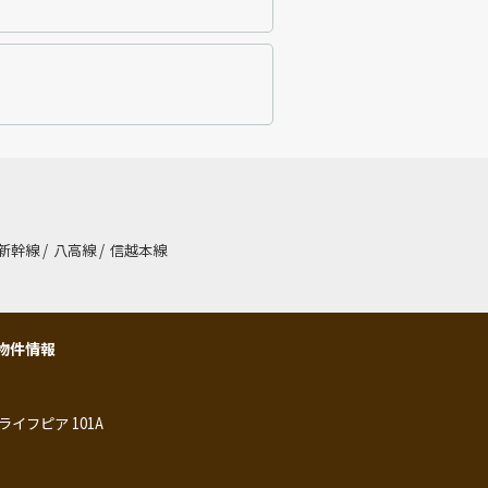
新幹線
/
八高線
/
信越本線
物件情報
ライフピア 101A