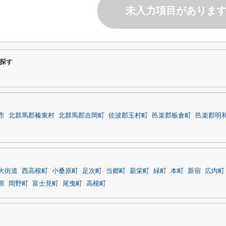
未入力項目がありま
探す
市
北群馬郡榛東村
北群馬郡吉岡町
佐波郡玉村町
邑楽郡板倉町
邑楽郡明
大街道
西高根町
小桑原町
足次町
当郷町
新栄町
緑町
本町
新宿
広内町
原
岡野町
富士見町
尾曳町
高根町