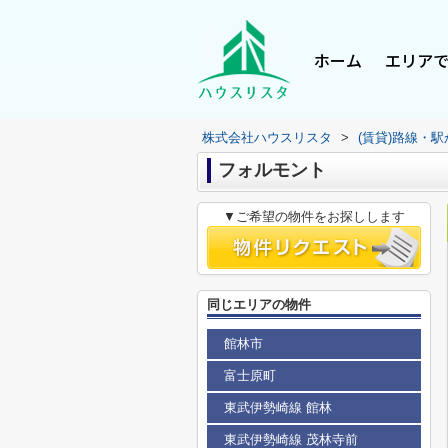
ホーム
エリア
株式会社ハウスリスタ
>
(賃貸)路線・
フォルモント
▼ご希望の物件をお探しします
同じエリアの物件
館林市
富士原町
東武伊勢崎線 館林
東武伊勢崎線 茂林寺前