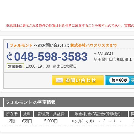
※地図上に表示される物件の位置は付近住所に所在することを表すものであり、実際
フォルモント
へのお問い合わせは
株式会社ハウスリスタまで
048-598-3583
〒361-0041
埼玉県行田市棚田町１丁目
10:00~19：00 定休日:水曜日
フォルモント
の空室情報
所在階
賃料
管理費・共益費
敷金/礼金/保証金/償却/敷引
2階
6万円
5,000円
/
/
/
/
0ヶ月
1ヶ月
-
-
-