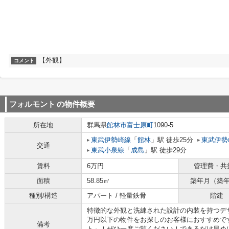
【外観】
コメント
フォルモント
の物件概要
所在地
群馬県
館林市
富士原町
1090-5
東武伊勢崎線
「
館林
」駅 徒歩25分
東武伊勢
交通
東武小泉線
「
成島
」駅 徒歩29分
賃料
6万円
管理費・共
面積
58.85㎡
築年月（築
種別/構造
アパート / 軽量鉄骨
階建
特徴的な外観と洗練された設計の内装を持つデ
万円以下の物件をお探しのお客様におすすめで
備考
ト」！ぜひ一度ご覧ください！できるだけ早め