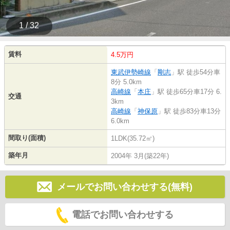
1 / 32
賃料
4.5万円
東武伊勢崎線
「
剛志
」駅 徒歩54分車
8分 5.0km
高崎線
「
本庄
」駅 徒歩65分車17分 6.
交通
3km
高崎線
「
神保原
」駅 徒歩83分車13分
6.0km
間取り(面積)
1LDK(35.72㎡)
築年月
2004年 3月(築22年)
メールでお問い合わせする(無料)
電話でお問い合わせする