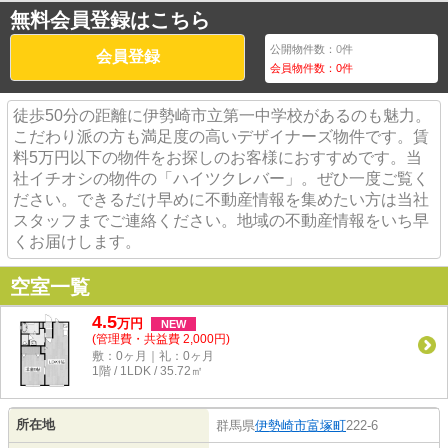
無料会員登録はこちら
公開物件数：
0
件
会員登録
会員物件数：
0
件
徒歩50分の距離に伊勢崎市立第一中学校があるのも魅力。
こだわり派の方も満足度の高いデザイナーズ物件です。賃
料5万円以下の物件をお探しのお客様におすすめです。当
社イチオシの物件の「ハイツクレバー」。ぜひ一度ご覧く
ださい。できるだけ早めに不動産情報を集めたい方は当社
スタッフまでご連絡ください。地域の不動産情報をいち早
くお届けします。
空室一覧
4.5
万
円
NEW
(管理費・共益費 2,000円)
敷：0ヶ月｜礼：0ヶ月
1階 / 1LDK / 35.72㎡
所在地
群馬県
伊勢崎市
富塚町
222-6