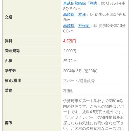
東武伊勢崎線
「
剛志
」駅 徒歩54分車
8分 5.0km
高崎線
「
本庄
」駅 徒歩65分車17分 6.
交通
3km
高崎線
「
神保原
」駅 徒歩83分車13分
6.0km
賃料
4.5万円
管理費等
2,000円
面積
35.72㎡
築年数
2004年 3月 (築22年)
種別/構造
アパート/軽量鉄骨
階建
2階建
伊勢崎市立第一中学校まで3951m以
内の物件です。こちらの物件はアパ
ートです。賃料4.5万円の物件です。
「ハイツクレバー」の物件情報をお
備考
探しならお気軽にお問い合わせ下さ
い。お客様の多種多様なニーズに応