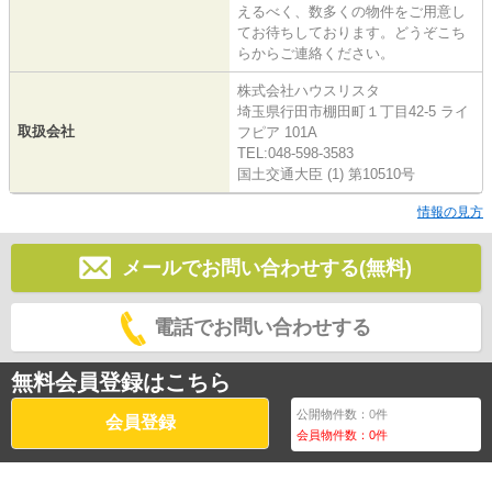
えるべく、数多くの物件をご用意し
てお待ちしております。どうぞこち
らからご連絡ください。
株式会社ハウスリスタ
埼玉県行田市棚田町１丁目42-5 ライ
取扱会社
フピア 101A
TEL:048-598-3583
国土交通大臣 (1) 第10510号
情報の見方
メールでお問い合わせする(無料)
電話でお問い合わせする
無料会員登録はこちら
公開物件数：
0
件
会員登録
会員物件数：
0
件