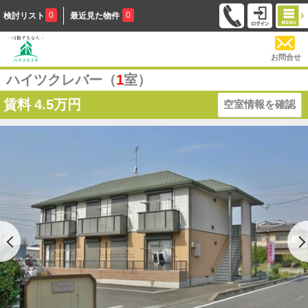
0
0
検討リスト
最近見た物件
お問合せ
ハイツクレバー（
1
室）
賃料
4.5万円
空室情報を確認