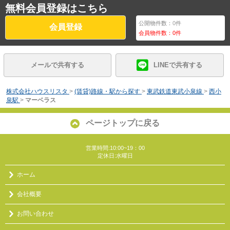
無料会員登録はこちら
公開物件数：
0
件
会員登録
会員物件数：
0
件
メールで共有する
LINEで共有する
株式会社ハウスリスタ
>
(賃貸)路線・駅から探す
>
東武鉄道東武小泉線
>
西小
泉駅
>
マーベラス
ページトップに戻る
営業時間:10:00~19：00
定休日:水曜日
ホーム
会社概要
お問い合わせ