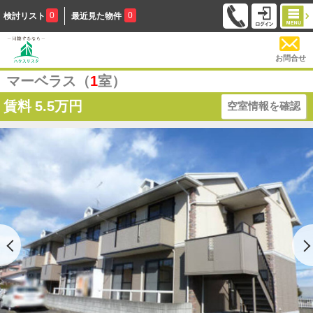
0
0
検討リスト
最近見た物件
お問合せ
マーベラス（
1
室）
賃料
5.5万円
空室情報を確認