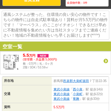
会員物件数：
0
件
通風システムが整った、住環境の良い安心の物件です！こ
ちらの物件には自走式駐車場あり！賃料が月5.5万円の物件
です！「マーベラス」のここがイチオシ！できるだけ早め
に不動産情報を集めたい方は当社スタッフまでご連絡くだ
さい！地域の不動産情報をいち早くお届けします(*^^*)
空室一覧
5.5
万
円
NEW
(管理費・共益費 5,000円)
敷：0万円｜礼：0ヶ月
2階 / 3DK / 53.59㎡
所在地
群馬県
邑楽郡大泉町
坂田
７丁目22-35
東武小泉線
「
西小泉
」駅 徒歩14分
交通
東武小泉線
「
小泉町
」駅 徒歩22分
東武小泉線
「
竜舞
」駅 徒歩33分
賃料
5.5万円