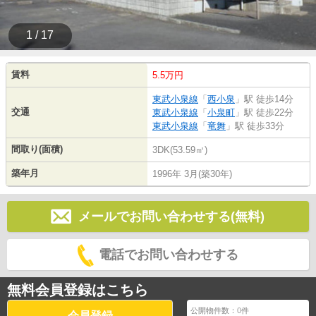
1 / 17
賃料
5.5万円
東武小泉線
「
西小泉
」駅 徒歩14分
交通
東武小泉線
「
小泉町
」駅 徒歩22分
東武小泉線
「
竜舞
」駅 徒歩33分
間取り(面積)
3DK(53.59㎡)
築年月
1996年 3月(築30年)
メールでお問い合わせする(無料)
電話でお問い合わせする
無料会員登録はこちら
公開物件数：
0
件
会員登録