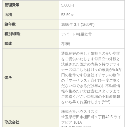
管理費等
5,000円
面積
53.59㎡
築年数
1996年 3月 (築30年)
種別/構造
アパート/軽量鉄骨
階建
2階建
通風良好の涼しく気持ちの良い空間
をご提供いたします◎目立つ外観と
洗練された設計の内装を持つデザイ
ナーズ◎こちらは月々の家賃が5.5万
円の物件です◎当社イチオシの物件
備考
の「マーベラス」◎ぜひ一度ご覧く
ださい◎できるだけ早めに不動産情
報を集めたい方は当社スタッフまで
ご連絡ください◎地域の不動産情報
をいち早くお届けします(*^^*)
株式会社ハウスリスタ
埼玉県行田市棚田町１丁目42-5 ライ
取扱会社
フピア 101A