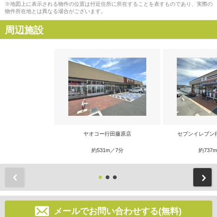
※地図上に表示される物件の位置は付近住所に所在することを表すものであり、実際の
物件所在地とは異なる場合がございます。
周辺施設
ヤオコー行田藤原店
セブンイレブン
約531m／7分
約737
前
メールでお問い合わせする(無料)