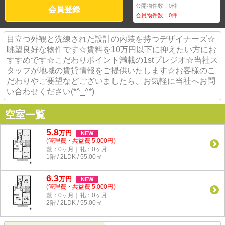
公開物件数：
0
件
会員登録
会員物件数：
0
件
目立つ外観と洗練された設計の内装を持つデザイナーズ☆
眺望良好な物件です☆賃料を10万円以下に抑えたい方にお
すすめです☆こだわりポイント満載の1stプレジオ☆当社ス
タッフが地域の賃貸情報をご提供いたします☆お客様のこ
だわりやご要望などございましたら、お気軽に当社へお問
い合わせください(*^_^*)
空室一覧
5.8
万
円
NEW
(管理費・共益費 5,000円)
敷：0ヶ月｜礼：0ヶ月
1階 / 2LDK / 55.00㎡
6.3
万
円
NEW
(管理費・共益費 5,000円)
敷：0ヶ月｜礼：0ヶ月
2階 / 2LDK / 55.00㎡