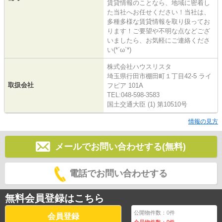
賃貸情報のことなら、地域に密着し
た当社へお任せください！当社は、
多種多様な賃貸情報を取り扱ってお
ります！ご要望や不明な点などござ
いましたら、お気軽にご連絡くださ
い(*´ω`*)
株式会社ハウスリスタ
埼玉県行田市棚田町１丁目42-5 ライ
取扱会社
フピア 101A
TEL:048-598-3583
国土交通大臣 (1) 第10510号
情報の見方
メールでお問い合わせする(無料)
電話でお問い合わせする
無料会員登録はこちら
公開物件数：
0
件
会員登録