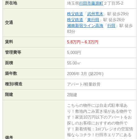
所在地
埼玉県
行田市
藤原町
２丁目35-2
秩父鉄道
「
武州荒木
」駅 徒歩29分
秩父鉄道
「
東行田
」駅 徒歩26分
交通
湘南新宿ライン高海
「
行田
」駅 徒歩
83分
賃料
5.8万円～6.3万円
管理費等
5,000円
面積
55.00㎡
築年数
2006年 3月 (築20年)
種別/構造
アパート/軽量鉄骨
階建
2階建
こちらの物件には自走式駐車場あ
り！敷地内ごみ置き場がある物件で
す！家賃10万円以下のアパートをお
探しのお客様におすすめの物件で
す！新着情報：1stプレジオの空室情
報ならコチラ！行田市エリアにある
備考