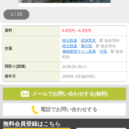
1 / 19
賃料
5.8万円～6.3万円
秩父鉄道
「
武州荒木
」駅 徒歩29分
秩父鉄道
「
東行田
」駅 徒歩26分
交通
湘南新宿ライン高海
「
行田
」駅 徒歩
83分
間取り(面積)
2LDK(55.00㎡)
築年月
2006年 3月(築20年)
メールでお問い合わせする(無料)
電話でお問い合わせする
無料会員登録はこちら