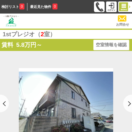
0
0
検討リスト
最近見た物件
お問合せ
1stプレジオ（
2
室）
賃料
5.8
万円～
空室情報を確認