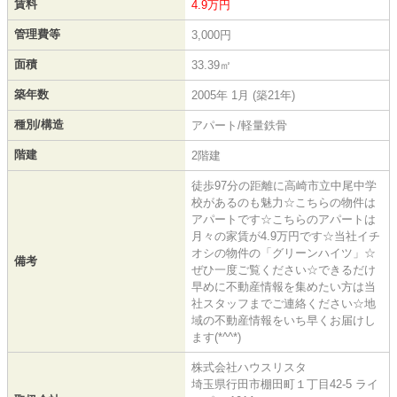
賃料
4.9万円
管理費等
3,000円
面積
33.39㎡
築年数
2005年 1月 (築21年)
種別/構造
アパート/軽量鉄骨
階建
2階建
徒歩97分の距離に高崎市立中尾中学
校があるのも魅力☆こちらの物件は
アパートです☆こちらのアパートは
月々の家賃が4.9万円です☆当社イチ
オシの物件の「グリーンハイツ」☆
備考
ぜひ一度ご覧ください☆できるだけ
早めに不動産情報を集めたい方は当
社スタッフまでご連絡ください☆地
域の不動産情報をいち早くお届けし
ます(*^^*)
株式会社ハウスリスタ
埼玉県行田市棚田町１丁目42-5 ライ