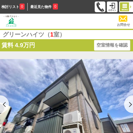
0
0
検討リスト
最近見た物件
お問合せ
グリーンハイツ（
1
室）
賃料
4.9万円
空室情報を確認