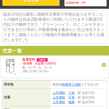
会員物件数：
0
件
徒歩125分の場所に高崎市立東部小学校があります◎こち
らの物件は自走式駐車場がご利用いただけます◎家賃5万
円以下の物件です◎「グリーンハイツ」のここがイチオシ
◎できるだけ早めに不動産情報を集めたい方は当社スタッ
フまでご連絡ください◎地域の不動産情報をいち早くお届
けします(^_^)
空室一覧
4.9
万
円
NEW
(管理費・共益費 3,000円)
敷：0ヶ月｜礼：0ヶ月
1階 / 1LDK / 33.39㎡
所在地
群馬県
前橋市
三俣町
３丁目21-23
上毛電鉄
「
三俣
」駅 徒歩12分
交通
上毛電鉄
「
片貝
」駅 徒歩19分
上毛電鉄
「
城東
」駅 徒歩20分