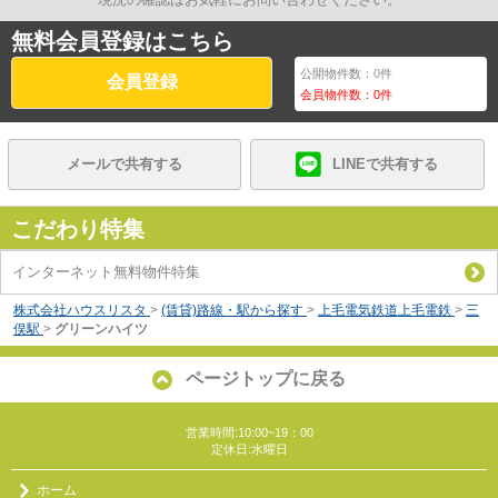
無料会員登録はこちら
公開物件数：
0
件
会員登録
会員物件数：
0
件
メールで共有する
LINEで共有する
こだわり特集
インターネット無料物件特集
株式会社ハウスリスタ
>
(賃貸)路線・駅から探す
>
上毛電気鉄道上毛電鉄
>
三
俣駅
>
グリーンハイツ
ページトップに戻る
営業時間:10:00~19：00
定休日:水曜日
ホーム