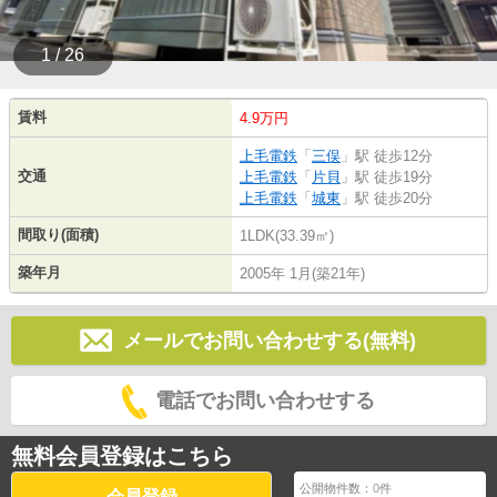
1 / 26
賃料
4.9万円
上毛電鉄
「
三俣
」駅 徒歩12分
交通
上毛電鉄
「
片貝
」駅 徒歩19分
上毛電鉄
「
城東
」駅 徒歩20分
間取り(面積)
1LDK(33.39㎡)
築年月
2005年 1月(築21年)
メールでお問い合わせする(無料)
電話でお問い合わせする
無料会員登録はこちら
公開物件数：
0
件
会員登録