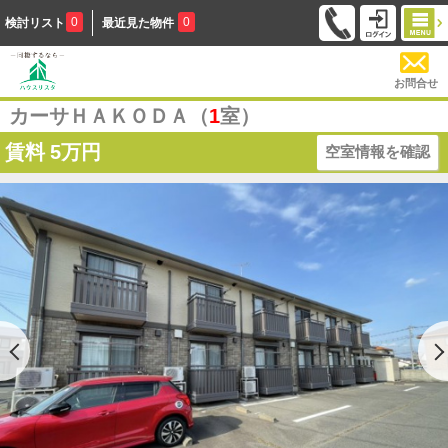
0
0
検討リスト
最近見た物件
お問合せ
カーサＨＡＫＯＤＡ（
1
室）
賃料
5万円
空室情報を確認