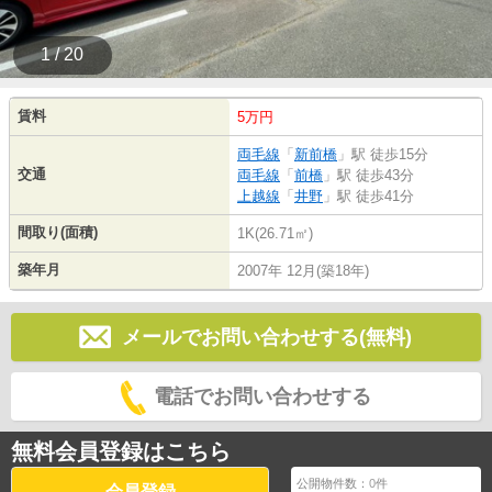
1 / 20
賃料
5万円
両毛線
「
新前橋
」駅 徒歩15分
交通
両毛線
「
前橋
」駅 徒歩43分
上越線
「
井野
」駅 徒歩41分
間取り(面積)
1K(26.71㎡)
築年月
2007年 12月(築18年)
メールでお問い合わせする(無料)
電話でお問い合わせする
無料会員登録はこちら
公開物件数：
0
件
会員登録