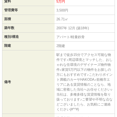
賃料
5万円
管理費等
3,500円
面積
26.71㎡
築年数
2007年 12月 (築18年)
種別/構造
アパート/軽量鉄骨
階建
2階建
駅まで徒歩15分でアクセス可能な物
件です♪周辺環境とマッチした、おし
ゃれな住環境のデザイナーズ物件物
件♪家賃5万円以下の物件をお探しの
方にもおすすめです♪こだわりポイン
ト満載のカーサHAKODA♪前橋市エ
備考
リアにある賃貸情報のことなら、地
域に密着した当社へお任せください♪
当社は、多種多様な賃貸情報を取り
扱っております♪ご要望や不明な点な
どございましたら、お気軽にご連絡
ください(#^^#)