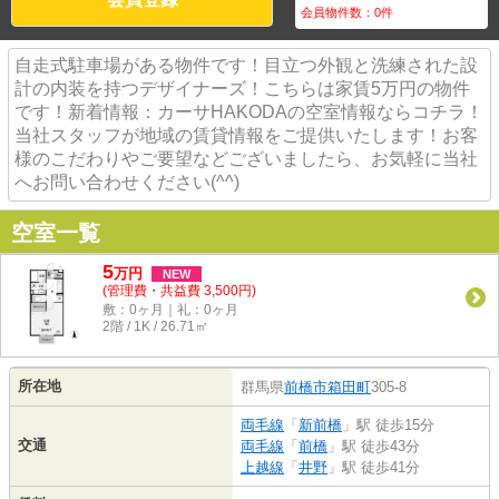
会員物件数：
0
件
自走式駐車場がある物件です！目立つ外観と洗練された設
計の内装を持つデザイナーズ！こちらは家賃5万円の物件
です！新着情報：カーサHAKODAの空室情報ならコチラ！
当社スタッフが地域の賃貸情報をご提供いたします！お客
様のこだわりやご要望などございましたら、お気軽に当社
へお問い合わせください(^^)
空室一覧
5
万
円
NEW
(管理費・共益費 3,500円)
敷：0ヶ月｜礼：0ヶ月
2階 / 1K / 26.71㎡
所在地
群馬県
前橋市
箱田町
305-8
両毛線
「
新前橋
」駅 徒歩15分
交通
両毛線
「
前橋
」駅 徒歩43分
上越線
「
井野
」駅 徒歩41分