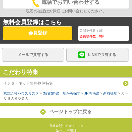
電話でお問い合わせする
現況の確認はお気軽にお問い合わせください。
無料会員登録はこちら
公開物件数：
0
件
会員登録
会員物件数：
0
件
メールで共有する
LINEで共有する
こだわり特集
インターネット無料物件特集
株式会社ハウスリスタ
>
(賃貸)路線・駅から探す
>
JR両毛線
>
新前橋駅
>
カー
サＨＡＫＯＤＡ
ページトップに戻る
営業時間:10:00~19：00
定休日:水曜日