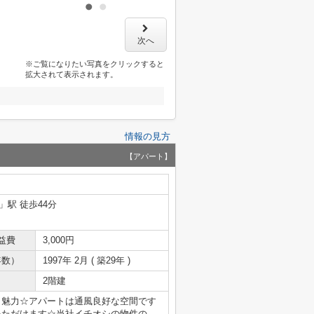
次へ
※ご覧になりたい写真をクリックすると
拡大されて表示されます。
情報の見方
【アパート】
」駅 徒歩44分
益費
3,000円
年数）
1997年 2月 ( 築29年 )
2階建
も魅力☆アパートは通風良好な空間です
いただけます☆当社イチオシの物件の