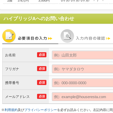
2階
3.6万円
3,000円
/
/
/
/
0ヶ月
0ヶ月
0ヶ月
-
-
ハイブリッジA
へのお問い合わせ
お名前
必須
フリガナ
必須
携帯番号
必須
メールアドレス
必須
※
利用規約
及び
プライバシーポリシー
を必ずお読みください。左記内容に同