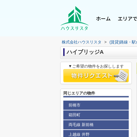
ホーム
エリア
株式会社ハウスリスタ
>
(賃貸)路線・
ハイブリッジA
▼ご希望の物件をお探しします
同じエリアの物件
前橋市
箱田町
両毛線 新前橋
上越線 井野