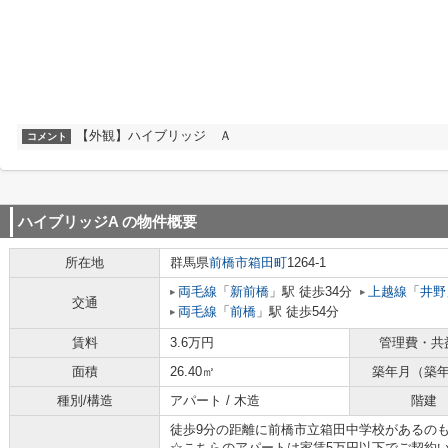
【外観】ハイブリッジ Ａ
コメント
ハイブリッジA
の物件概要
所在地
群馬県
前橋市
箱田町
1264-1
両毛線
「
新前橋
」駅 徒歩34分
上越線
「
井野
交通
両毛線
「
前橋
」駅 徒歩54分
賃料
3.6万円
管理費・共
面積
26.40㎡
築年月（築
種別/構造
アパート / 木造
階建
徒歩9分の距離に前橋市立箱田中学校があるの
☆こちらのアパートは家賃5万円以下でご契約