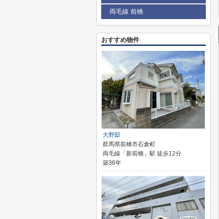
両毛線 前橋
おすすめ物件
大野邸
群馬県前橋市石倉町
両毛線「新前橋」駅 徒歩12分
築36年