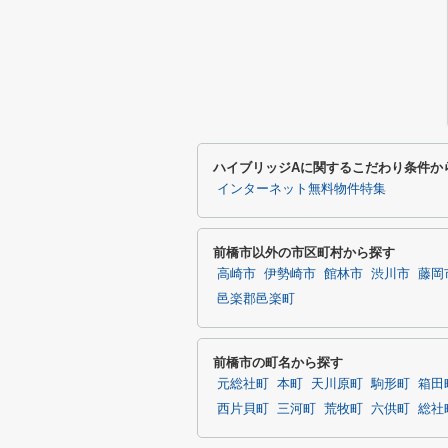
ハイブリッジAに関するこだわり条件か
インターネット無料物件特集
前橋市以外の市区町村から探す
高崎市
伊勢崎市
館林市
渋川市
藤岡
邑楽郡邑楽町
前橋市の町名から探す
元総社町
本町
天川原町
駒形町
箱田
西片貝町
三河町
荒牧町
六供町
総社