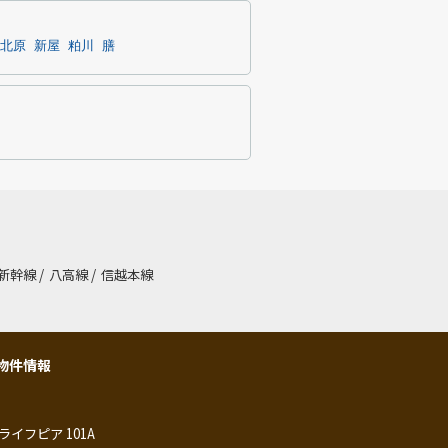
北原
新屋
粕川
膳
新幹線
/
八高線
/
信越本線
物件情報
ライフピア 101A