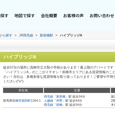
で探す
地図で探す
会社概要
お客様の声
お問い合わせ
駅から探す
>
JR両毛線
>
新前橋駅
>
ハイブリッジA
ハイブリッジA
徒歩57分の場所に高崎市立大類小学校があります！最上階のアパートです
「ハイブリッジA」のここがイチオシ！前橋市エリアにある賃貸情報のこ
さい！当社は、多種多様な賃貸情報を取り扱っております！ご要望や不明
ください(^o^)
所在地
交通
両毛線
「
新前橋
」駅 徒歩34分
築
群馬県
前橋市
箱田町
1264-1
上越線
「
井野
」駅 徒歩44分
2
両毛線
「
前橋
」駅 徒歩54分
木