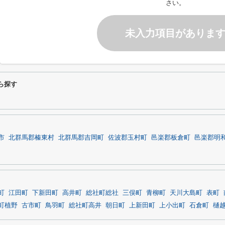
さい。
未入力項目がありま
ら探す
市
北群馬郡榛東村
北群馬郡吉岡町
佐波郡玉村町
邑楽郡板倉町
邑楽郡明
町
江田町
下新田町
高井町
総社町総社
三俣町
青柳町
天川大島町
表町
町植野
古市町
鳥羽町
総社町高井
朝日町
上新田町
上小出町
石倉町
樋