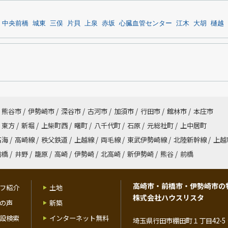
中央前橋
城東
三俣
片貝
上泉
赤坂
心臓血管センター
江木
大胡
樋越
熊谷市
/
伊勢崎市
/
深谷市
/
古河市
/
加須市
/
行田市
/
館林市
/
本庄市
東方
/
新堀
/
上柴町西
/
曙町
/
八千代町
/
石原
/
元総社町
/
上中居町
高海
/
高崎線
/
秩父鉄道
/
上越線
/
両毛線
/
東武伊勢崎線
/
北陸新幹線
/
上越
前橋
/
井野
/
籠原
/
高崎
/
伊勢崎
/
北高崎
/
新伊勢崎
/
熊谷
/
前橋
高崎市・前橋市・伊勢崎市の
フ紹介
土地
株式会社ハウスリスタ
の声
新築
設検索
インターネット無料
埼玉県行田市棚田町１丁目42-5 