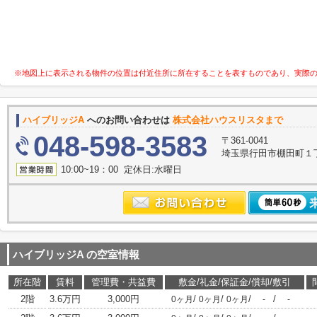
※地図上に表示される物件の位置は付近住所に所在することを表すものであり、実際
ハイブリッジA
へのお問い合わせは
株式会社ハウスリスタまで
048-598-3583
〒361-0041
埼玉県行田市棚田町１丁目
10:00~19：00 定休日:水曜日
ハイブリッジA
の空室情報
所在階
賃料
管理費・共益費
敷金/礼金/保証金/償却/敷引
2階
3.6万円
3,000円
/
/
/
/
0ヶ月
0ヶ月
0ヶ月
-
-