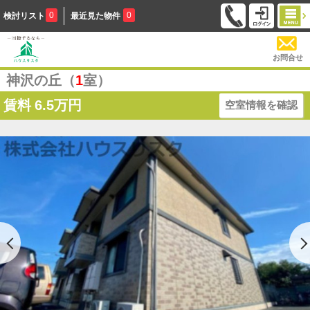
0
0
検討リスト
最近見た物件
お問合せ
神沢の丘（
1
室）
賃料
6.5万円
空室情報を確認