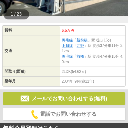
1 / 23
賃料
6.5万円
両毛線
「
新前橋
」駅 徒歩16分
上越線
「
井野
」駅 徒歩37分車11分 3.
交通
1km
両毛線
「
前橋
」駅 徒歩47分車18分 4.
0km
間取り(面積)
2LDK(54.62㎡)
築年月
2004年 9月(築21年)
メールでお問い合わせする(無料)
電話でお問い合わせする