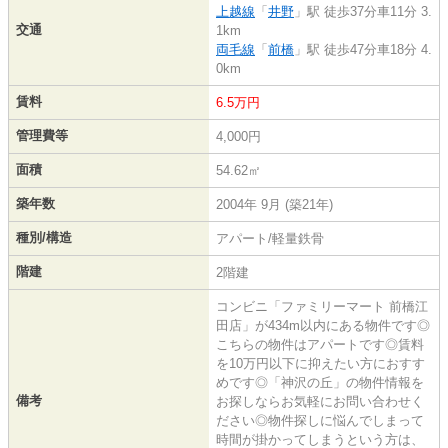
上越線
「
井野
」駅 徒歩37分車11分 3.
交通
1km
両毛線
「
前橋
」駅 徒歩47分車18分 4.
0km
賃料
6.5万円
管理費等
4,000円
面積
54.62㎡
築年数
2004年 9月 (築21年)
種別/構造
アパート/軽量鉄骨
階建
2階建
コンビニ「ファミリーマート 前橋江
田店」が434m以内にある物件です◎
こちらの物件はアパートです◎賃料
を10万円以下に抑えたい方におすす
めです◎「神沢の丘」の物件情報を
備考
お探しならお気軽にお問い合わせく
ださい◎物件探しに悩んでしまって
時間が掛かってしまうという方は、