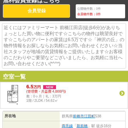
無料会員登録はこちら
公開物件数：
0
件
会員登録
会員物件数：
0
件
近くにはファミリーマート 前橋江田店(徒歩6分)がありち
ょっとした買い物に便利です☆こちらの物件は眺望良好で
す☆こちらのアパートの家賃は6.5万です☆「神沢の丘」の
物件情報をお探しならお気軽にお問い合わせください☆当
社スタッフが地域の賃貸情報をご提供いたします☆お客様
のこだわりやご要望などございましたら、お気軽に当社へ
お問い合わせください(*^^*)
空室一覧
6.5
万
円
NEW
(管理費・共益費 4,000円)
敷：0ヶ月｜礼：3万円
1階 / 2LDK / 54.62㎡
所在地
群馬県
前橋市
江田町
538
両毛線
「
新前橋
」駅 徒歩16分