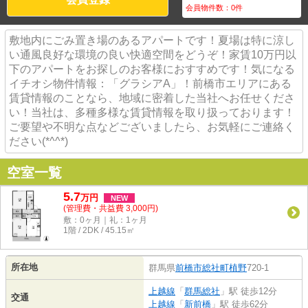
会員物件数：
0
件
敷地内にごみ置き場のあるアパートです！夏場は特に涼し
い通風良好な環境の良い快適空間をどうぞ！家賃10万円以
下のアパートをお探しのお客様におすすめです！気になる
イチオシ物件情報：「グラシアA」！前橋市エリアにある
賃貸情報のことなら、地域に密着した当社へお任せくださ
い！当社は、多種多様な賃貸情報を取り扱っております！
ご要望や不明な点などございましたら、お気軽にご連絡く
ださい(*^^*)
空室一覧
5.7
万
円
NEW
(管理費・共益費 3,000円)
敷：0ヶ月｜礼：1ヶ月
1階 / 2DK / 45.15㎡
所在地
群馬県
前橋市
総社町植野
720-1
上越線
「
群馬総社
」駅 徒歩12分
交通
上越線
「
新前橋
」駅 徒歩62分