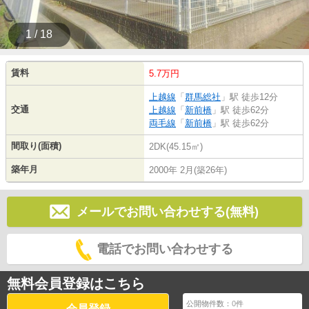
1 / 18
賃料
5.7万円
上越線
「
群馬総社
」駅 徒歩12分
交通
上越線
「
新前橋
」駅 徒歩62分
両毛線
「
新前橋
」駅 徒歩62分
間取り(面積)
2DK(45.15㎡)
築年月
2000年 2月(築26年)
メールでお問い合わせする(無料)
電話でお問い合わせする
無料会員登録はこちら
公開物件数：
0
件
会員登録