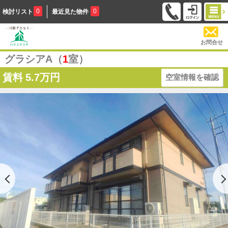
0
0
検討リスト
最近見た物件
お問合せ
グラシアA（
1
室）
賃料
5.7万円
空室情報を確認