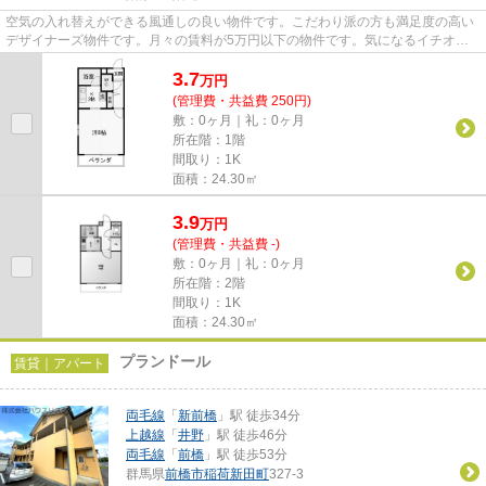
空気の入れ替えができる風通しの良い物件です。こだわり派の方も満足度の高い
デザイナーズ物件です。月々の賃料が5万円以下の物件です。気になるイチオシ
物件情報：「プリモ川曲」。で...
3.7
万
円
(管理費・共益費 250円)
敷：0ヶ月｜礼：0ヶ月
所在階：1階
間取り：1K
面積：24.30㎡
3.9
万
円
(管理費・共益費 -)
敷：0ヶ月｜礼：0ヶ月
所在階：2階
間取り：1K
面積：24.30㎡
プランドール
賃貸｜アパート
両毛線
「
新前橋
」駅 徒歩34分
上越線
「
井野
」駅 徒歩46分
両毛線
「
前橋
」駅 徒歩53分
群馬県
前橋市
稲荷新田町
327-3