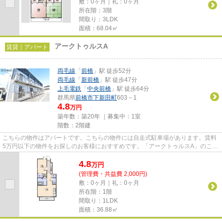
敷：0ヶ月｜礼：0ヶ月
所在階：3階
間取り：3LDK
面積：68.04㎡
アークトゥルスA
賃貸｜アパート
両毛線
「
前橋
」駅 徒歩52分
両毛線
「
新前橋
」駅 徒歩47分
上毛電鉄
「
中央前橋
」駅 徒歩64分
群馬県
前橋市
下新田町
603－1
4.8
万円
築年数：築20年 ｜募集中：
1室
階数：2階建
こちらの物件はアパートです。こちらの物件には自走式駐車場があります。賃料
5万円以下の物件をお探しのお客様におすすめです。「アークトゥルスA」のここ
がイチオシ。前橋市エリアに...
4.8
万
円
(管理費・共益費 2,000円)
敷：0ヶ月｜礼：0ヶ月
所在階：1階
間取り：1LDK
面積：36.88㎡