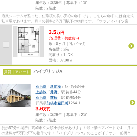
築年数：築39年 ｜募集中：
1室
階数：2階建
通風システムが整った、住環境の良い安心の物件です。こちらの物件には自走式
駐車場があります。月々の賃料が5万円以下の物件です。「ウッディハイツ富
田」のここがイチオシ。できるだ...
3.5
万
円
(管理費・共益費 -)
敷：0ヶ月｜礼：0ヶ月
所在階：2階
間取り：1LDK
面積：37.88㎡
ハイブリッジA
賃貸｜アパート
両毛線
「
新前橋
」駅 徒歩34分
上越線
「
井野
」駅 徒歩44分
両毛線
「
前橋
」駅 徒歩54分
群馬県
前橋市
箱田町
1264-1
3.6
万円
築年数：築29年 ｜募集中：
2室
階数：2階建
徒歩57分の場所に高崎市立大類小学校があります！最上階のアパートです！月々
の賃料が5万円以下の物件です！「ハイブリッジA」のここがイチオシ！前橋市エ