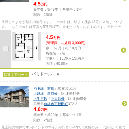
4.5
万円
築年数：築49年 ｜募集中：
1室
階数：2階建
風通しのよさが魅力の物件です。この物件は、駅まで徒歩13分に立地していま
す。こちらの物件は家賃を5万円以下に抑えたい方におすすめです。当社イチオ
シの物件の「金井泉ビル」。ぜひ...
4.5
万
円
(管理費・共益費 3,000円)
敷：0ヶ月｜礼：0万円
所在階：2階
間取り：1LDK＋1S(納戸)
面積：40.00㎡
パミドール Ａ
賃貸｜アパート
両毛線
「
前橋
」駅 徒歩51分
上越線
「
新前橋
」駅 徒歩47分
上毛電鉄
「
中央前橋
」駅 徒歩65分
群馬県
前橋市
下新田町
372-2
4.6
万円
築年数：築29年 ｜募集中：
1室
階数：2階建
最上階の物件です♪ポイントやマイルが貯まりやすい♪家賃のカード決済が可能で