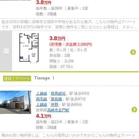
3.8
万円
築年数：築38年 ｜募集中：
1室
階数：2階建
徒歩10分の距離に前橋市立箱田中学校があるのも魅力。こちらの物件はアパート
です。賃料3.8万円の物件です。実際に物件をご覧になりたいお客様は、スタッフ
までご連絡ください。ご希望...
3.8
万
円
(管理費・共益費 2,000円)
敷：0ヶ月｜礼：0ヶ月
所在階：1階
間取り：1LDK
面積：37.70㎡
Tiarage Ⅰ
賃貸｜アパート
上越線
「
群馬総社
」駅 徒歩63分
両毛線
「
新前橋
」駅 徒歩67分
上越線
「
井野
」駅 徒歩69分
群馬県
高崎市
足門町
4.1
万円
築年数：築21年 ｜募集中：
1室
階数：2階建
眺めの良い物件探しは、こちらの場所はいかがですか◎こちらの物件はアパート