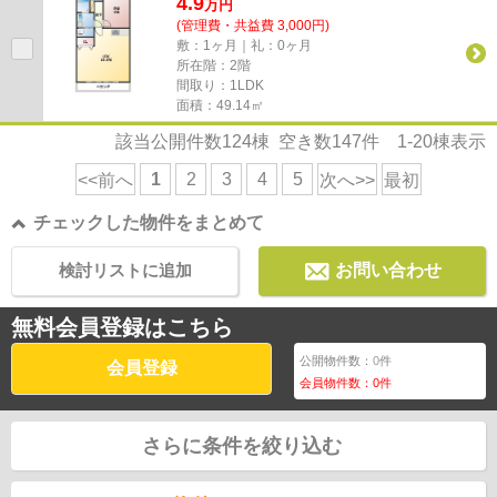
4.9
万
円
(管理費・共益費 3,000円)
敷：1ヶ月｜礼：0ヶ月
所在階：2階
間取り：1LDK
面積：49.14㎡
該当公開件数
124
棟 空き数
147
件
1-20
棟表示
1
2
3
4
5
<<前へ
次へ>>
最初
チェックした物件をまとめて
検討リストに追加
お問い合わせ
無料会員登録はこちら
公開物件数：
0
件
会員登録
会員物件数：
0
件
さらに条件を絞り込む