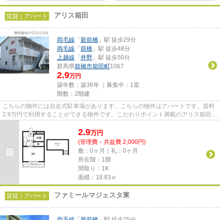
アリス箱田
賃貸｜アパート
両毛線
「
新前橋
」駅 徒歩29分
両毛線
「
前橋
」駅 徒歩48分
上越線
「
井野
」駅 徒歩50分
群馬県
前橋市
箱田町
1067
2.9
万円
築年数：築36年 ｜募集中：
1室
階数：2階建
こちらの物件には自走式駐車場があります。こちらの物件はアパートです。賃料
2.9万円で利用することができる物件です。こだわりポイント満載のアリス箱田。
こちらの物件詳細につきまし...
2.9
万
円
(管理費・共益費 2,000円)
敷：0ヶ月｜礼：0ヶ月
所在階：1階
間取り：1K
面積：18.83㎡
ファミールマジェスタ東
賃貸｜アパート
両毛線
「
新前橋
」駅 徒歩25分