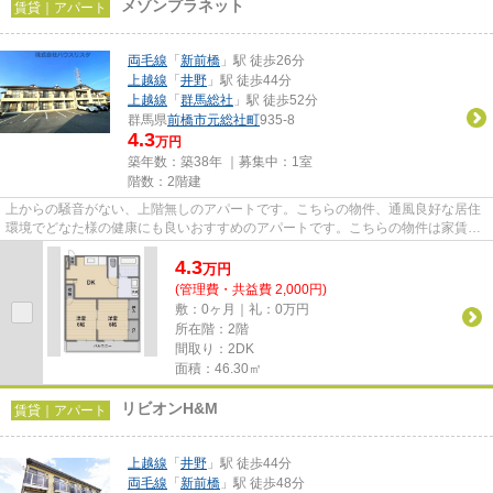
メゾンプラネット
賃貸｜アパート
両毛線
「
新前橋
」駅 徒歩26分
上越線
「
井野
」駅 徒歩44分
上越線
「
群馬総社
」駅 徒歩52分
群馬県
前橋市
元総社町
935-8
4.3
万円
築年数：築38年 ｜募集中：
1室
階数：2階建
上からの騒音がない、上階無しのアパートです。こちらの物件、通風良好な居住
環境でどなた様の健康にも良いおすすめのアパートです。こちらの物件は家賃4.3
万円です。新着情報：メゾン...
4.3
万
円
(管理費・共益費 2,000円)
敷：0ヶ月｜礼：0万円
所在階：2階
間取り：2DK
面積：46.30㎡
リビオンH&M
賃貸｜アパート
上越線
「
井野
」駅 徒歩44分
両毛線
「
新前橋
」駅 徒歩48分