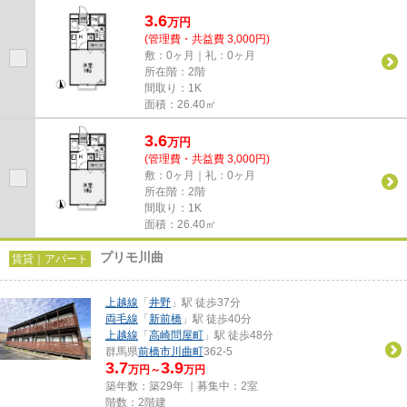
リアにある賃貸情報のことな...
3.6
万
円
(管理費・共益費 3,000円)
敷：0ヶ月｜礼：0ヶ月
所在階：2階
間取り：1K
面積：26.40㎡
3.6
万
円
(管理費・共益費 3,000円)
敷：0ヶ月｜礼：0ヶ月
所在階：2階
間取り：1K
面積：26.40㎡
プリモ川曲
賃貸｜アパート
上越線
「
井野
」駅 徒歩37分
両毛線
「
新前橋
」駅 徒歩40分
上越線
「
高崎問屋町
」駅 徒歩48分
群馬県
前橋市
川曲町
362-5
3.7
3.9
万円～
万円
築年数：築29年 ｜募集中：
2室
階数：2階建