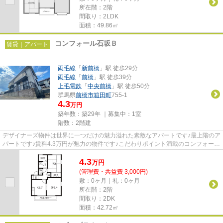
所在階：2階
間取り：2LDK
面積：49.86㎡
コンフォール石坂Ｂ
賃貸｜アパート
両毛線
「
新前橋
」駅 徒歩29分
両毛線
「
前橋
」駅 徒歩39分
上毛電鉄
「
中央前橋
」駅 徒歩50分
群馬県
前橋市
箱田町
755-1
4.3
万円
築年数：築29年 ｜募集中：
1室
階数：2階建
デザイナーズ物件は世界に一つだけの魅力溢れた素敵なアパートです♪最上階のア
パートです♪賃料4.3万円が魅力の物件です♪こだわりポイント満載のコンフォール
石坂B♪当社スタッフが地域...
4.3
万
円
(管理費・共益費 3,000円)
敷：0ヶ月｜礼：0ヶ月
所在階：2階
間取り：2DK
面積：42.72㎡