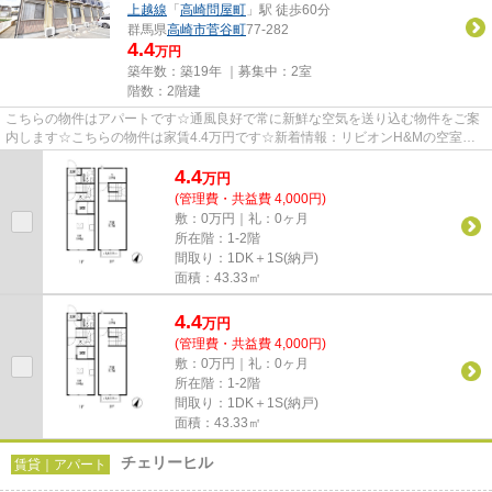
上越線
「
高崎問屋町
」駅 徒歩60分
群馬県
高崎市
菅谷町
77-282
4.4
万円
築年数：築19年 ｜募集中：
2室
階数：2階建
こちらの物件はアパートです☆通風良好で常に新鮮な空気を送り込む物件をご案
内します☆こちらの物件は家賃4.4万円です☆新着情報：リビオンH&Mの空室情
報ならコチラ☆できるだけ早め...
4.4
万
円
(管理費・共益費 4,000円)
敷：0万円｜礼：0ヶ月
所在階：1-2階
間取り：1DK＋1S(納戸)
面積：43.33㎡
4.4
万
円
(管理費・共益費 4,000円)
敷：0万円｜礼：0ヶ月
所在階：1-2階
間取り：1DK＋1S(納戸)
面積：43.33㎡
チェリーヒル
賃貸｜アパート