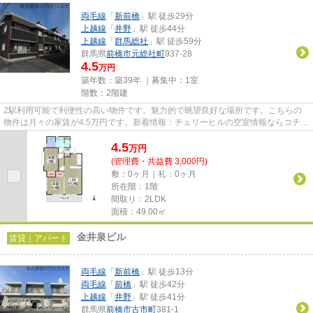
両毛線
「
新前橋
」駅 徒歩29分
上越線
「
井野
」駅 徒歩44分
上越線
「
群馬総社
」駅 徒歩59分
群馬県
前橋市
元総社町
937-28
4.5
万円
築年数：築39年 ｜募集中：
1室
階数：2階建
2駅利用可能で利便性の高い物件です。魅力的で眺望良好な場所です。こちらの
物件は月々の家賃が4.5万円です。新着情報：チェリーヒルの空室情報ならコチ
ラ。前橋市エリアにある賃貸情...
4.5
万
円
(管理費・共益費 3,000円)
敷：0ヶ月｜礼：0ヶ月
所在階：1階
間取り：2LDK
面積：49.00㎡
金井泉ビル
賃貸｜アパート
両毛線
「
新前橋
」駅 徒歩13分
両毛線
「
前橋
」駅 徒歩42分
上越線
「
井野
」駅 徒歩41分
群馬県
前橋市
古市町
381-1