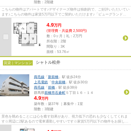
階数：2階建
こちらの物件はアパートです♪デザイナーズ物件は独創的で、ご好評いただいてい
ます♪こちらの物件は家賃5万円以下でご契約いただけます♪「ビューグランドー
ルA」のここがイチオシ♪でき...
4.9
万
円
(管理費・共益費 2,500円)
敷：0ヶ月｜礼：2万円
所在階：2階
間取り：3K
面積：53.76㎡
シャトル松井
賃貸｜マンション
両毛線
「
新前橋
」駅 徒歩24分
上毛電鉄
「
中央前橋
」駅 徒歩30分
両毛線
「
前橋
」駅 徒歩38分
群馬県
前橋市
石倉町
５丁目１６－１４
4.9
万円
築年数：築37年 ｜募集中：
1室
階数：3階建
景色を眺めることには心を癒す効果があり、視力低下の恐れも少なくしてくれま
す☆周辺に2駅あるので電車通勤しやすいです☆家賃5万円以下の物件をお探しの
方にもおすすめです☆「シャトル...