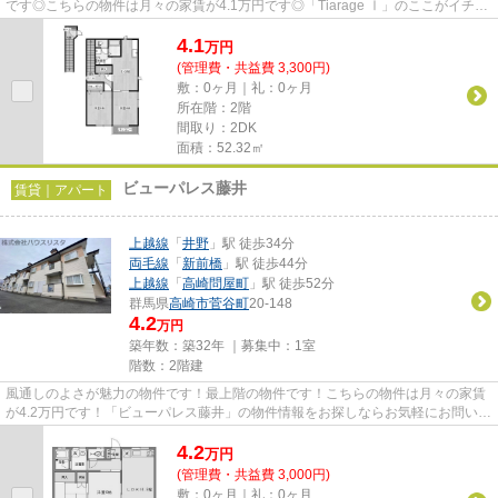
です◎こちらの物件は月々の家賃が4.1万円です◎「Tiarage Ⅰ」のここがイチオ
シ◎できるだけ早めに不動産情報...
4.1
万
円
(管理費・共益費 3,300円)
敷：0ヶ月｜礼：0ヶ月
所在階：2階
間取り：2DK
面積：52.32㎡
ビューパレス藤井
賃貸｜アパート
上越線
「
井野
」駅 徒歩34分
両毛線
「
新前橋
」駅 徒歩44分
上越線
「
高崎問屋町
」駅 徒歩52分
群馬県
高崎市
菅谷町
20-148
4.2
万円
築年数：築32年 ｜募集中：
1室
階数：2階建
風通しのよさが魅力の物件です！最上階の物件です！こちらの物件は月々の家賃
が4.2万円です！「ビューパレス藤井」の物件情報をお探しならお気軽にお問い合
わせください！様々な物件を...
4.2
万
円
(管理費・共益費 3,000円)
敷：0ヶ月｜礼：0ヶ月