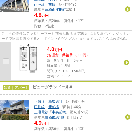
両毛線
「
前橋
」駅 徒歩49分
群馬県
前橋市
江田町
330-1
4.8
万円
築年数：築20年 ｜募集中：
1室
階数：2階建
こちらの物件はファミリーマート 前橋江田店まで361mにあります♪クレジットカ
ードで家賃を決済すると、ポイントがどんどん貯まりますよ♪こちらは家賃4.8万
円のアパートです♪「シャテロ...
4.8
万
円
(管理費・共益費 3,000円)
敷：0万円｜礼：0ヶ月
所在階：1-2階
間取り：1DK＋1S(納戸)
面積：43.33㎡
ビューグランドールA
賃貸｜アパート
上越線
「
群馬総社
」駅 徒歩20分
両毛線
「
新前橋
」駅 徒歩46分
上毛電鉄
「
中央前橋
」駅 徒歩52分
群馬県
前橋市
総社町
３丁目3-7
4.9
万円
築年数：築36年 ｜募集中：
1室