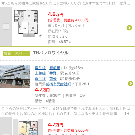
す♪こちらの物件は家賃を5万円以下に抑えたい方におすすめです♪ぜひ一度見て
いただきたい、「パミドール ...
4.6
万
円
(管理費・共益費 4,000円)
敷：0ヶ月｜礼：0ヶ月
所在階：2階
間取り：2K
面積：48.57㎡
THパレロワイヤル
賃貸｜アパート
両毛線
「
新前橋
」駅 徒歩18分
上越線
「
井野
」駅 徒歩56分
両毛線
「
前橋
」駅 徒歩41分
群馬県
前橋市
元総社町
２丁目28-1
4.7
万円
築年数：築36年 ｜募集中：
1室
階数：4階建
こちらの物件はアパートです。良好な眺望で癒されてみませんか。賃料5万円以
下の物件をお探しのお客様におすすめです。気になるイチオシ物件情報：「THパ
レロワイヤル」。前橋市エリア...
4.7
万
円
(管理費・共益費 3,000円)