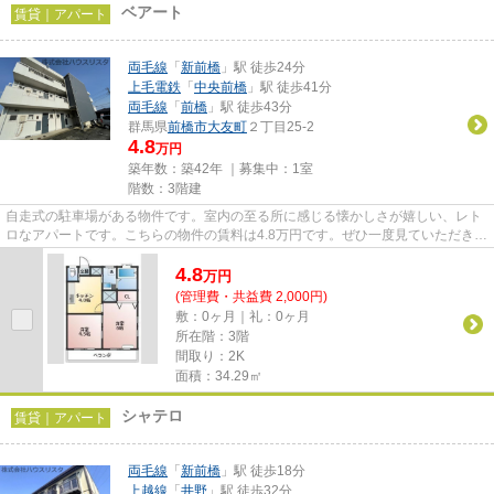
ベアート
賃貸｜アパート
両毛線
「
新前橋
」駅 徒歩24分
上毛電鉄
「
中央前橋
」駅 徒歩41分
両毛線
「
前橋
」駅 徒歩43分
群馬県
前橋市
大友町
２丁目25-2
4.8
万円
築年数：築42年 ｜募集中：
1室
階数：3階建
自走式の駐車場がある物件です。室内の至る所に感じる懐かしさが嬉しい、レト
ロなアパートです。こちらの物件の賃料は4.8万円です。ぜひ一度見ていただきた
い、「ベアート」です。前橋...
4.8
万
円
(管理費・共益費 2,000円)
敷：0ヶ月｜礼：0ヶ月
所在階：3階
間取り：2K
面積：34.29㎡
シャテロ
賃貸｜アパート
両毛線
「
新前橋
」駅 徒歩18分
上越線
「
井野
」駅 徒歩32分