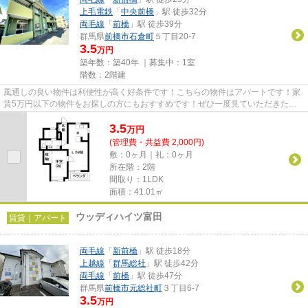
上毛電鉄
「
中央前橋
」駅 徒歩32分
両毛線
「
前橋
」駅 徒歩39分
群馬県
前橋市
石倉町
５丁目20-7
3.5
万円
築年数：築40年 ｜募集中：
1室
階数：2階建
風通しの良い物件は利便性が高く好条件です！こちらの物件はアパートです！家
賃5万円以下の物件をお探しの方にもおすすめです！ぜひ一度見ていただきた
い、「ファミールマジェスタ東」...
3.5
万
円
(管理費・共益費 2,000円)
敷：0ヶ月｜礼：0ヶ月
所在階：2階
間取り：1LDK
面積：41.01㎡
ウッディハイツ富田
賃貸｜アパート
両毛線
「
新前橋
」駅 徒歩18分
上越線
「
群馬総社
」駅 徒歩42分
両毛線
「
前橋
」駅 徒歩47分
群馬県
前橋市
元総社町
３丁目6-7
3.5
万円