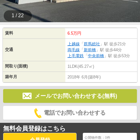
1 / 22
賃料
6.5万円
上越線
「
群馬総社
」駅 徒歩21分
交通
両毛線
「
新前橋
」駅 徒歩44分
上毛電鉄
「
中央前橋
」駅 徒歩53分
間取り(面積)
1LDK(45.27㎡)
築年月
2018年 6月(築8年)
メールでお問い合わせする(無料)
電話でお問い合わせする
無料会員登録はこちら
公開物件数：
0
件
会員登録