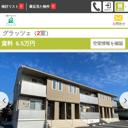
0
0
検討リスト
最近見た物件
お問合せ
グラッツェ（
2
室）
賃料
6.5
万円
空室情報を確認