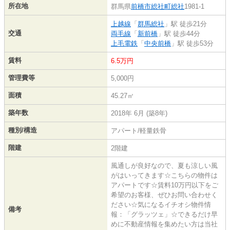
所在地
群馬県
前橋市
総社町総社
1981-1
上越線
「
群馬総社
」駅 徒歩21分
交通
両毛線
「
新前橋
」駅 徒歩44分
上毛電鉄
「
中央前橋
」駅 徒歩53分
賃料
6.5万円
管理費等
5,000円
面積
45.27㎡
築年数
2018年 6月 (築8年)
種別/構造
アパート/軽量鉄骨
階建
2階建
風通しが良好なので、夏も涼しい風
がはいってきます☆こちらの物件は
アパートです☆賃料10万円以下をご
希望のお客様、ぜひお問い合わせく
ださい☆気になるイチオシ物件情
備考
報：「グラッツェ」☆できるだけ早
めに不動産情報を集めたい方は当社