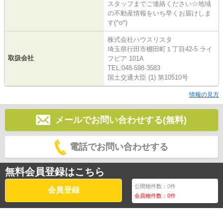
スタッフまでご連絡ください☆地域
の不動産情報をいち早くお届けしま
す(^o^)
株式会社ハウスリスタ
埼玉県行田市棚田町１丁目42-5 ライ
取扱会社
フピア 101A
TEL:048-598-3583
国土交通大臣 (1) 第10510号
情報の見方
メールでお問い合わせする(無料)
電話でお問い合わせする
無料会員登録はこちら
公開物件数：
0
件
会員登録
会員物件数：
0
件