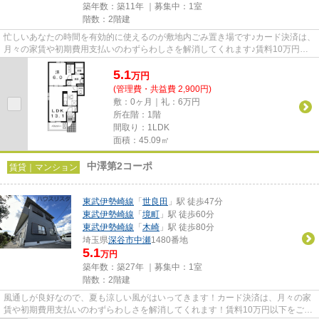
築年数：築11年 ｜募集中：
1室
階数：2階建
忙しいあなたの時間を有効的に使えるのが敷地内ごみ置き場です♪カード決済は、
月々の家賃や初期費用支払いのわずらわしさを解消してくれます♪賃料10万円以
下をご希望のお客様、ぜひお...
5.1
万
円
(管理費・共益費 2,900円)
敷：0ヶ月｜礼：6万円
所在階：1階
間取り：1LDK
面積：45.09㎡
中澤第2コーポ
賃貸｜マンション
東武伊勢崎線
「
世良田
」駅 徒歩47分
東武伊勢崎線
「
境町
」駅 徒歩60分
東武伊勢崎線
「
木崎
」駅 徒歩80分
埼玉県
深谷市
中瀬
1480番地
5.1
万円
築年数：築27年 ｜募集中：
1室
階数：2階建
風通しが良好なので、夏も涼しい風がはいってきます！カード決済は、月々の家
賃や初期費用支払いのわずらわしさを解消してくれます！賃料10万円以下をご希