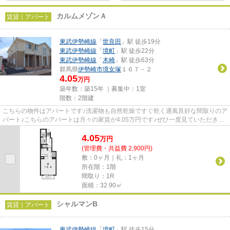
カルムメゾンＡ
賃貸｜アパート
東武伊勢崎線
「
世良田
」駅 徒歩19分
東武伊勢崎線
「
境町
」駅 徒歩22分
東武伊勢崎線
「
木崎
」駅 徒歩63分
群馬県
伊勢崎市
境女塚
１６７－２
4.05
万円
築年数：築15年 ｜募集中：
1室
階数：2階建
こちらの物件はアパートです♪洗濯物も自然乾燥ですぐ乾く通風良好な間取りのア
パート♪こちらのアパートは月々の家賃が4.05万円です♪ぜひ一度見ていただきた
い、「カルムメゾンA」です♪...
4.05
万
円
(管理費・共益費 2,900円)
敷：0ヶ月｜礼：1ヶ月
所在階：1階
間取り：1R
面積：32.90㎡
シャルマンB
賃貸｜アパート
東武伊勢崎線
「
境町
」駅 徒歩15分