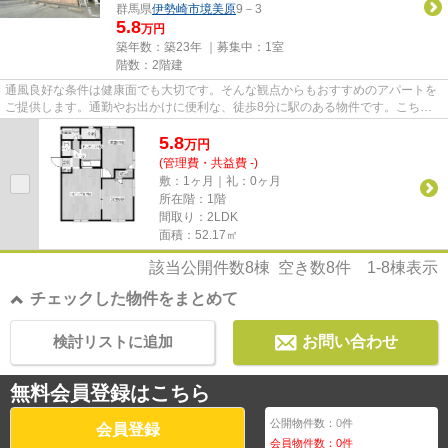
群馬県
伊勢崎市
境美原
9－3
5.8
万円
築年数：築23年 ｜募集中：
1室
階数：2階建
通風良好な条件は健康面でも大切です。そんな観点からもおすすめのアパートを
ご提供します。通勤やお出かけに便利な、徒歩8分に駅のある物件です。こちら
のアパートの家賃は5.8万です...
5.8
万
円
(管理費・共益費 -)
敷：1ヶ月｜礼：0ヶ月
所在階：1階
間取り：2LDK
面積：52.17㎡
該当公開件数
8
棟 空き数
8
件
1-8
棟表示
チェックした物件をまとめて
検討リストに追加
お問い合わせ
無料会員登録はこちら
公開物件数：
0
件
会員登録
会員物件数：
0
件