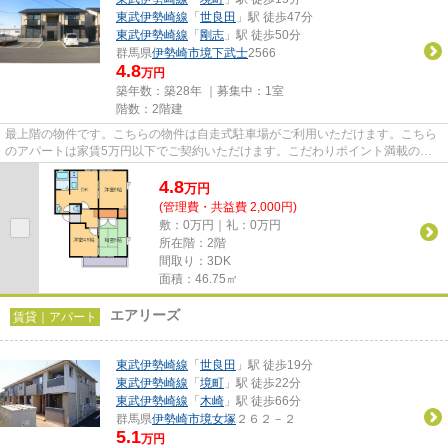
東武伊勢崎線
「
世良田
」駅 徒歩47分
東武伊勢崎線
「
剛志
」駅 徒歩50分
群馬県
伊勢崎市
境下武士
2566
4.8
万円
築年数：築28年 ｜募集中：
1室
階数：2階建
最上階の物件です。こちらの物件は自走式駐車場がご利用いただけます。こちら
のアパートは家賃5万円以下でご契約いただけます。こだわりポイント満載のシ
ャルマンB。できるだけ早めに...
4.8
万
円
(管理費・共益費 2,000円)
敷：0万円｜礼：0万円
所在階：2階
間取り：3DK
面積：46.75㎡
エアリーズ
賃貸｜アパート
東武伊勢崎線
「
世良田
」駅 徒歩19分
東武伊勢崎線
「
境町
」駅 徒歩22分
東武伊勢崎線
「
木崎
」駅 徒歩66分
群馬県
伊勢崎市
境女塚
２６２－２
5.1
万円