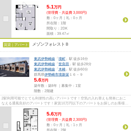
望のお客様、ぜひお問い合わ...
5.1
万
円
(管理費・共益費 3,000円)
敷：0ヶ月｜礼：0ヶ月
所在階：1階
間取り：2DK
面積：39.47㎡
メゾンフォレストＢ
賃貸｜アパート
東武伊勢崎線
「
境町
」駅 徒歩16分
東武伊勢崎線
「
世良田
」駅 徒歩28分
東武伊勢崎線
「
木崎
」駅 徒歩60分
群馬県
伊勢崎市
境新栄
１６－９
5.6
万円
築年数：築8年 ｜募集中：
1室
階数：2階建
2駅利用可能でとても利便性の高いアパートです！空気の入れ替えも簡単におこ
なえる通風良好のアパートです！家賃10万円以下のアパートをお探しのお客様に
おすすめです！気になるイチオ...
5.6
万
円
(管理費・共益費 2,300円)
敷：0ヶ月｜礼：1ヶ月
所在階：2階