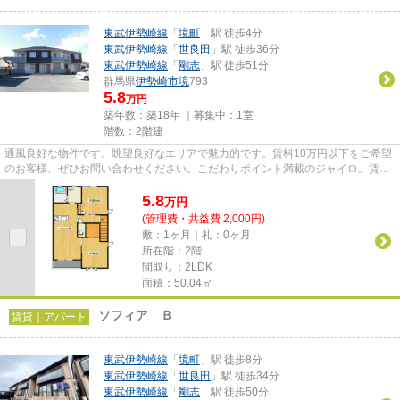
東武伊勢崎線
「
境町
」駅 徒歩4分
東武伊勢崎線
「
世良田
」駅 徒歩36分
東武伊勢崎線
「
剛志
」駅 徒歩51分
群馬県
伊勢崎市
境
793
5.8
万円
築年数：築18年 ｜募集中：
1室
階数：2階建
通風良好な物件です。眺望良好なエリアで魅力的です。賃料10万円以下をご希望
のお客様、ぜひお問い合わせください。こだわりポイント満載のジャイロ。賃貸
物件のことなら、当社にお任...
5.8
万
円
(管理費・共益費 2,000円)
敷：1ヶ月｜礼：0ヶ月
所在階：2階
間取り：2LDK
面積：50.04㎡
ソフィア Ｂ
賃貸｜アパート
東武伊勢崎線
「
境町
」駅 徒歩8分
東武伊勢崎線
「
世良田
」駅 徒歩34分
東武伊勢崎線
「
剛志
」駅 徒歩50分