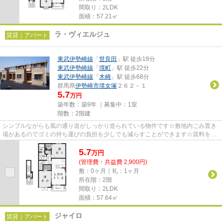
間取り：2LDK
面積：57.21㎡
ラ・ヴィエルジュ
賃貸｜アパート
東武伊勢崎線
「
世良田
」駅 徒歩18分
東武伊勢崎線
「
境町
」駅 徒歩22分
東武伊勢崎線
「
木崎
」駅 徒歩68分
群馬県
伊勢崎市
境女塚
２６２－１
5.7
万円
築年数：築9年 ｜募集中：
1室
階数：2階建
シンプルながらも風の通り道がしっかり造られている物件です☆敷地内ごみ置き
場があるのでゴミの持ち運びの負担を少しでも減らすことができます☆賃料を10
万円以下に抑えたい方におすす...
5.7
万
円
(管理費・共益費 2,900円)
敷：0ヶ月｜礼：1ヶ月
所在階：2階
間取り：2LDK
面積：57.64㎡
ジャイロ
賃貸｜アパート