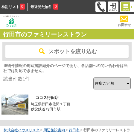
0
0
検討リスト
最近見た物件
お問合せ
行田市のファミリーレストラン
スポットを絞り込む
※物件情報の周辺施設紹介のページであり、各店舗への問い合わせは当
社では対応できません。
該当件数
1
件
ココス行田店
埼玉県行田市佐間１丁目
秩父鉄道 行田市駅
-
株式会社ハウスリスタ
>
周辺施設案内
>
行田市
>
行田市のファミリーレストラ