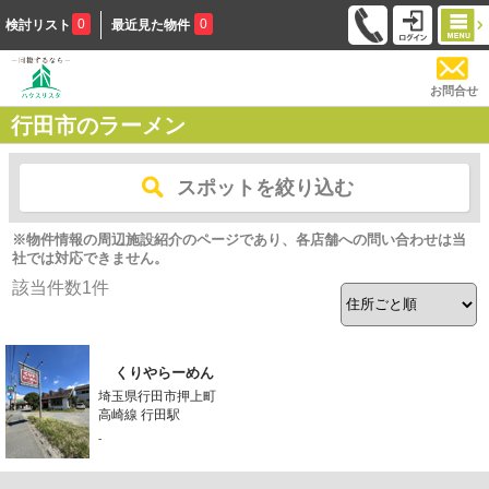
0
0
検討リスト
最近見た物件
お問合せ
行田市のラーメン
スポットを絞り込む
※物件情報の周辺施設紹介のページであり、各店舗への問い合わせは当
社では対応できません。
該当件数
1
件
くりやらーめん
埼玉県行田市押上町
高崎線 行田駅
-