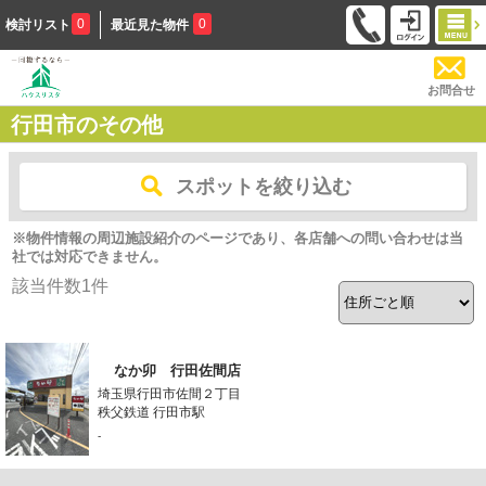
0
0
検討リスト
最近見た物件
お問合せ
行田市のその他
スポットを絞り込む
※物件情報の周辺施設紹介のページであり、各店舗への問い合わせは当
社では対応できません。
該当件数
1
件
なか卯 行田佐間店
埼玉県行田市佐間２丁目
秩父鉄道 行田市駅
-