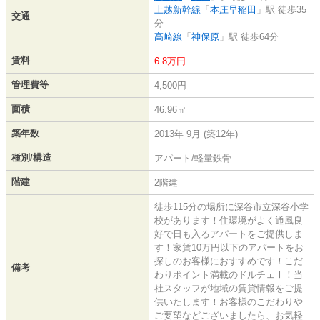
上越新幹線
「
本庄早稲田
」駅 徒歩35
交通
分
高崎線
「
神保原
」駅 徒歩64分
賃料
6.8万円
管理費等
4,500円
面積
46.96㎡
築年数
2013年 9月 (築12年)
種別/構造
アパート/軽量鉄骨
階建
2階建
徒歩115分の場所に深谷市立深谷小学
校があります！住環境がよく通風良
好で日も入るアパートをご提供しま
す！家賃10万円以下のアパートをお
探しのお客様におすすめです！こだ
備考
わりポイント満載のドルチェⅠ！当
社スタッフが地域の賃貸情報をご提
供いたします！お客様のこだわりや
ご要望などございましたら、お気軽