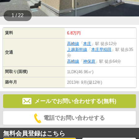
1 / 22
賃料
6.8万円
高崎線
「
本庄
」駅 徒歩12分
上越新幹線
「
本庄早稲田
」駅 徒歩35
交通
分
高崎線
「
神保原
」駅 徒歩64分
間取り(面積)
1LDK(46.96㎡)
築年月
2013年 9月(築12年)
メールでお問い合わせする(無料)
電話でお問い合わせする
無料会員登録はこちら