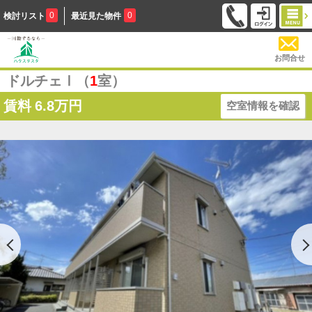
0
0
検討リスト
最近見た物件
お問合せ
ドルチェⅠ（
1
室）
賃料
6.8万円
空室情報を確認