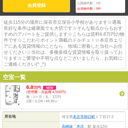
公開物件数：
0
件
会員登録
会員物件数：
0
件
徒歩115分の場所に深谷市立深谷小学校があります☆通風
良好な条件は健康面でも大切です☆そんな観点からもおす
すめのアパートをご提供します☆こちらは賃料6.8万円の物
件です☆こだわりポイント満載のドルチェⅠ☆本庄市エリ
アにある賃貸情報のことなら、地域に密着した当社へお任
せください☆当社は、多種多様な賃貸情報を取り扱ってお
ります☆ご要望や不明な点などございましたら、お気軽に
ご連絡ください(^_^)
空室一覧
6.8
万
円
NEW
(管理費・共益費 4,500円)
敷：0ヶ月｜礼：3万円
1階 / 1LDK / 46.96㎡
所在地
埼玉県
本庄市
朝日町
１丁目17-3
高崎線
「
本庄
」駅 徒歩12分