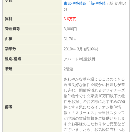
交通
東武伊勢崎線
「
新伊勢崎
」駅 徒歩54
分
賃料
6.6万円
管理費等
3,000円
面積
51.70㎡
築年数
2010年 3月 (築16年)
種別/構造
アパート/軽量鉄骨
階建
2階建
さわやかな朝を迎えることのできる
通風良好な物件☆暖かい日差しが差
し込む、開放感溢れるデザイナーズ
物件物件です☆家賃10万円以下の物
件をお探しのお客様におすすめの物
備考
件です☆気になるイチオシ物件情
報：「スリーエス」☆当社スタッフ
が地域の賃貸情報をご提供いたしま
す☆お客様のこだわりやご要望など
ございましたら、お気軽に当社へお