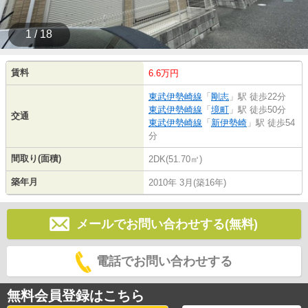
1 / 18
賃料
6.6万円
東武伊勢崎線
「
剛志
」駅 徒歩22分
東武伊勢崎線
「
境町
」駅 徒歩50分
交通
東武伊勢崎線
「
新伊勢崎
」駅 徒歩54
分
間取り(面積)
2DK(51.70㎡)
築年月
2010年 3月(築16年)
メールでお問い合わせする(無料)
電話でお問い合わせする
無料会員登録はこちら