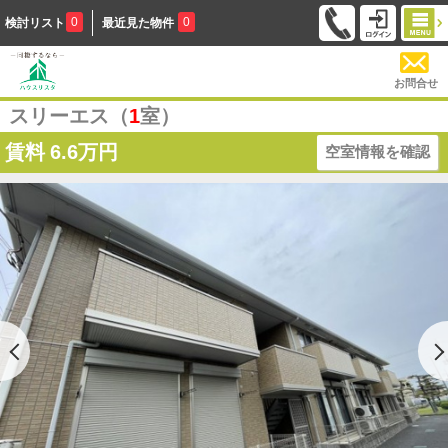
0
0
検討リスト
最近見た物件
お問合せ
スリーエス（
1
室）
賃料
6.6万円
空室情報を確認