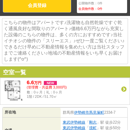
公開物件数：
0
件
会員登録
会員物件数：
0
件
こちらの物件はアパートです♪洗濯物も自然乾燥ですぐ乾
く通風良好な間取りのアパート♪価格6.6万円ながら充実し
た設備のこちらの物件は、多くの方におすすめです♪当社
イチオシの物件の「スリーエス」♪ぜひ一度ご覧ください♪
できるだけ早めに不動産情報を集めたい方は当社スタッフ
までご連絡ください♪地域の不動産情報をいち早くお届け
します(^o^)
空室一覧
6.6
万
円
NEW
(管理費・共益費 3,000円)
敷：0ヶ月｜礼：0ヶ月
1階 / 2DK / 51.70㎡
所在地
群馬県
伊勢崎市
馬見塚町
2334-7
東武伊勢崎線
「
剛志
」駅 徒歩22分
東武伊勢崎線
「
境町
」駅 徒歩50分