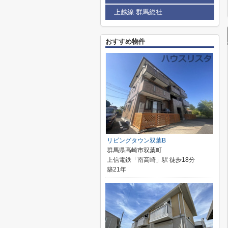
上越線 群馬総社
おすすめ物件
リビングタウン双葉B
群馬県高崎市双葉町
上信電鉄「南高崎」駅 徒歩18分
築21年