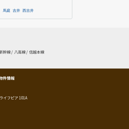
名
馬庭
吉井
西吉井
新幹線
/
八高線
/
信越本線
物件情報
ライフピア 101A