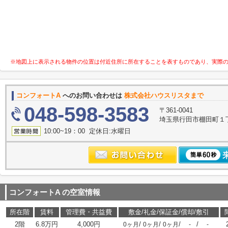
※地図上に表示される物件の位置は付近住所に所在することを表すものであり、実際
コンフォートA
へのお問い合わせは
株式会社ハウスリスタまで
048-598-3583
〒361-0041
埼玉県行田市棚田町１丁目
10:00~19：00 定休日:水曜日
コンフォートA
の空室情報
所在階
賃料
管理費・共益費
敷金/礼金/保証金/償却/敷引
2階
6.8万円
4,000円
/
/
/
/
0ヶ月
0ヶ月
0ヶ月
-
-