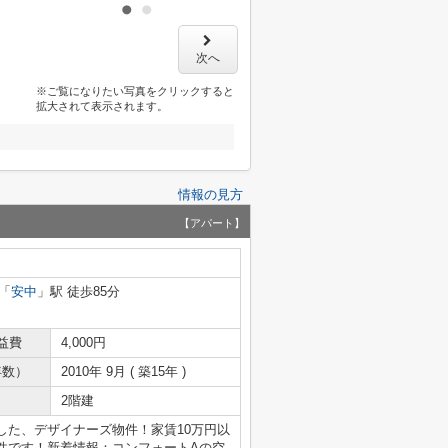
次へ
※ご覧になりたい写真をクリックすると
拡大されて表示されます。
情報の見方
【アパート】
「
安中
」駅 徒歩85分
益費
4,000円
年数）
2010年 9月 ( 築15年 )
2階建
した、デザイナーズ物件！家賃10万円以
件です！新着情報：コンフォートAの空