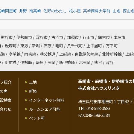
高崎問屋町
井野
南高崎
佐野のわたし
根小屋
高崎商科大学前
山名
西山
熊谷市
/
伊勢崎市
/
深谷市
/
古河市
/
加須市
/
行田市
/
館林市
/
本庄市
西
/
飯塚町
/
東方
/
新堀
/
石原
/
曙町
/
八千代町
/
上中居町
/
万平町
高海
/
高崎線
/
両毛線
/
秩父鉄道
/
上越線
/
東武伊勢崎線
/
北陸新幹線
/
上越
野
/
新前橋
/
伊勢崎
/
籠原
/
高崎
/
新伊勢崎
/
北高崎
/
熊谷
/
深谷
高崎市・前橋市・伊勢崎市の
フ紹介
土地
株式会社ハウスリスタ
の声
新築
設検索
インターネット無料
埼玉県行田市棚田町１丁目42-5 
TEL:048-598-3583
合わせ
ルームシェア可能
FAX:048-598-3584
ペット可