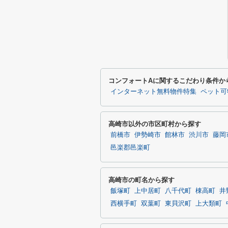
コンフォートAに関するこだわり条件か
インターネット無料物件特集
ペット可
高崎市以外の市区町村から探す
前橋市
伊勢崎市
館林市
渋川市
藤岡
邑楽郡邑楽町
高崎市の町名から探す
飯塚町
上中居町
八千代町
棟高町
井
西横手町
双葉町
東貝沢町
上大類町