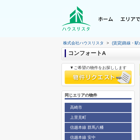
ホーム
エリア
株式会社ハウスリスタ
>
(賃貸)路線・
コンフォートA
▼ご希望の物件をお探しします
同じエリアの物件
高崎市
上里見町
信越本線 群馬八幡
信越本線 安中