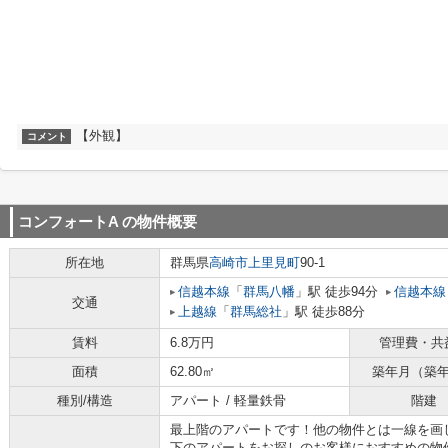
【外観】
コメント
コンフォートA
の物件概要
所在地
群馬県
高崎市
上里見町
90-1
信越本線
「
群馬八幡
」駅 徒歩94分
信越本線
交通
上越線
「
群馬総社
」駅 徒歩88分
賃料
6.8万円
管理費・共
面積
62.80㎡
築年月（築
種別/構造
アパート / 軽量鉄骨
階建
最上階のアパートです！他の物件とは一線を画
下のアパートをお探しのお客様におすすめの物