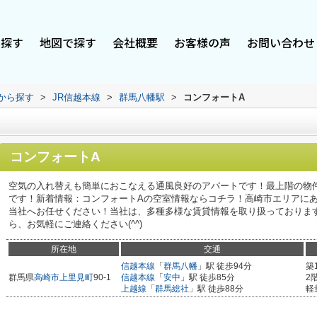
で探す
地図で探す
会社概要
お客様の声
お問い合わせ
駅から探す
>
JR信越本線
>
群馬八幡駅
>
コンフォートA
コンフォートA
空気の入れ替えも簡単におこなえる通風良好のアパートです！最上階の物件
です！新着情報：コンフォートAの空室情報ならコチラ！高崎市エリアに
当社へお任せください！当社は、多種多様な賃貸情報を取り扱っておりま
ら、お気軽にご連絡ください(^^)
所在地
交通
信越本線
「
群馬八幡
」駅 徒歩94分
築
群馬県
高崎市
上里見町
90-1
信越本線
「
安中
」駅 徒歩85分
2
上越線
「
群馬総社
」駅 徒歩88分
軽