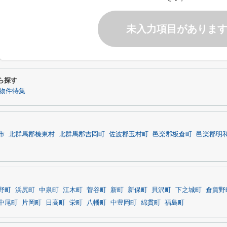
未入力項目がありま
ら探す
物件特集
市
北群馬郡榛東村
北群馬郡吉岡町
佐波郡玉村町
邑楽郡板倉町
邑楽郡明
野町
浜尻町
中泉町
江木町
菅谷町
新町
新保町
貝沢町
下之城町
倉賀野
中尾町
片岡町
日高町
栄町
八幡町
中豊岡町
綿貫町
福島町